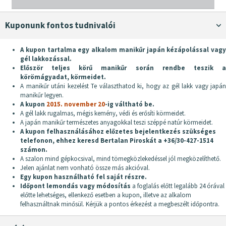
Kuponunk fontos tudnivalói
A kupon tartalma egy alkalom manikűr japán kézápolással vagy
gél lakkozással.
Először teljes körű manikűr során rendbe teszik a
körömágyadat, körmeidet.
A manikűr utáni kezelést Te választhatod ki, hogy az gél lakk vagy japán
manikűr legyen.
A kupon
2015. november 20
-ig váltható be.
A gél lakk rugalmas, mégis kemény, védi és erősíti körmeidet.
A japán manikűr természetes anyagokkal teszi széppé natúr körmeidet.
A kupon felhasználásához előzetes bejelentkezés szükséges
telefonon, ehhez keresd Bertalan Piroskát a +36/30-427-1514
számon.
A szalon mind gépkocsival, mind tömegközlekedéssel jól megközelíthető.
Jelen ajánlat nem vonható össze más akcióval.
Egy kupon használható fel saját részre.
Időpont lemondás vagy módosítás
a foglalás előtt legalább 24 órával
előtte lehetséges, ellenkező esetben a kupon, illetve az alkalom
felhasználtnak minősül. Kérjük a pontos érkezést a megbeszélt időpontra.