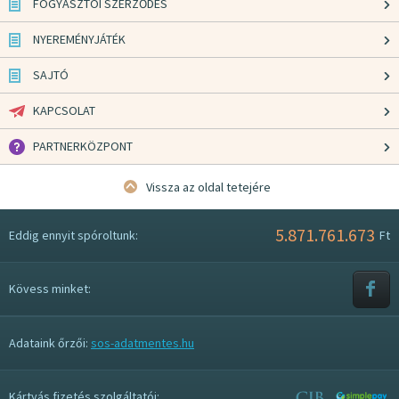
FOGYASZTÓI SZERZŐDÉS
NYEREMÉNYJÁTÉK
SAJTÓ
KAPCSOLAT
PARTNERKÖZPONT
Vissza az oldal tetejére
5.871.761.673
Eddig ennyit spóroltunk:
Ft
Kövess minket:
Adataink őrzői:
sos-adatmentes.hu
Kártyás fizetés szolgáltatói: