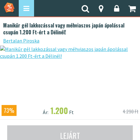
Manikűr gél lakkozással vagy méhviaszos japán ápolással
csupán 1.200 Ft-ért a Délinél!
Bertalan Piroska
1.200
73%
4.290 Ft
Ár:
Ft
LEJÁRT