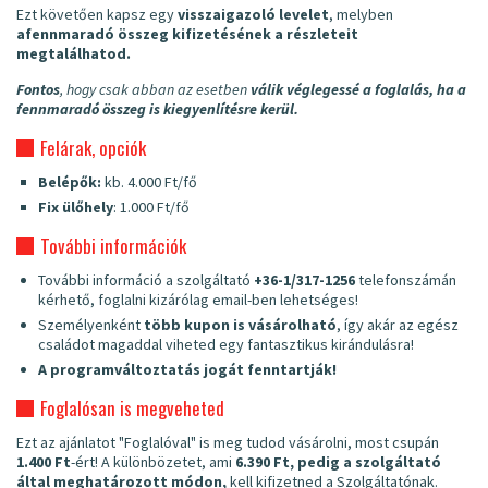
Ezt követően kapsz egy
visszaigazoló levelet
, melyben
a
fennmaradó összeg kifizetésének a részleteit
megtalálhatod.
Fontos
, hogy csak abban az esetben
válik véglegessé a foglalás, ha a
fennmaradó összeg is kiegyenlítésre kerül.
Felárak, opciók
Belépők:
kb. 4.000 Ft/fő
Fix ülőhely
: 1.000 Ft/fő
További információk
További információ a szolgáltató
+36-1/317-1256
telefonszámán
kérhető, foglalni kizárólag email-ben lehetséges!
Személyenként
több kupon is vásárolható
, így akár az egész
családot magaddal viheted egy fantasztikus kirándulásra!
A programváltoztatás jogát fenntartják!
Foglalósan is megveheted
Ezt az ajánlatot "Foglalóval" is meg tudod vásárolni, most csupán
1.400 Ft
-ért! A különbözetet, ami
6.390 Ft, pedig a szolgáltató
által meghatározott módon,
kell kifizetned a Szolgáltatónak.