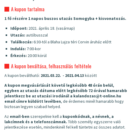
A kupon tartalma
1 fő részére 1 napos buszos utazás Somogyba + kisvonatozás.
Időpont:
2021. április 18. (vasárnap)
Utazás:
autóbusszal
Találkozás:
6:30-tól a Blaha Lujza téri Corvin áruház előtt
Indulás:
7:00-kor
Érkezés:
20:00 körül
A kupon beváltása, felhasználás feltétele
A kupon beváltható:
2021.03.22. - 2021.04.13
között
A kupon megvásárlását követő legkésőbb 48 órán belül,
egyben az utazás dátuma előtt legkésőbb 72 órával hamarabb
jelentkezz be az utazási irodánál a
kalandozas@t-online.hu
email címre küldött levélben
, de érdemes minél hamarabb hogy
biztosan legyen szabad helyed.
Az
email-ben
szerepelnie kell a
kuponkódnak, a névnek, a
lakcímnek és a telefonszámnak.
Több személy egyszerre való
jelentkezése esetén, mindenkinél fel kell tüntetni az összes adatot.