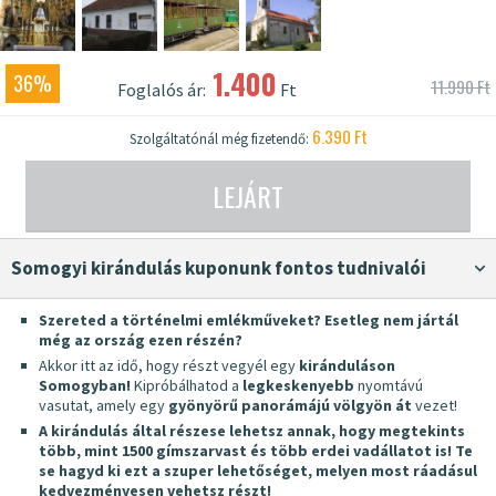
1.400
36%
11.990 Ft
Foglalós ár:
Ft
6.390 Ft
Szolgáltatónál még fizetendő:
LEJÁRT
Somogyi kirándulás kuponunk fontos tudnivalói
Szereted a történelmi emlékműveket? Esetleg nem jártál
még az ország ezen részén?
Akkor itt az idő, hogy részt vegyél egy
kiránduláson
Somogyban!
Kipróbálhatod a
legkeskenyebb
nyomtávú
vasutat, amely egy
gyönyörű panorámájú völgyön át
vezet!
A kirándulás által részese lehetsz annak, hogy megtekints
több, mint 1500 gímszarvast és több erdei vadállatot is! Te
se hagyd ki ezt a szuper lehetőséget, melyen most ráadásul
kedvezményesen vehetsz részt!