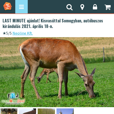
LAST MINUTE ajánlat! Kisvasúttal Somogyban, autóbuszos
kirándulás 2021. április 18-n.
★
5/5
Neoline Kft.