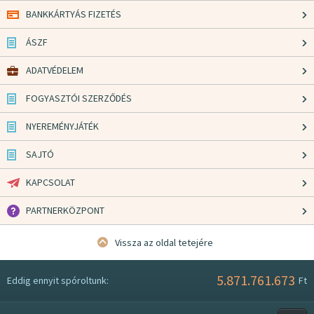
BANKKÁRTYÁS FIZETÉS
ÁSZF
ADATVÉDELEM
FOGYASZTÓI SZERZŐDÉS
NYEREMÉNYJÁTÉK
SAJTÓ
KAPCSOLAT
PARTNERKÖZPONT
Vissza az oldal tetejére
5.871.761.673
Eddig ennyit spóroltunk:
Ft