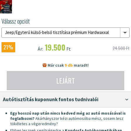
Válassz opciót
Jeep/Egyterű külső-belső tisztítása prémium Hardwaxxal
19.500
21%
24.500 Ft
Ár:
Ft
Már csak
9 db
maradt!
LEJÁRT
Autótisztítás kuponunk fontos tudnivalói
Egy hosszú nap után nincs kedved még az autó mosásával is
foglalkozni?
Akárhányszor kézi autómosóba mész, sosem lesz
tökéletes a végeredmény?
Ebben lesznek segítségedre a
Kondorfa Autókozmetikában
,