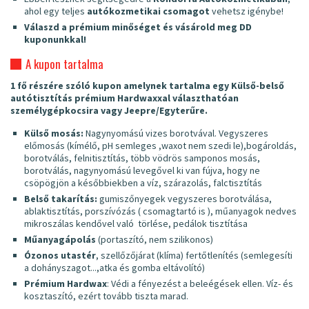
ahol egy teljes
autókozmetikai csomagot
vehetsz igénybe!
Válaszd a prémium minőséget és vásárold meg DD
kuponunkkal!
A kupon tartalma
1 fő részére szóló kupon amelynek tartalma egy Külső-belső
autótisztítás prémium Hardwaxxal választhatóan
személygépkocsira vagy Jeepre/Egyterűre.
Külső mosás:
Nagynyomású vizes borotvával. Vegyszeres
előmosás (kímélő, pH semleges ,waxot nem szedi le),bogároldás,
borotválás, felnitisztítás, több vödrös samponos mosás,
borotválás, nagynyomású levegővel ki van fújva, hogy ne
csöpögjön a későbbiekben a víz, szárazolás, falctisztítás
Belső takarítás:
gumiszőnyegek vegyszeres borotválása,
ablaktisztítás, porszívózás ( csomagtartó is ), műanyagok nedves
mikroszálas kendővel való törlése, pedálok tisztítása
Műanyagápolás
(portaszító, nem szilikonos)
Ózonos utastér
, szellőzőjárat (klíma) fertőtlenítés (semlegesíti
a dohányszagot...,atka és gomba eltávolító)
Prémium Hardwax
: Védi a fényezést a beleégések ellen. Víz- és
kosztaszító, ezért tovább tiszta marad.