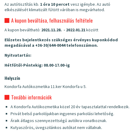
Az autótisztítás kb.
1 óra 10 percet
vesz igénybe. Az autó
elkészülését klimatizált fűtött váróban is megvárhatod.
A kupon beváltása, felhasználás feltétele
A kupon beváltható:
2021.11.28. - 2022.01.21
között
Előzetes bejelentkezés szükséges érvényes kuponkódod
megadásával a
+36-30/644-0044
telefonszámon.
Nyitvatartás:
Hétfőtől-Péntekig: 08.00-17.00-ig
Helyszín
Kondorfa Autókozmetika 11.ker Kondorfa u 5.
További információk
A Kondorfa Autókozmetika közel 20 év tapasztalattal rendelkezik.
Privát belső parkolójukban ingyenes parkolási lehetőség.
Áraik átlagos szennyezettségű autókra vonatkoznak.
Kutyaszőrös, üvegszilánkos autókat nem vállalnak.