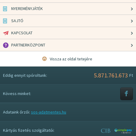
NYEREMÉNYJÁTÉK
SAJTÓ
KAPCSOLAT
PARTNERKÖZPONT
Vissza az oldal tetejére
5.871.761.673
Eddig ennyit spóroltunk:
Ft
Kövess minket:
Adataink őrzői:
sos-adatmentes.hu
Kártyás fizetés szolgáltatói: