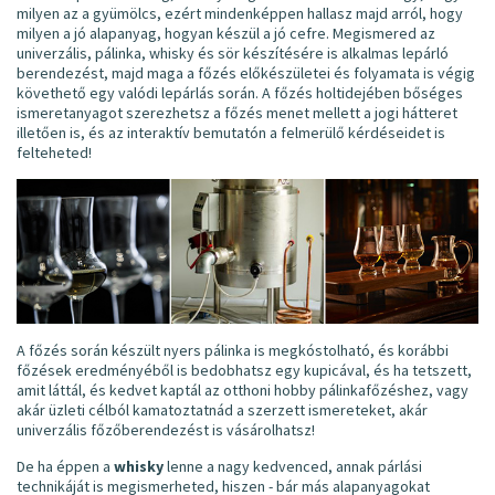
milyen az a gyümölcs, ezért mindenképpen hallasz majd arról, hogy
milyen a jó alapanyag, hogyan készül a jó cefre. Megismered az
univerzális, pálinka, whisky és sör készítésére is alkalmas lepárló
berendezést, majd maga a főzés előkészületei és folyamata is végig
követhető egy valódi lepárlás során. A főzés holtidejében bőséges
ismeretanyagot szerezhetsz a főzés menet mellett a jogi hátteret
illetően is, és az interaktív bemutatón a felmerülő kérdéseidet is
felteheted!
A főzés során készült nyers pálinka is megkóstolható, és korábbi
főzések eredményéből is bedobhatsz egy kupicával, és ha tetszett,
amit láttál, és kedvet kaptál az otthoni hobby pálinkafőzéshez, vagy
akár üzleti célból kamatoztatnád a szerzett ismereteket, akár
univerzális főzőberendezést is vásárolhatsz!
De ha éppen a
whisky
lenne a nagy kedvenced, annak párlási
technikáját is megismerheted, hiszen - bár más alapanyagokat