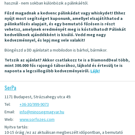
használ - nem sokban különbözik a pálinkáétól.
Főzd magadnak a kedvenc pálinkádat vagy whiskydet! Ehhez
nyújt most segítséget kuponunk, amellyel elsajátíthatod a
pálinkafőzés alapjait, és egy bemutató főzésen is részt
vehetsz, amelynek eredményét meg is kóstolhatod! Pálinkát
kedvelőknek ajándékként is kiváló. Vedd meg nagy
kedvezménnyel, és lepj meg vele valakit!
Böngészd a DD ajánlatait a mobilodon is bárhol, bármikor.
Tetszik az ajánlat? Akkor csatlakozz te is a DiamondDeal több,
mint 300.000 fős rajongó táborához, lájkold és értesülj te is
naponta a legcsillogóbb kedvezményeiről.
Lájk!
SerPa
1171 Budapest, Strázsahegy utca 49.
Tel:
+36-30/999-9073
Email:
info@minosegmagyar.hu
Web:
www.sorfozes.com
Nyitva tartás:
10-15 óráig /ez az aktuálisan megbeszélt időpontban, a bemutató