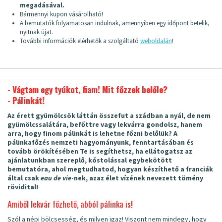
megadásával.
Bármennyi kupon vásárolható!
A bemutatók folyamatosan indulnak, amennyiben egy időpont betelik,
nyitnak újat.
További információk elérhetők a szolgáltató
weboldalán
!
- Vágtam egy tyúkot, fiam! Mit főzzek belőle?
- Pálinkát!
Az érett gyümölcsök láttán összefut a szádban a nyál, de nem
gyümölcssalátára, befőttre vagy lekvárra gondolsz, hanem
arra, hogy finom pálinkát is lehetne főzni belőlük? A
pálinkafőzés nemzeti hagyományunk, fenntartásában és
tovább örökítésében Te is segíthetsz, ha ellátogatsz az
ajánlatunkban szereplő, kóstolással egybekötött
bemutatóra, ahol megtudhatod, hogyan készíthető a franciák
által csak
eau de vie
-nek, azaz élet vízének nevezett tömény
rövidital!
Amiből lekvár főzhető, abból pálinka is!
Szól a népi bölcsesség, és milyen igaz! Viszont nem mindegy, hogy