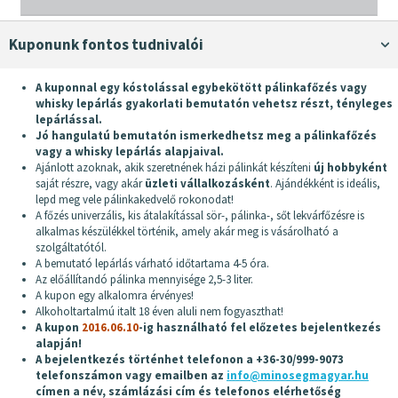
Kuponunk fontos tudnivalói
A kuponnal egy kóstolással egybekötött pálinkafőzés vagy
whisky lepárlás gyakorlati bemutatón vehetsz részt, tényleges
lepárlással.
Jó hangulatú bemutatón ismerkedhetsz meg a pálinkafőzés
vagy a whisky lepárlás alapjaival.
Ajánlott azoknak, akik szeretnének házi pálinkát készíteni
új hobbyként
saját részre, vagy akár
üzleti vállalkozásként
. Ajándékként is ideális,
lepd meg vele pálinkakedvelő rokonodat!
A főzés univerzális, kis átalakítással sör-, pálinka-, sőt lekvárfőzésre is
alkalmas készülékkel történik, amely akár meg is vásárolható a
szolgáltatótól.
A bemutató lepárlás várható időtartama 4-5 óra.
Az előállítandó pálinka mennyisége 2,5-3 liter.
A kupon egy alkalomra érvényes!
Alkoholtartalmú italt 18 éven aluli nem fogyaszthat!
A kupon
2016.06.10
-ig használható fel előzetes bejelentkezés
alapján!
A bejelentkezés történhet telefonon a +36-30/999-9073
telefonszámon vagy emailben az
info@minosegmagyar.hu
címen a név, számlázási cím és telefonos elérhetőség