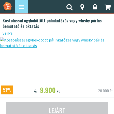
Kóstolással egybekötött pálinkafőzés vagy whisky párlás
bemutató és oktatás
SerPa
9.900
51%
20.000 Ft
Ár:
Ft
LEJÁRT