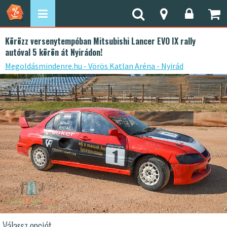
Körözz versenytempóban Mitsubishi Lancer EVO IX rally
autóval 5 körön át Nyirádon!
Megoldásmindenre.hu - Vörös Katlan Aréna - Nyirád
Válassz opciót