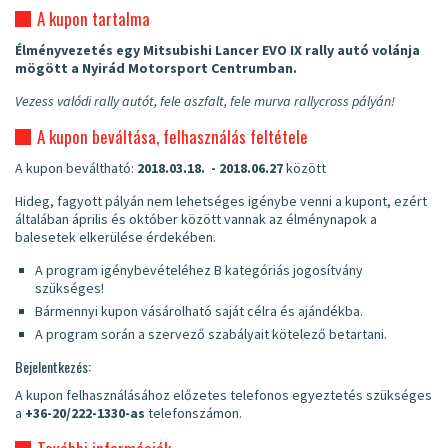
A kupon tartalma
Élményvezetés egy Mitsubishi Lancer EVO IX rally autó volánja
mögött a Nyirád Motorsport Centrumban.
Vezess valódi rally autót, fele aszfalt, fele murva rallycross pályán!
A kupon beváltása, felhasználás feltétele
A kupon beváltható:
2018.03.18. - 2018.06.27
között
Hideg, fagyott pályán nem lehetséges igénybe venni a kupont, ezért
általában április és október között vannak az élménynapok a
balesetek elkerülése érdekében.
A program igénybevételéhez B kategóriás jogosítvány
szükséges!
Bármennyi kupon vásárolható saját célra és ajándékba.
A program során a szervező szabályait kötelező betartani.
Bejelentkezés:
A kupon felhasználásához előzetes telefonos egyeztetés szükséges
a
+36-20/222-1330-as
telefonszámon.