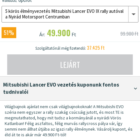
5 körös élményvezetés Mitsubishi Lancer EVO IX rally autóval
a Nyirád Motorsport Centrumban
49.900
51%
99.900 Ft
Ár:
Ft
37.425 Ft
Szolgáltatónál még fizetendő:
LEJÁRT
Mitsubishi Lancer EVO vezetés kuponunk fontos
tudnivalói
Világbajnok ajánlat nem csak világbajnokoknak! A Mitsubishi EVO
széria nem egyszer a rally szakág csúcsáig jutott, és most TE is
megmutathatod, hogy mit tudsz a kormányánál a nyirádi Vörös
Katlanban! Félig aszfaltos, félig murvás rallycross pálya vár, így
semmi nem állhat útjába az igazi rally élménynek. Vásárolj kupont, és
éld át te is akár már 49.900 Ft-tól!