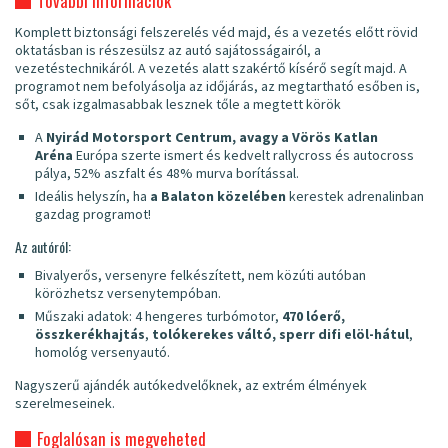
További információk
Komplett biztonsági felszerelés véd majd, és a vezetés előtt rövid
oktatásban is részesülsz az autó sajátosságairól, a
vezetéstechnikáról. A vezetés alatt szakértő kísérő segít majd. A
programot nem befolyásolja az időjárás, az megtartható esőben is,
sőt, csak izgalmasabbak lesznek tőle a megtett körök
A
Nyirád Motorsport Centrum, avagy a Vörös Katlan
Aréna
Európa szerte ismert és kedvelt rallycross és autocross
pálya, 52% aszfalt és 48% murva borítással.
Ideális helyszín, ha
a Balaton közelében
kerestek adrenalinban
gazdag programot!
Az autóról:
Bivalyerős, versenyre felkészített, nem közúti autóban
körözhetsz versenytempóban.
Műszaki adatok: 4 hengeres turbómotor,
470 lóerő,
összkerékhajtás
,
tolókerekes váltó, sperr difi elöl-hátul
,
homológ versenyautó.
Nagyszerű ajándék autókedvelőknek, az extrém élmények
szerelmeseinek.
Foglalósan is megveheted