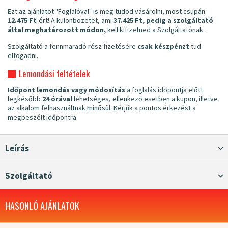
Ezt az ajánlatot "Foglalóval" is meg tudod vásárolni, most csupán
12.475 Ft
-ért! A különbözetet, ami
37.425 Ft, pedig a szolgáltató
által meghatározott módon,
kell kifizetned a Szolgáltatónak.
Szolgáltató a fennmaradó rész fizetésére
csak készpénzt
tud
elfogadni.
Lemondási feltételek
Időpont lemondás vagy módosítás
a foglalás időpontja előtt
legkésőbb
24 órával
lehetséges, ellenkező esetben a kupon, illetve
az alkalom felhasználtnak minősül. Kérjük a pontos érkezést a
megbeszélt időpontra.
Leírás
Szolgáltató
HASONLÓ AJÁNLATOK