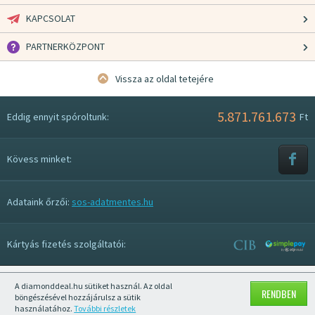
KAPCSOLAT
PARTNERKÖZPONT
Vissza az oldal tetejére
5.871.761.673
Eddig ennyit spóroltunk:
Ft
Kövess minket:
Adataink őrzői:
sos-adatmentes.hu
Kártyás fizetés szolgáltatói:
A diamonddeal.hu sütiket használ. Az oldal
Mobil nézet kikapcsolása
RENDBEN
böngészésével hozzájárulsz a sütik
használatához.
További részletek