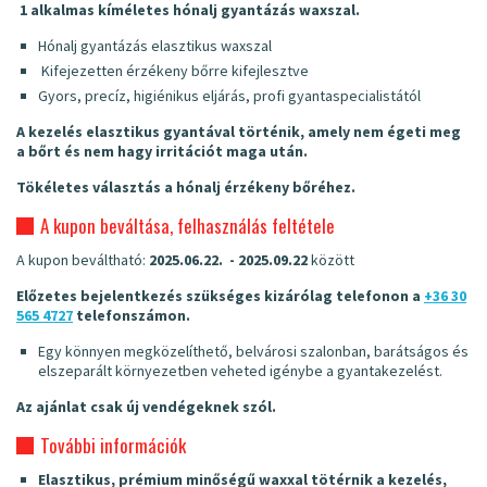
1 alkalmas kíméletes hónalj gyantázás waxszal.
Hónalj gyantázás elasztikus waxszal
Kifejezetten érzékeny bőrre kifejlesztve
Gyors, precíz, higiénikus eljárás, profi gyantaspecialistától
A kezelés elasztikus gyantával történik, amely nem égeti meg
a bőrt és nem hagy irritációt maga után.
Tökéletes választás a hónalj érzékeny bőréhez.
A kupon beváltása, felhasználás feltétele
A kupon beváltható:
2025.06.22. - 2025.09.22
között
Előzetes bejelentkezés szükséges kizárólag telefonon a
+36 30
565 4727
telefonszámon.
Egy könnyen megközelíthető, belvárosi szalonban, barátságos és
elszeparált környezetben veheted igénybe a gyantakezelést.
Az ajánlat csak új vendégeknek szól.
További információk
Elasztikus, prémium minőségű waxxal tötérnik a kezelés,