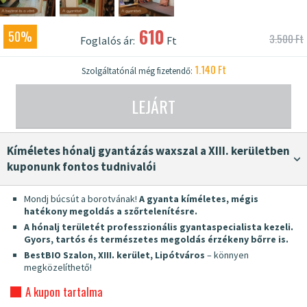
610
50%
3.500 Ft
Foglalós ár:
Ft
1.140 Ft
Szolgáltatónál még fizetendő:
LEJÁRT
Kíméletes hónalj gyantázás waxszal a XIII. kerületben
kuponunk fontos tudnivalói
Mondj búcsút a borotvának!
A gyanta kíméletes, mégis
hatékony megoldás a szőrtelenítésre.
A hónalj területét professzionális gyantaspecialista kezeli.
Gyors, tartós és természetes megoldás érzékeny bőrre is.
BestBIO Szalon, XIII. kerület, Lipótváros
– könnyen
megközelíthető!
A kupon tartalma