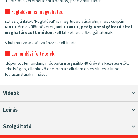
biztos szeretnél lenni a pontos, precíz munkában.
Foglalósan is megveheted
Ezt az ajánlatot "Foglalóval" is meg tudod vásárolni, most csupán
610 Ft
-ért! A különbözetet, ami
1.140 Ft, pedig a szolgáltató által
meghatározott módon,
kell kifizetned a Szolgáltatónak.
A különbözetet készpénzzel kell fizetni.
Lemondási feltételek
Időpontot lemondani, módosítani legalább 48 órával a kezelés előtt
lehetséges, ellenkező esetben az alkalom elveszik, és a kupon
felhasználtnak minősül.
Videók
Leírás
Szolgáltató