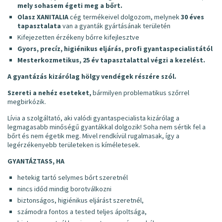
mely sohasem égeti meg a bőrt.
Olasz XANITALIA
cég termékeivel dolgozom, melynek
30 éves
tapasztalata
van a gyanták gyártásának területén
Kifejezetten érzékeny bőrre kifejlesztve
Gyors, precíz, higiénikus eljárás, profi gyantaspecialistától
Mesterkozmetikus, 25 év tapasztalattal végzi a kezelést.
A gyantázás kizárólag hölgy vendégek részére szól.
Szereti a nehéz eseteket,
bármilyen problematikus szőrrel
megbirkózik.
Lívia a szolgáltató, aki valódi gyantaspecialista kizárólag a
legmagasabb minőségű gyantákkal dolgozik! Soha nem sértik fel a
bőrt és nem égetik meg. Mivel rendkívül rugalmasak, így a
legérzékenyebb területeken is kíméletesek.
GYANTÁZTASS, HA
hetekig tartó selymes bőrt szeretnél
nincs időd mindig borotválkozni
biztonságos, higiénikus eljárást szeretnél,
számodra fontos a tested teljes ápoltsága,