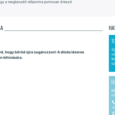
 hogy a megbeszélt időpontra pontosan érkezz!
SA
HA
1
S
yd, hogy bőröd újra sugározzon! A dióda lézeres
vá
en kihívására.
le
sz
H
K
m
4