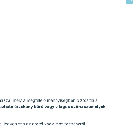
lmazza, mely a megfelelő mennyiségben biztosítja a
mazható érzékeny bőrű vagy világos szőrű személyek
, legyen szó az arcról vagy más testrészről.