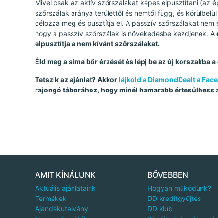
Mivel csak az aktív szőrszálakat képes elpusztítani (az
szőrszálak aránya területtől és nemtől függ, és körülbel
célozza meg és pusztítja el. A passzív szőrszálakat nem é
hogy a passzív szőrszálak is növekedésbe kezdjenek. A
elpusztítja a nem kívánt szőrszálakat.
Éld meg a sima bőr érzését és lépj be az új korszakba 
Tetszik az ajánlat? Akkor
lájkold a DiamondDealt a Fa
rajongó táborához, hogy minél hamarabb értesülhess a 
AMIT KÍNÁLUNK
BŐVEBBEN
Aktuális ajánlataink
Hogyan működünk?
Termékek
DD kreditgyűjtés
Ajándékutalvány
DD klub