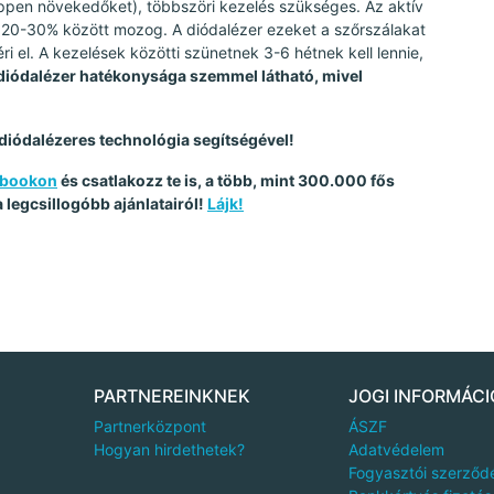
 éppen növekedőket), többszöri kezelés szükséges. Az aktív
ül 20-30% között mozog. A diódalézer ezeket a szőrszálakat
ri el. A kezelések közötti szünetnek 3-6 hétnek kell lennie,
diódalézer hatékonysága szemmel látható, mivel
a diódalézeres technológia segítségével!
cebookon
és csatlakozz te is, a több, mint 300.000 fős
legcsillogóbb ajánlatairól!
Lájk!
PARTNEREINKNEK
JOGI INFORMÁCI
Partnerközpont
ÁSZF
Hogyan hirdethetek?
Adatvédelem
Fogyasztói szerződ