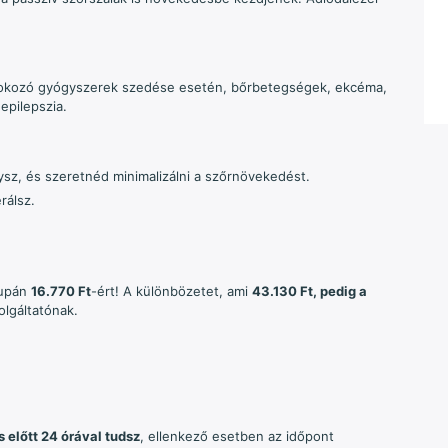
t okozó gyógyszerek szedése esetén, b
őrbetegségek, ekcéma,
,
epilepszia.
sz, és szeretnéd minimalizálni a szőrnövekedést.
rálsz.
supán
16.770 Ft
-ért! A különbözetet, ami
43.130 Ft, pedig a
olgáltatónak.
s előtt 24 órával tudsz
, ellenkező esetben az időpont