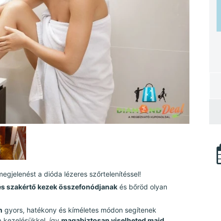
gjelenést a dióda lézeres szőrtelenítéssel!
s szakértő kezek összefonódjanak
és bőröd olyan
n
gyors, hatékony és kíméletes módon segítenek
b kezelésükkel, így
magabiztosan viselheted majd