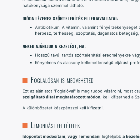
hatékonysága szemmel látható.
DIÓDA LÉZERES SZŐRTELENÍTÉS ELLENJAVALLATAI:
Antibiotikum, A vitamin, valamint fényérzékenysége
herpesz, t
erhesség, szoptatás, d
aganatos betegség
NEKED AJÁNLJUK A KEZELÉST, HA:
Hosszú távú, tartós szőrtelenítési eredményekre vágy
Kényelmes és alacsony kellemetlenségű eljárást prefe
Foglalósan is megveheted
Ezt az ajánlatot "Foglalóval" is meg tudod vásárolni, most c
szolgáltató által meghatározott módon,
kell kifizetned a Sz
A különbözetet készpénzzel kell kifizetni.
Lemondási feltételek
Időpontot módosítani, vagy lemondani
legfeljebb
a kezelé