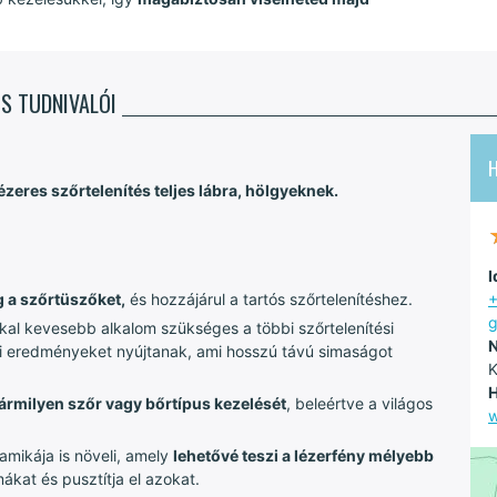
S TUDNIVALÓI
zeres szőrtelenítés teljes lábra, hölgyeknek.
I
 a szőrtüszőket,
és hozzájárul a tartós szőrtelenítéshez.
+
g
al kevesebb alkalom szükséges a többi szőrtelenítési
N
ési eredményeket nyújtanak, ami hosszú távú simaságot
K
H
ármilyen szőr vagy bőrtípus kezelését
, beleértve a világos
w
amikája is növeli, amely
lehetővé teszi a lézerfény mélyebb
kat és pusztítja el azokat.