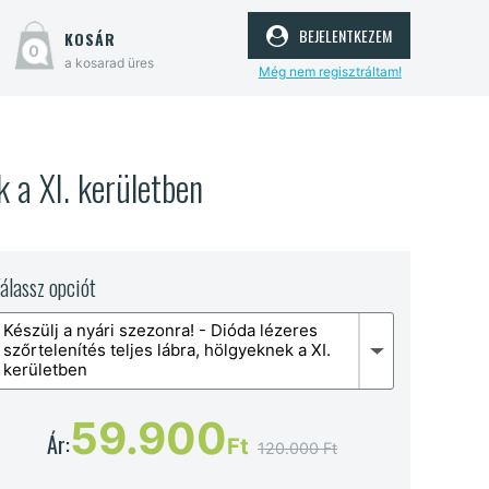
bejelentkezem
kosár
0
a kosarad üres
Még nem regisztráltam!
k a XI. kerületben
álassz opciót
Készülj a nyári szezonra! - Dióda lézeres
szőrtelenítés teljes lábra, hölgyeknek a XI.
kerületben
59.900
Ár:
Ft
120.000 Ft