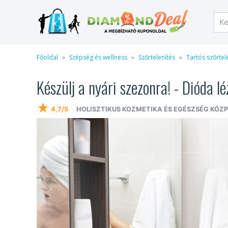
Főoldal
Szépség és wellness
Szőrtelenítés
Tartós szőrtel
Készülj a nyári szezonra! - Dióda lé
★
4,7/5
HOLISZTIKUS KOZMETIKA ÉS EGÉSZSÉG KÖZ