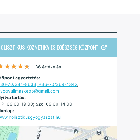
HOLISZTIKUS KOZMETIKA ÉS EGÉSZSÉG KÖZPONT
★★★★★
★★★★★
36 értékelés
dőpont egyeztetés:
36-70/384-8633; +36-70/369-4342
,
yogyuljmaskepp@gmail.com
yitva tartás:
-P: 09:00-19:00; Szo: 09:00-14:00
onlap:
ww.holisztikusgyogyaszat.hu