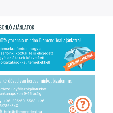
SONLÓ AJÁNLATOK
00% garancia minden DiamondDeal ajánlatra!
zámunkra fontos, hogy a
sárlóink, köztük Te is elégedett
gyél az általunk közvetített
olgáltatásokkal, termékekkel!
a kérdésed van keress minket bizalommal!
érdezd ügyfélszolgálatunkat
unkanapokon 9-16 óráig.
+36-20/250-5588; +36-
6/786-840
help@diamonddeal.hu