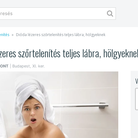
enítés
Dióda lézeres szőrtelenítés teljes lábra, hölgyeknek
zeres szőrtelenítés teljes lábra, hölgyekne
PONT
| Budapest, XI. ker.
V