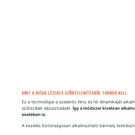
AMIT A DIÓDA LÉZERES SZŐRTELENÍTÉSRŐL TUDNOD KELL:
Ez a technológia a szelektív fény és hő dinamikáját alka
szőrszálak elpusztulását.
Így a módszer kiválóan alkal
esetében is.
A kezelés biztonságosan alkalmazható bármely testrészre