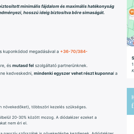
biztosított minimális fájdalom és maximális hatékonyság
edményezi, hosszú ideig biztosítva bőre simaságát.
s kuponkódod megadásával a
+36-70/384-
S
1
re, és
mutasd fel
szolgáltató partnerünknek.
K
etne kedveskedni,
mindenki egyszer vehet részt kuponna
l a
H
É
pen növekedőket), többszöri kezelés szükséges.
örülbelül 20-30% között mozog.
A diódalézer ezeket a
kat nem éri el.
 a passzív szőrszálak is növekedésbe kezdjenek. Adiódalézer