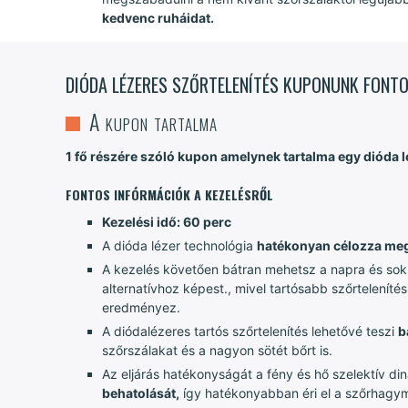
kedvenc ruháidat.
DIÓDA LÉZERES SZŐRTELENÍTÉS KUPONUNK FONTO
A kupon tartalma
1 fő részére szóló kupon amelynek tartalma egy dióda lé
FONTOS INFÓRMÁCIÓK A KEZELÉSRŐL
Kezelési idő: 60 perc
A dióda lézer technológia
hatékonyan célozza meg
A kezelés követően bátran mehetsz a napra és sokk
alternatívhoz képest., mivel tartósabb szőrtelenít
eredményez.
A diódalézeres tartós szőrtelenítés lehetővé teszi
b
szőrszálakat és a nagyon sötét bőrt is.
Az eljárás hatékonyságát a fény és hő szelektív din
behatolását,
így hatékonyabban éri el a szőrhagymá