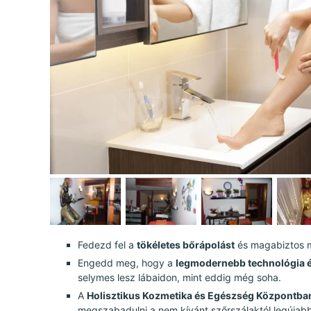
Fedezd fel a
tökéletes bőrápolást
és magabiztos me
Engedd meg, hogy a
legmodernebb technológia é
selymes lesz lábaidon, mint eddig még soha.
A
Holisztikus Kozmetika és Egészség Központba
megszabadulni a nem kívánt szőrszálaktól legújab