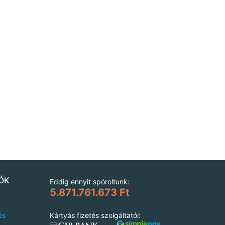
ÓK
Eddig ennyit spóroltunk:
5.871.761.673 Ft
és
Kártyás fizetés szolgáltatói: