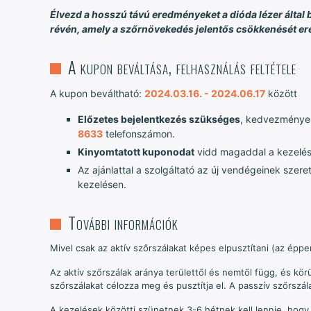
Élvezd a hosszú távú eredményeket a dióda lézer által 
révén, amely a szőrnövekedés jelentős csökkenését er
A kupon beváltása, felhasználás feltétele
A kupon beváltható:
2024.03.16. - 2024.06.17
között
Előzetes bejelentkezés szükséges
, kedvezménye
8633
telefonszámon.
Kinyomtatott kuponodat
vidd magaddal a kezelés
Az ajánlattal a szolgáltató az új vendégeinek szer
kezelésen.
További információk
Mivel csak az aktív szőrszálakat képes elpusztítani (az ép
Az aktív szőrszálak aránya területtől és nemtől függ, és k
szőrszálakat célozza meg és pusztítja el.
A passzív szőrszála
A kezelések közötti szünetnek 3-6 hétnek kell lennie, hogy