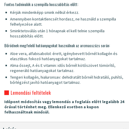
Fontos tudnivalók a szempilla hosszabbítás előtt:
Kérjük mindenképp smink nélkül érkezz.
Amennyiben kontaktlencsét hordasz, ne használd a szempilla
felhelyezése alatt.
Sminktetoválás után 1 hónapnak el kell telnie szempilla
hosszabbítás előtt.
Bőrödnek megfelelő hatóanyagokat használnak az arcmasszázs során:
Aloe vera, alfabisabolol: érett, igénybevett bőrnél kollagén és
elasztikus fokozó hatóanyagokat tartalmaz.
Alma őssejt, A és E vitamin: idős bőrnél kötőszövet tömörítő,
regeneráló hatóanyagokat tartalmaz.
Tengeri kollagén, hialuronsav: dehidratált bőrnél hidratáló, puhító,
bőrlégzést javító hatóanyagot tartalmaz.
Lemondási feltételek
Időpont módosítás vagy lemondás a foglalás előtt legalább 24
órával történhet meg. Ellenkező esetben a kupon
felhasználtnak minősül.