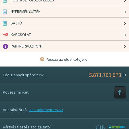
FOGYASZTÓI SZERZŐDÉS
NYEREMÉNYJÁTÉK
SAJTÓ
KAPCSOLAT
PARTNERKÖZPONT
Vissza az oldal tetejére
5.871.761.673
Eddig ennyit spóroltunk:
Ft
Kövess minket:
Adataink őrzői:
sos-adatmentes.hu
Kártyás fizetés szolgáltatói: