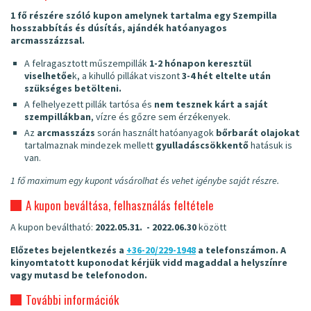
1 fő részére szóló kupon amelynek tartalma egy Szempilla
hosszabbítás és dúsítás, ajándék hatóanyagos
arcmasszázzsal.
A felragasztott műszempillák
1-2 hónapon keresztül
viselhetőe
k, a kihulló pillákat viszont
3-4 hét eltelte után
szükséges betölteni.
A felhelyezett pillák tartósa és
nem tesznek kárt a saját
szempillákban
, vízre és gőzre sem érzékenyek.
Az
arcmasszázs
során használt hatóanyagok
bőrbarát olajokat
tartalmaznak mindezek mellett
gyulladáscsökkentő
hatásuk is
van.
1 fő maximum egy kupont vásárolhat és vehet igénybe saját részre.
A kupon beváltása, felhasználás feltétele
A kupon beváltható:
2022.05.31. - 2022.06.30
között
Előzetes bejelentkezés a
+36-20/229-1948
a telefonszámon. A
kinyomtatott kuponodat kérjük vidd magaddal a helyszínre
vagy mutasd be telefonodon.
További információk