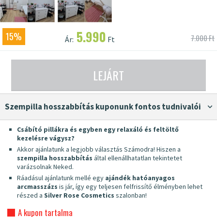
5.990
15%
7.000 Ft
Ár:
Ft
LEJÁRT
Szempilla hosszabbítás kuponunk fontos tudnivalói
Csábító pillákra és egyben egy relaxáló és feltöltő
kezelésre vágysz?
Akkor ajánlatunk a legjobb választás Számodra! Hiszen a
szempilla hosszabbítás
által ellenállhatatlan tekintetet
varázsolnak Neked.
Ráadásul ajánlatunk mellé egy
ajándék hatóanyagos
arcmasszázs
is jár, így egy teljesen felfrissítő élményben lehet
részed a
Silver Rose Cosmetics
szalonban!
A kupon tartalma