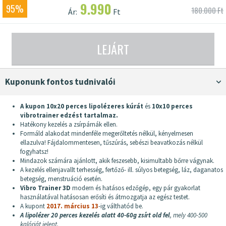
9.990
95%
180.000 Ft
Ár:
Ft
LEJÁRT
Kuponunk fontos tudnivalói
A kupon 10x20 perces lipolézeres kúrát
és
10x10 perces
vibrotrainer edzést tartalmaz.
Hatékony kezelés a zsírpárnák ellen.
Formáld alakodat mindenféle megerőltetés nélkül, kényelmesen
ellazulva! Fájdalommentesen, tűszúrás, sebészi beavatkozás nélkül
fogyhatsz!
Mindazok számára ajánlott, akik feszesebb, kisimultabb bőrre vágynak.
A kezelés ellenjavallt terhesség, fertőző- ill. súlyos betegség, láz, daganatos
betegség, menstruáció esetén.
Vibro Trainer 3D
modern és hatásos edzőgép, egy pár gyakorlat
használatával hatásosan erősíti és átmozgatja az egész testet.
A kupont
2017. március 13
-ig válthatód be.
A lipolézer 20 perces kezelés alatt 40-60g zsírt old fel
, mely 400-500
kalóriát jelent.