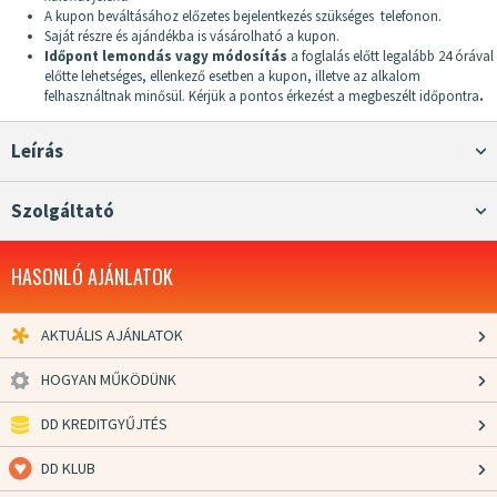
A kupon beváltásához előzetes bejelentkezés szükséges telefonon.
Saját részre és ajándékba is vásárolható a kupon.
Időpont lemondás vagy módosítás
a foglalás előtt legalább 24 órával
előtte lehetséges, ellenkező esetben a kupon, illetve az alkalom
felhasználtnak minősül. Kérjük a pontos érkezést a megbeszélt időpontra
.
Leírás
Szolgáltató
HASONLÓ AJÁNLATOK
AKTUÁLIS AJÁNLATOK
HOGYAN MŰKÖDÜNK
DD KREDITGYŰJTÉS
DD KLUB