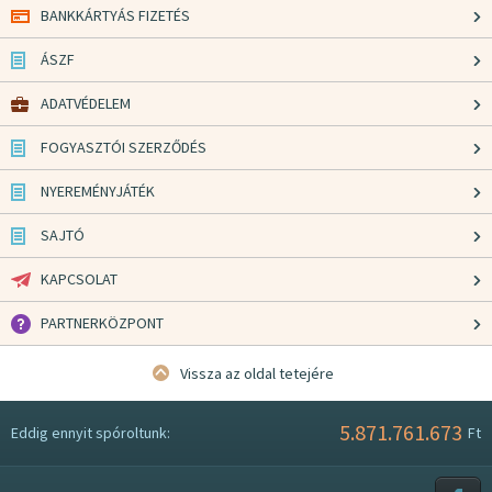
BANKKÁRTYÁS FIZETÉS
ÁSZF
ADATVÉDELEM
FOGYASZTÓI SZERZŐDÉS
NYEREMÉNYJÁTÉK
SAJTÓ
KAPCSOLAT
PARTNERKÖZPONT
Vissza az oldal tetejére
5.871.761.673
Eddig ennyit spóroltunk:
Ft