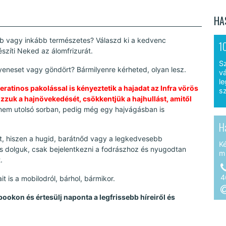
HA
 vagy inkább természetes? Válaszd ki a kedvenc
1
szíti Neked az álomfrizurát.
S
gyeneset vagy göndört? Bármilyenre kérheted, olyan lesz.
vá
le
eratinos pakolással is kényeztetik a hajadat az Infra vörös
sz
ozzuk a hajnövekedését, csökkentjük a hajhullást, amitől
nem utolsó sorban, pedig még egy hajvágásban is
H
ot, hiszen a hugid, barátnőd vagy a legkedvesebb
K
 dolguk, csak bejelentkezni a fodrászhoz és nyugodtan
m
.
4
 is a mobilodról, bárhol, bármikor.
bookon és értesülj naponta a legfrissebb híreiről és