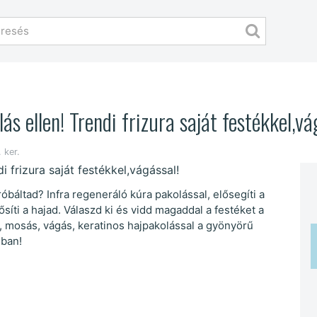
ás ellen! Trendi frizura saját festékkel,vá
 ker.
óbáltad? Infra regeneráló kúra pakolással, elősegíti a
ősíti a hajad. Válaszd ki és vidd magaddal a festéket a
és, mosás, vágás, keratinos hajpakolással a gyönyörű
nban!