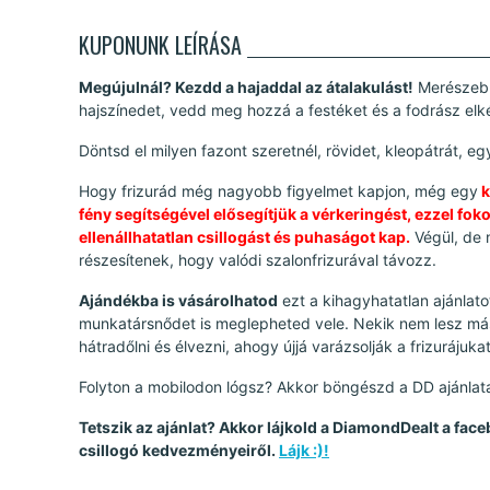
KUPONUNK LEÍRÁSA
Megújulnál? Kezdd a hajaddal az átalakulást!
Merészebb
hajszínedet, vedd meg hozzá a festéket és a fodrász elké
Döntsd el milyen fazont szeretnél, rövidet, kleopátrát, e
Hogy frizurád még nagyobb figyelmet kapjon, még egy
k
fény segítségével elősegítjük a vérkeringést, ezzel fok
ellenállhatatlan csillogást és puhaságot kap.
Végül, de 
részesítenek, hogy valódi szalonfrizurával távozz.
Ajándékba is vásárolhatod
ezt a kihagyhatatlan ajánlat
munkatársnődet is meglepheted vele. Nekik nem lesz más
hátradőlni és élvezni, ahogy újjá varázsolják a frizurájukat
Folyton a mobilodon lógsz? Akkor böngészd a DD ajánlatait
Tetszik az ajánlat? Akkor lájkold a DiamondDealt a face
csillogó kedvezményeiről.
Lájk :)!