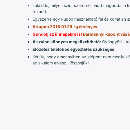
Találd ki, milyen színt szeretnél, vidd magaddal a
frizurát.
Egyszerre egy kupon használható fel és korlátlan s
A kupon 2016.01.29-ig érvényes.
Gondolj az ünnepekre is!
Bármennyi kupont vásár
A szalon könnyen megközelíthető:
Gyöngyösi utca
Előzetes telefonos egyeztetés szükséges.
Kérjük, hogy amennyiben az időpont nem megfelelő 
az alkalom elvész. Köszönjük!