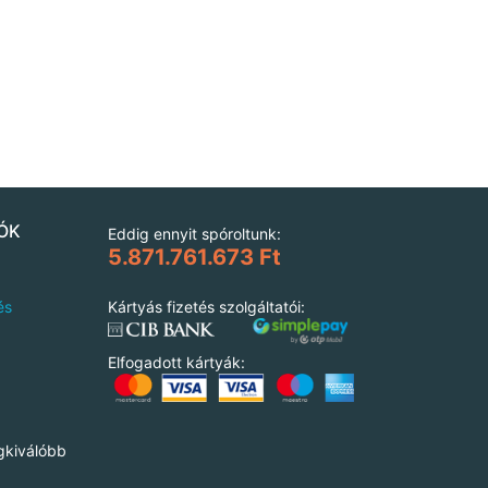
ÓK
Eddig ennyit spóroltunk:
5.871.761.673 Ft
és
Kártyás fizetés szolgáltatói:
Elfogadott kártyák:
gkiválóbb