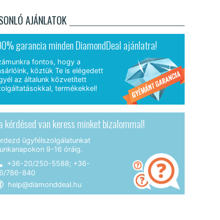
SONLÓ AJÁNLATOK
00% garancia minden DiamondDeal ajánlatra!
zámunkra fontos, hogy a
sárlóink, köztük Te is elégedett
gyél az általunk közvetített
olgáltatásokkal, termékekkel!
a kérdésed van keress minket bizalommal!
érdezd ügyfélszolgálatunkat
unkanapokon 9-16 óráig.
+36-20/250-5588; +36-
6/786-840
help@diamonddeal.hu