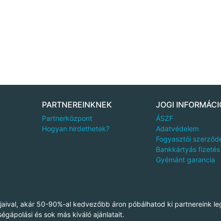
PARTNEREINKNEK
JOGI INFORMÁCI
Partnerközpont
ÁSZF
Hogyan hirdethetek?
Adatvédelem
Fogyasztói szerződ
Bankkártyás fizetés
Gyémánt garancia
aival, akár 50-90%-al kedvezőbb áron póbálhatod ki partnereink le
ségápolási és sok más kiváló ajánlatait.