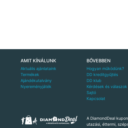
AMIT KÍNÁLUNK
BŐVEBBEN
Aktuális ajánlataink
Hogyan működünk?
Termékek
DD kreditgyűjtés
Ajándékutalvány
DD klub
Nyereményjáték
Kérdések és válaszok
Sajtó
Kapcsolat
A DiamondDeal kuponj
utazási, éttermi, szép