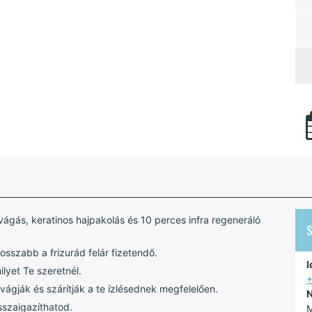
vágás, keratinos hajpakolás és 10 perces infra regeneráló
osszabb a frizurád felár fizetendő.
I
ilyet Te szeretnél.
+
 vágják és szárítják a te ízlésednek megfelelően.
N
isszaigazíthatod.
M