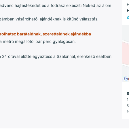
H
 kedvenc hajfestékedet és a fodrász elkészíti Neked az álom
H
w
zámban vásárolható, ajándéknak is kitűnő választás.
olhatsz barátaidnak, szeretteidnek
ajándékba
 metró megállótól pár perc gyalogosan.
24 órával előtte egyeztess a Szalonnal, ellenkező esetben
S
1
K
k