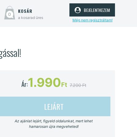
bejelentkezem
kosár
0
a kosarad üres
Még nem regisztráltam!
gással!
1.990
Ár:
Ft
7.200 Ft
LEJÁRT
Az ajánlat lejárt, figyeld oldalunkat, mert lehet
hamarosan újra megveheted!