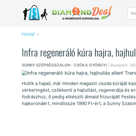
Főoldal
Infra regeneráló kúra hajra, hajhull
SUNNY SZÉPSÉGSZALON - CSÓKA GYÖRGYI
| Budapest, XIII.
Hullik a hajad, már minden magazin csoda kúráját kipr
vérkeringést, csökkenti a hajlullást, regenerálja és er
fodrászhoz, ő pedig elkészíti álmaid frizuráját! Fest
hajkoronáért, mindössze 1990 Ft-ért, a Sunny Szalo