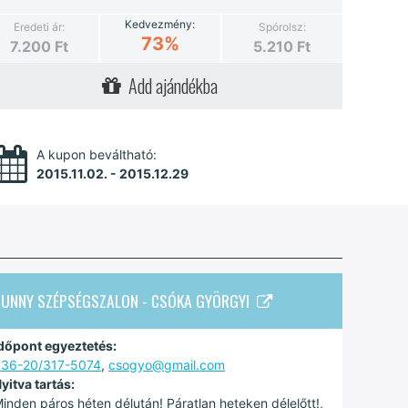
Kedvezmény:
Eredeti ár:
Spórolsz:
73%
7.200
Ft
5.210
Ft
Add ajándékba
A kupon beváltható:
2015.11.02. - 2015.12.29
SUNNY SZÉPSÉGSZALON - CSÓKA GYÖRGYI
dőpont egyeztetés:
36-20/317-5074
,
csogyo@gmail.com
yitva tartás:
inden páros héten délután! Páratlan heteken délelőtt!,