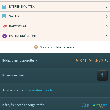
NYEREMÉNYJÁTÉK
SAJTÓ
KAPCSOLAT
PARTNERKÖZPONT
Vissza az oldal tetejére
5.871.761.673
Eddig ennyit spóroltunk:
Ft
Kövess minket:
Adataink őrzői:
sos-adatmentes.hu
Kártyás fizetés szolgáltatói: