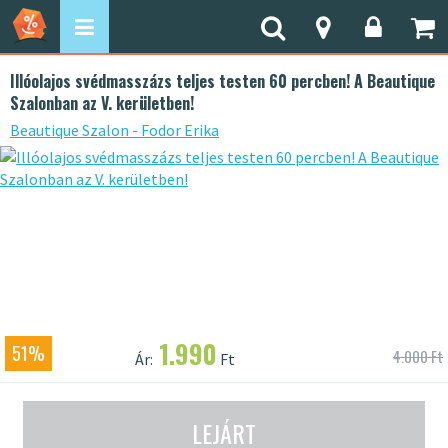
Illóolajos svédmasszázs teljes testen 60 percben! A Beautique
Szalonban az V. kerületben!
Beautique Szalon - Fodor Erika
1.990
51%
4.000 Ft
Ár:
Ft
LEJÁRT