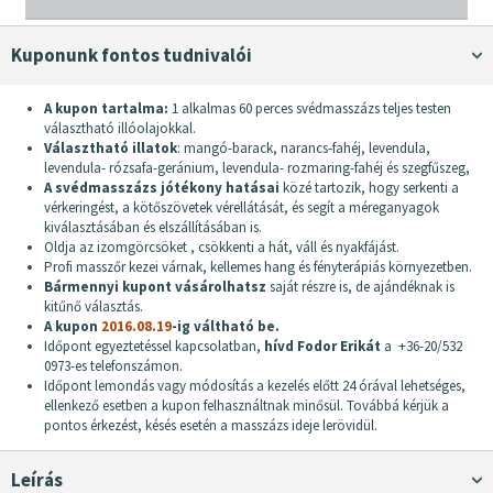
Kuponunk fontos tudnivalói
A kupon tartalma:
1 alkalmas 60 perces svédmasszázs teljes testen
választható illóolajokkal.
Választható illatok
: mangó-barack, narancs-fahéj, levendula,
levendula- rózsafa-geránium, levendula- rozmaring-fahéj és szegfűszeg,
A svédmasszázs jótékony hatásai
közé tartozik, hogy serkenti a
vérkeringést, a kötőszövetek vérellátását, és segít a méreganyagok
kiválasztásában és elszállításában is.
Oldja az izomgörcsöket , csökkenti a hát, váll és nyakfájást.
Profi masszőr kezei várnak, kellemes hang és fényterápiás környezetben.
Bármennyi kupont vásárolhatsz
saját részre is, de ajándéknak is
kitűnő választás.
A kupon
2016.08.19
-ig váltható be.
Időpont egyeztetéssel kapcsolatban,
hívd Fodor Erikát
a +36-20/532
0973-es telefonszámon.
Időpont lemondás vagy módosítás a kezelés előtt 24 órával lehetséges,
ellenkező esetben a kupon felhasználtnak minősül. Továbbá kérjük a
pontos érkezést, késés esetén a masszázs ideje lerövidül.
Leírás