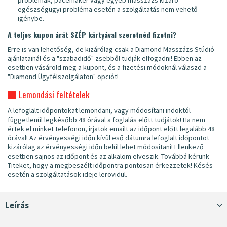
egészségügyi probléma esetén a szolgáltatás nem vehető
igénybe.
A teljes kupon árát SZÉP kártyával szeretnéd fizetni?
Erre is van lehetőség, de kizárólag csak a Diamond Masszázs Stúdió
ajánlatainál és a "szabadidő" zsebből tudják elfogadni! Ebben az
esetben vásárold meg a kupont, és a fizetési módoknál válaszd a
"Diamond Ügyfélszolgálaton" opciót!
Lemondási feltételek
A lefoglalt időpontokat lemondani, vagy módosítani indoktól
függetlenül legkésőbb 48 órával a foglalás előtt tudjátok! Ha nem
értek el minket telefonon, írjatok emailt az időpont előtt legalább 48
órával! Az érvényességi időn kívül eső dátumra lefoglalt időpontot
kizárólag az érvényességi időn belül lehet módosítani! Ellenkező
esetben sajnos az időpont és az alkalom elveszik. Továbbá kérünk
Titeket, hogy a megbeszélt időpontra pontosan érkezzetek! Késés
esetén a szolgáltatások ideje lerövidül.
Leírás