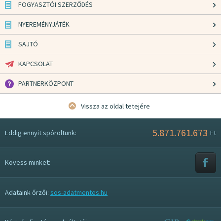
FOGYASZTÓI SZERZŐDÉS
NYEREMÉNYJÁTÉK
SAJTÓ
KAPCSOLAT
PARTNERKÖZPONT
Vissza az oldal tetejére
5.871.761.673
Eddig ennyit spóroltunk:
Ft
Kövess minket:
Adataink őrzői:
sos-adatmentes.hu