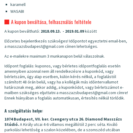
karamell
WASABI
A kupon beváltása, felhasználás feltétele
A kupon beváltható:
2018.09.13. - 2019.01.09
között
Előzetes bejelentkezés szükséges! Időpontot egyeztetni email-ben,
a masszazsbudapest@gmail.com címen lehetséges.
Az e-mailekre maximum 3 munkanapon belül válaszolnak.
Időpont foglalás: kuponos, vagy bérletes időpontfoglalás esetén
amennyiben azonnal nem áll rendelkezésre a kuponkód, vagy
bérletszám, úgy alap esetben, külön kérés nélkül, a foglalástól
számított 48 órán belül, vagy ha a kollégák más időintervallumot
határoznak meg, akkor addig, a kuponkódot, vagy bérletszámot e-
mailben szükséges eljuttatni a masszazsbudapest@gmail.com címre!
Ennek hiányában a foglalás automatikusan, értesítés nélkül törlődik.
A szolgáltatás helye:
1074 Budapest, VII. ker. Csengery utca 26. Diamond Masszázs
Stúdió.
A Király utcai 4-6 villamos megállótól 2 perc séta. Kiváló
parkolási lehetőség a szalon közelében, de a szomszéd utcában