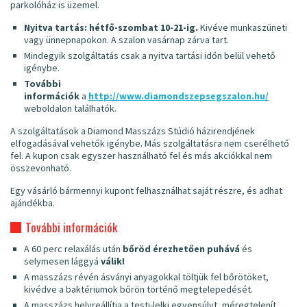
parkolóház is üzemel.
Nyitva tartás: hétfő-szombat 10-21-ig.
Kivéve munkaszüneti
vagy ünnepnapokon. A szalon vasárnap zárva tart.
Mindegyik szolgáltatás csak a nyitva tartási időn belül vehető
igénybe.
További
információk
a
http://www.diamondszepsegszalon.hu/
weboldalon találhatók.
A szolgáltatások a Diamond Masszázs Stúdió házirendjének
elfogadásával vehetők igénybe. Más szolgáltatásra nem cserélhető
fel. A kupon csak egyszer használható fel és más akciókkal nem
összevonható.
Egy vásárló bármennyi kupont felhasználhat saját részre, és adhat
ajándékba.
További információk
A 60 perc relaxálás után
bőröd érezhetően puhává
és
selymesen lággyá
válik!
A masszázs révén ásványi anyagokkal töltjük fel bőrötöket,
kivédve a baktériumok bőrön történő megtelepedését.
A masszázs helyreállítja a testi-lelki egyensúlyt, méregtelenít,