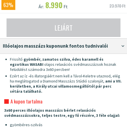
8.990
63%
23.970 Ft
Ár:
Ft
LEJÁRT
illóolajos masszázs kuponunk fontos tudnivalói
Frissítő
gyömbér, zamatos szilva, édes karamell és
egzotikus WASABI
olajos relaxációs svédmasszázsok hoznak
felüdülést számodra 3x60 percben!
Ezért az íz -és illatorgiáért nem kell a Távol-Keletre utaznod, elég
ha meglátogatod a Diamond Masszázs Stúdió szalonját,
ami a VII.
kerületben, a Király utcai villamosmegállótól pár perc
sétára található.
A kupon tartalma
3x60 perces illóolajos masszázs bérlet relaxációs
svédmasszázsokra, teljes testre, egy fő részére, 3 féle olajjal:
gyömbéres-szilvás