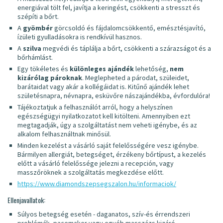
energiával tölt fel, javítja a keringést, csökkenti a stresszt és
szépíti a bőrt.
A
gyömbér
görcsoldó és fájdalomcsökkentő, emésztésjavító,
ízületi gyulladásokra is rendkívül hasznos.
A
szilva
megvédi és táplálja a bőrt, csökkenti a szárazságot és a
bőrhámlást.
Egy tökéletes és
különleges ajándék
lehetőség,
nem
kizárólag pároknak
. Meglepheted a párodat, szüleidet,
barátaidat vagy akár a kollégáidat is. Kitűnő ajándék lehet
születésnapra, névnapra, esküvőre nászajándékba, évfordulóra!
Tájékoztatjuk a felhasználót arról, hogy a helyszínen
egészségügyi nyilatkozatot kell kitölteni. Amennyiben ezt
megtagadják, úgy a szolgáltatást nem veheti igénybe, és az
alkalom felhasználtnak minősül.
Minden kezelést a vásárló saját felelősségére vesz igénybe.
Bármilyen allergiát, betegséget, érzékeny bőrtípust, a kezelés
előtt a vásárló felelőssége jelezni a recepción, vagy
masszőröknek a szolgáltatás megkezdése előtt.
https://www.diamondszepsegszalon.hu/informaciok/
Ellenjavallatok:
Súlyos betegség esetén - daganatos, szív-és érrendszeri
problémák, pacemaker vagy egyéb masszázs kizáró