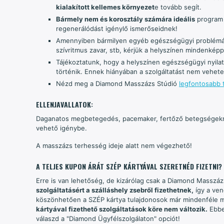
kialakított kellemes környezet
e tovább segít.
Bármely nem és korosztály számára ideális
program
regenerálódást igénylő ismerőseidnek!
Amennyiben bármilyen egyéb egészségügyi problémáva
szívritmus zavar, stb, kérjük a helyszínen mindenképp
Tájékoztatunk, hogy a helyszínen egészségügyi nyil
történik. Ennek hiányában a szolgáltatást nem vehete
Nézd meg a Diamond Masszázs Stúdió
legfontosabb t
ELLENJAVALLATOK:
Daganatos megbetegedés, pacemaker, fertőző betegségekné
vehető igénybe.
A masszázs terhesség ideje alatt nem végezhető!
A TELJES KUPON ÁRÁT SZÉP KÁRTYÁVAL SZERETNÉD FIZETNI?
Erre is van lehetőség, de kizárólag csak a Diamond Masszázs
szolgáltatásért a szálláshely zsebről fizethetnek,
így a ven
köszönhetően a SZÉP kártya tulajdonosok már mindenféle me
kártyával fizethető szolgáltatások köre nem változik.
Ebbe
válaszd a "Diamond Ügyfélszolgálaton" opciót!