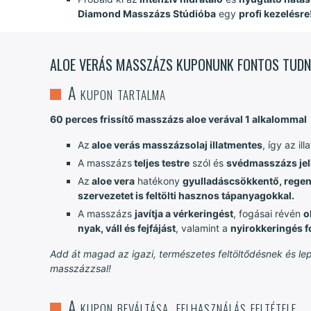
Diamond Masszázs Stúdióba
egy
profi kezelésre
ALOE VERÁS MASSZÁZS KUPONUNK FONTOS TUDN
A kupon tartalma
60 perces frissítő masszázs aloe verával 1 alkalommal
Az
aloe verás masszázsolaj illatmentes
, így az il
A masszázs
teljes testre
szól és
svédmasszázs jel
Az
aloe vera
hatékony
gyulladáscsökkentő, regen
szervezetet is feltölti hasznos tápanyagokkal.
A masszázs
javítja a vérkeringést
, fogásai révén
o
nyak, váll és fejfájást
, valamint a
nyirokkeringés f
Add át magad az igazi, természetes feltöltődésnek és le
masszázzsal!
A kupon beváltása, felhasználás feltétele