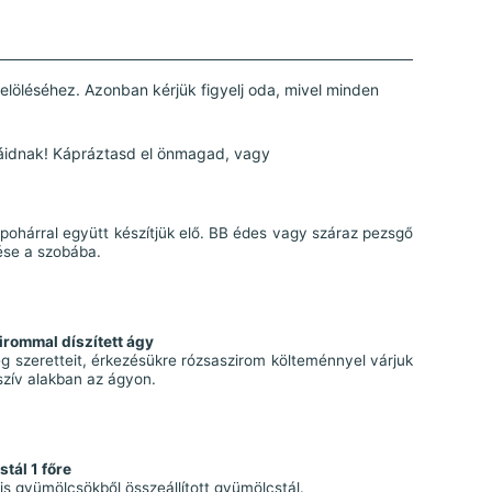
elöléséhez. Azonban kérjük figyelj oda, mivel minden
áidnak! Kápráztasd el önmagad, vagy
pohárral együtt készítjük elő. BB édes vagy száraz pezsgő
ése a szobába.
rommal díszített ágy
g szeretteit, érkezésükre rózsaszirom költeménnyel várjuk
szív alakban az ágyon.
tál 1 főre
is gyümölcsökből összeállított gyümölcstál.