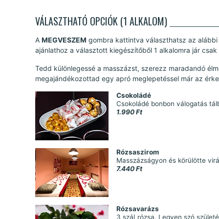
VÁLASZTHATÓ OPCIÓK (1 ALKALOM)
A
MEGVESZEM
gombra kattintva választhatsz az alábbi 
ajánlathoz a választott kiegészítőből 1 alkalomra jár csak
Tedd különlegessé a masszázst, szerezz maradandó élmé
megajándékozottad egy apró meglepetéssel már az érkezé
Csokoládé
Csokoládé bonbon válogatás tál
1.990 Ft
Rózsaszirom
Masszázságyon és körülötte virá
7.440 Ft
Rózsavarázs
3 szál rózsa. Legyen szó szület