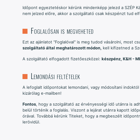
Időpont egyeztetéskor kérünk mindenképp jelezd a SZÉP Kárt
nem jelzed előre, akkor a szolgáltató csak készpénzt tud el
Foglalósan is megveheted
Ezt az ajánlatot "Foglalóval" is meg tudod vásárolni, most c
szolgáltató által meghatározott módon,
kell kifizetned a Sz
A szolgáltató elfogadott fizetőeszközei:
készpénz, K&H - M
Lemondási feltételek
A lefoglalt időpontokat lemondani, vagy módosítani indoktól 
kizárólag e-mailben!
Fontos
, hogy a szolgáltató az érvényességi idő utánra is a
belül történik a foglalás. Viszont a lejárat utánra kapott id
órával. Továbbá kérünk Titeket, hogy a megbeszélt időpontr
lerövidül.