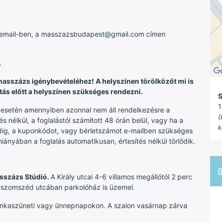
ni email-ben, a masszazsbudapest@gmail.com címen
.
masszázs igénybevételéhez! A helyszínen törölközőt mi is
atás előtt a helyszínen szükséges rendezni.
S
1
s esetén amennyiben azonnal nem áll rendelkezésre a
(
 nélkül, a foglalástól számított 48 órán belül, vagy ha a
k
dig, a kuponkódot, vagy bérletszámot e-mailben szükséges
nyában a foglalás automatikusan, értesítés nélkül törlődik.
asszázs Stúdió.
A Király utcai 4-6 villamos megállótól 2 perc
 a szomszéd utcában parkolóház is üzemel.
kaszüneti vagy ünnepnapokon. A szalon vasárnap zárva