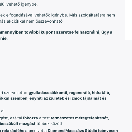
elül vehető igénybe.
nek elfogadásával vehetők igénybe. Más szolgáltatásra nem
 más akciókkal nem összevonható.
amennyiben további kupont szeretne felhasználni, úgy a
nie.
eri szervezetre:
gyulladáscsökkentő, regeneráló, hidratáló,
ókkal szemben, enyhíti az ízületek és izmok fájdalmát és
 el.
gést,
ezáltal
fokozza
a test
természetes méregtelenítését,
 beszűkült mozgást
többek között.
a
relaxációhoz,
amelyet a
Diamond Masszázs Stúdió igényesen