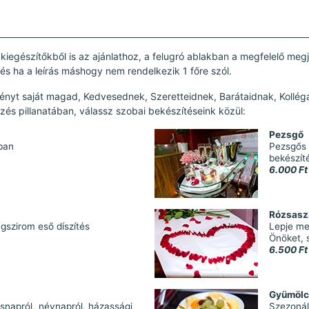
kiegészítőkből is az ajánlathoz, a felugró ablakban a megfelelő megj
 és ha a leírás máshogy nem rendelkezik 1 főre szól.
nyt saját magad, Kedvesednek, Szeretteidnek, Barátaidnak, Kollég
s pillanatában, válassz szobai bekészítéseink közül:
Pezsgő
ban
Pezsgős 
bekészít
6.000 Ft
Rózsaszi
gszirom eső díszítés
Lepje me
Önöket, 
6.500 Ft
Gyümölcs
ésnapról, névnapról, házassági
Szezonál