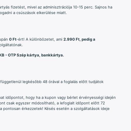
yás fizetést, mivel az adminisztrációja 10-15 perc. Sajnos ha
fogadni a csúszások elkerülése miatt.
supán
0 Ft
-ért! A különbözetet, ami
2.990 Ft, pedig a
olgáltatónak.
KB - OTP Szép kártya, bankkártya.
függetlenül legkésőbb 48 órával a foglalás előtt tudjátok
dhat időpontot, hogy ha a kupon vagy bérlet érvényességi idején
őpont csak egyszer módosítható, a lefoglalt időpont előtt 72
a pontosan érkezzetek! Késés esetén a szolgáltatások ideje