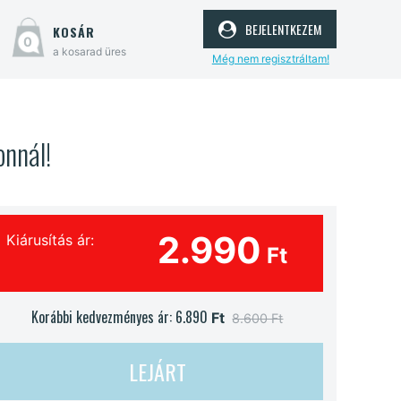
bejelentkezem
kosár
0
a kosarad üres
Még nem regisztráltam!
onnál!
2.990
Kiárusítás ár:
Ft
Korábbi kedvezményes ár:
6.890
Ft
8.600 Ft
LEJÁRT