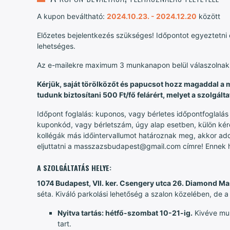
A kupon beváltható:
2024.10.23. - 2024.12.20
között
Előzetes bejelentkezés szükséges! Időpontot egyeztet
lehetséges.
Az e-mailekre maximum 3 munkanapon belül válaszolnak
Kérjük, saját törölközőt és papucsot hozz magaddal a 
tudunk biztosítani 500 Ft/fő felárért, melyet a szolgált
Időpont foglalás: kuponos, vagy bérletes időpontfoglalá
kuponkód, vagy bérletszám, úgy alap esetben, külön kérés
kollégák más időintervallumot határoznak meg, akkor ad
eljuttatni a masszazsbudapest@gmail.com címre! Ennek hiá
A SZOLGÁLTATÁS HELYE:
1074 Budapest, VII. ker. Csengery utca 26. Diamond M
séta. Kiváló parkolási lehetőség a szalon közelében, de
Nyitva tartás: hétfő-szombat 10-21-ig.
Kivéve mun
tart.