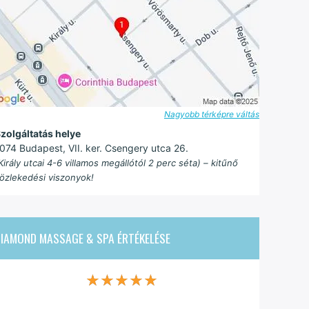
Nagyobb térképre váltás
zolgáltatás helye
074 Budapest, VII. ker. Csengery utca 26.
Király utcai 4-6 villamos megállótól 2 perc séta) – kitűnő
özlekedési viszonyok!
DIAMOND MASSAGE & SPA
ÉRTÉKELÉSE
★★★★★
★★★★★