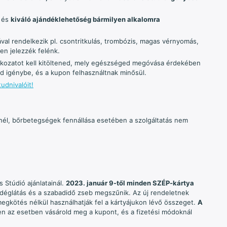
 és
kiváló ajándéklehetőség bármilyen alkalomra
l rendelkezik pl. csontritkulás, trombózis, magas vérnyomás,
en jelezzék felénk.
atkozatot kell kitöltened, mely egészséged megóvása érdekében
d igénybe, és a kupon felhasználtnak minősül.
udnivalóit!
l, bőrbetegségek fennállása esetében a szolgáltatás nem
 Stúdió ajánlatainál.
2023. január 9-től minden SZÉP-kártya
déglátás és a szabadidő zseb megszűnik. Az új rendeletnek
gkötés nélkül használhatják fel a kártyájukon lévő összeget.
A
n az esetben vásárold meg a kupont, és a fizetési módoknál