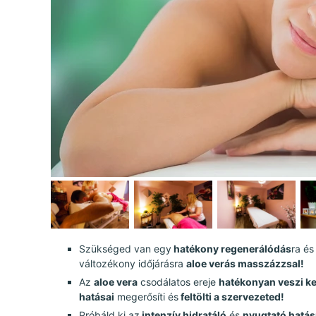
Szükséged van egy
hatékony regenerálódás
ra és
változékony időjárásra
aloe verás masszázzsal!
Az
aloe vera
csodálatos ereje
hatékonyan veszi ke
hatásai
megerősíti és
feltölti a szervezeted!
Próbáld ki az
intenzív hidratáló
és
nyugtató hatá