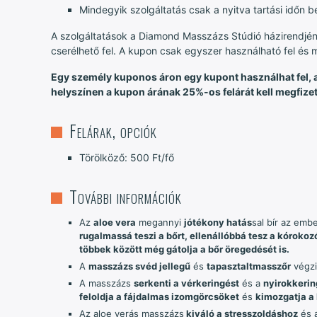
Mindegyik szolgáltatás csak a nyitva tartási időn b
A szolgáltatások a Diamond Masszázs Stúdió házirendjé
cserélhető fel. A kupon csak egyszer használható fel és
Egy személy kuponos áron egy kupont használhat fel, 
helyszínen a kupon árának 25%-os felárát kell megfizet
Felárak, opciók
Törölköző: 500 Ft/fő
További információk
Az
aloe vera
megannyi
jótékony hatás
sal bír az emb
rugalmassá teszi a bőrt, ellenállóbbá tesz a kórokoz
többek között még gátolja a bőr öregedését is.
A
masszázs svéd jellegű
és
tapasztalt
masszőr
végzi
A masszázs
serkenti a vérkeringést
és a
nyirokkerin
feloldja a fájdalmas izomgörcsöket
és
kimozgatja a
Az aloe verás masszázs
kiváló a stresszoldáshoz
és 