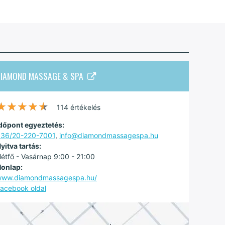
DIAMOND MASSAGE & SPA
★★★★★
★★★★★
114 értékelés
dőpont egyeztetés:
36/20-220-7001
,
info@diamondmassagespa.hu
yitva tartás:
étfő - Vasárnap 9:00 - 21:00
onlap:
www.diamondmassagespa.hu/
acebook oldal