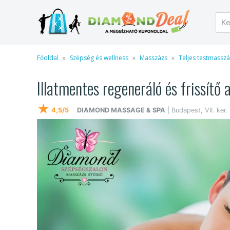
Főoldal
Szépség és wellness
Masszázs
Teljes testmassz
Illatmentes regeneráló és frissítő
★
4,5/5
DIAMOND MASSAGE & SPA
| Budapest, VII. ker.