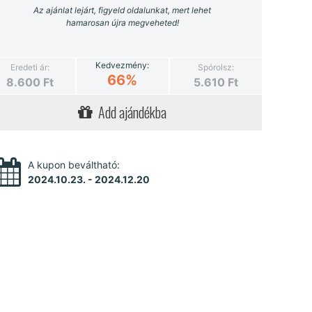
Az ajánlat lejárt, figyeld oldalunkat, mert lehet
hamarosan újra megveheted!
Kedvezmény:
Eredeti ár:
Spórolsz:
66%
8.600
Ft
5.610
Ft
Add ajándékba
A kupon beváltható:
2024.10.23. - 2024.12.20