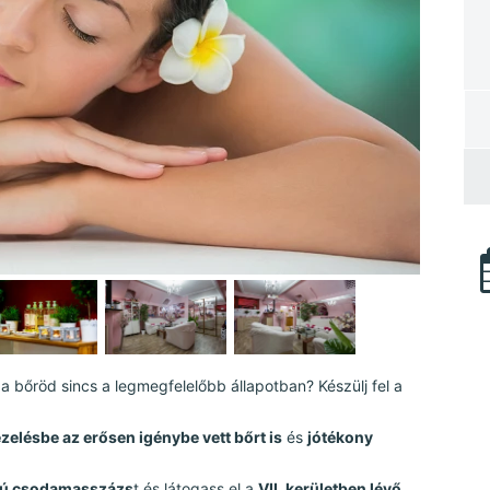
 a bőröd sincs a legmegfelelőbb állapotban? Készülj fel a
zelésbe az erősen igénybe vett bőrt is
és
jótékony
sú csodamasszázs
t és látogass el a
VII. kerületben lévő