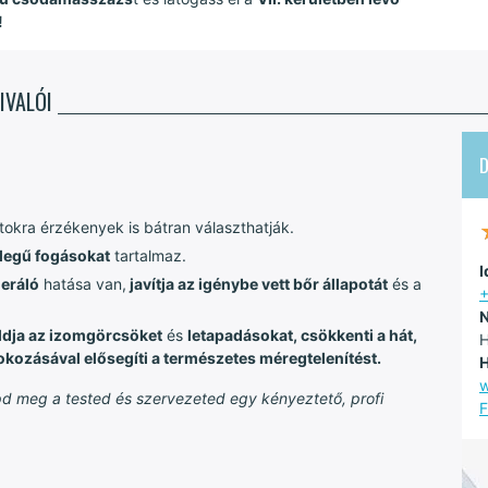
!
IVALÓI
latokra érzékenyek is bátran választhatják.
legű fogásokat
tartalmaz.
I
eráló
hatása van,
javítja az igénybe vett bőr állapotát
és a
+
N
ldja az izomgörcsöket
és
letapadásokat, csökkenti a hát,
H
okozásával elősegíti a természetes méregtelenítést.
H
pd meg a tested és szervezeted egy kényeztető, profi
F