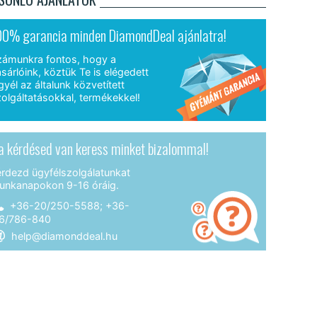
00% garancia minden DiamondDeal ajánlatra!
zámunkra fontos, hogy a
sárlóink, köztük Te is elégedett
gyél az általunk közvetített
olgáltatásokkal, termékekkel!
a kérdésed van keress minket bizalommal!
érdezd ügyfélszolgálatunkat
unkanapokon 9-16 óráig.
+36-20/250-5588; +36-
6/786-840
help@diamonddeal.hu