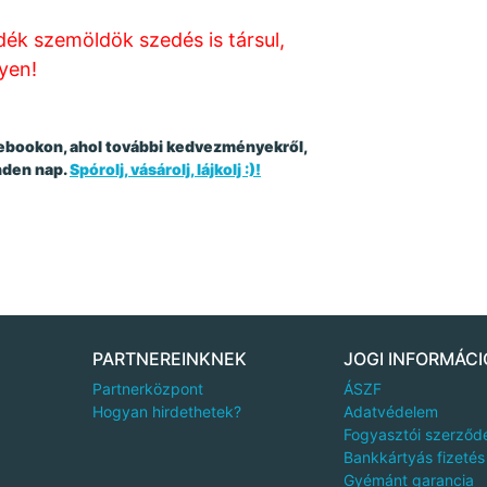
k szemöldök szedés is társul,
yen!
acebookon, ahol további kedvezményekről,
nden nap.
Spórolj, vásárolj, lájkolj :)!
PARTNEREINKNEK
JOGI INFORMÁCI
Partnerközpont
ÁSZF
Hogyan hirdethetek?
Adatvédelem
Fogyasztói szerződ
Bankkártyás fizetés
Gyémánt garancia