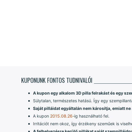
KUPONUNK FONTOS TUDNIVALÓI
A kupon egy alkalom 3D pilla felrakást és egy sz
Súlytalan, természetes hatású. Így egy szempillantá
Saját pilláidat egyáltalán nem károsítja, emiatt n
A kupon
2015.08.26
-ig használható fel.
Irritációt nem okoz, így érzékeny szeműek is viselh
A felhelyezésre kerülő pillákat saját szempilláid