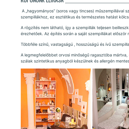
A „hagyományos” (soros vagy tincses) műszempillával sz
szempillákhoz, ez esztétikus és természetes hatást kölc
A rögzítés nem látható, így a szempillák teljesen beilles
érezhetőek. Az építés során a saját szempillákat először
Többféle színű, vastagságú , hosszúságú és ívű szempill
A legmegfelelőbbet orvosi minőségű ragasztóba mártva, 
szálak szintetikus anyagból készülnek és allergén mente