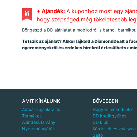
+ Ajándék:
A kuponhoz most egy ajándé
hogy szépséged még tökéletesebb leg
Böngészd a DD ajánlatát a mobilodról is bárhol, bármikor.
Tetszik az ajánlat? Akkor lájkold a DiamondDealt a f
nyereményekről és érdekes hírekről értesülhetsz mi
AMIT KÍNÁLUNK
BŐVEBBEN
Aktuális ajánlataink
Hogyan működünk?
Termékek
DD kreditgyűjtés
Ajándékutalvány
DD klub
Nyereményjáték
Kérdések és válaszok
Sajtó