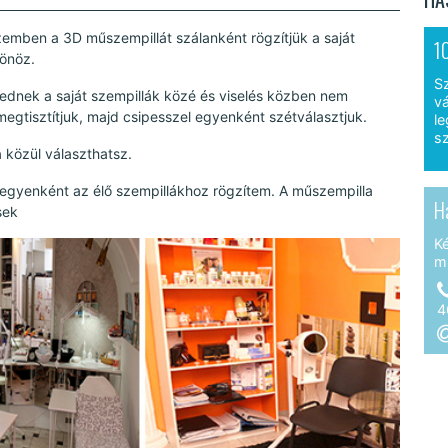
emben a 3D műszempillát szálanként rögzítjük a saját
1
sönöz.
S
zkednek a saját szempillák közé és viselés közben nem
vá
 megtisztítjuk, majd csipesszel egyenként szétválasztjuk.
le
sz
a közül választhatsz.
egyenként az élő szempillákhoz rögzítem. A műszempilla
H
sek
K
m
4