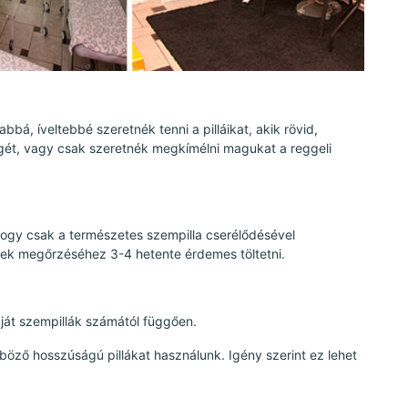
bá, íveltebbé szeretnék tenni a pilláikat, akik rövid,
égét, vagy csak szeretnék megkímélni magukat a reggeli
hogy csak a természetes szempilla cserélődésével
ének megőrzéséhez 3-4 hetente érdemes töltetni.
aját szempillák számától függően.
öző hosszúságú pillákat használunk. Igény szerint ez lehet