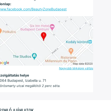
onlap:
ww.facebook.com/BeautyZoneBudapest
Nagyobb térképre váltás
zolgáltatás helye
064 Budapest, Izabella u. 71
örösmarty utcai megállótól 2 perc séta.
SONLÓ AJÁNLATOK