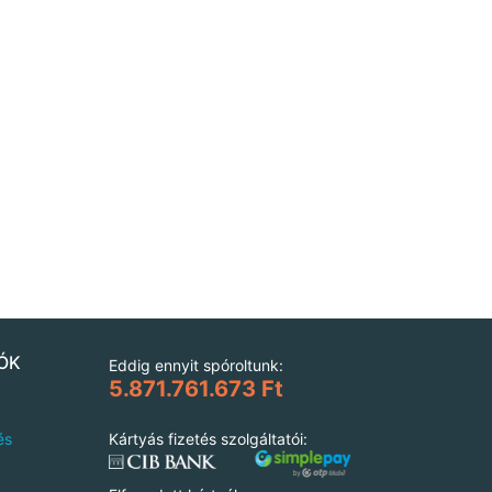
ÓK
Eddig ennyit spóroltunk:
5.871.761.673 Ft
és
Kártyás fizetés szolgáltatói: