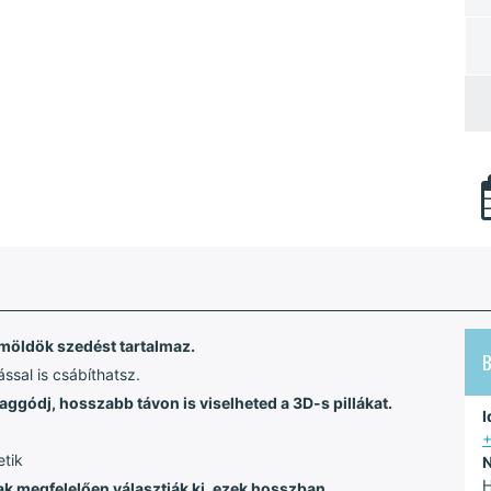
emöldök szedést tartalmaz.
ssal is csábíthatsz.
e aggódj, hosszabb távon is viselheted a 3D-s pillákat.
I
etik
N
H
nak megfelelően választják ki, ezek hosszban,