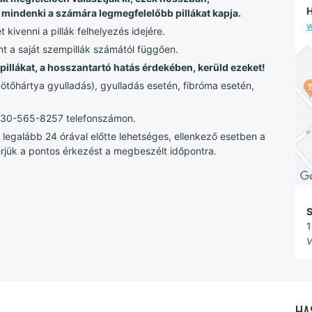
H
 mindenki a számára legmegfelelőbb pillákat kapja.
w
kivenni a pillák felhelyezés idejére.
nt a saját szempillák számától függően.
pillákat, a hosszantartó hatás érdekében, kerüld ezeket!
ötőhártya gyulladás), gyulladás esetén, fibróma esetén,
6/30-565-8257 telefonszámon.
tt legalább 24 órával előtte lehetséges, ellenkező esetben a
Kérjük a pontos érkezést a megbeszélt időpontra.
S
1
V
HA