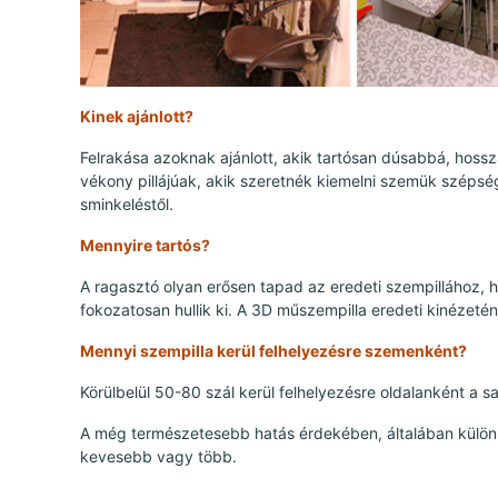
Kinek ajánlott?
Felrakása azoknak ajánlott, akik tartósan dúsabbá, hosszab
vékony pillájúak, akik szeretnék kiemelni szemük széps
sminkeléstől.
Mennyire tartós?
A ragasztó olyan erősen tapad az eredeti szempillához, 
fokozatosan hullik ki. A 3D műszempilla eredeti kinézet
Mennyi szempilla kerül felhelyezésre szemenként?
Körülbelül 50-80 szál kerül felhelyezésre oldalanként a s
A még természetesebb hatás érdekében, általában különb
kevesebb vagy több.