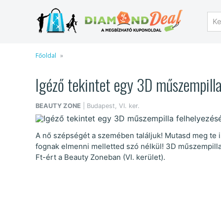
Főoldal
Igéző tekintet egy 3D műszempilla 
BEAUTY ZONE
| Budapest, VI. ker.
A nő szépségét a szemében találjuk! Mutasd meg te is
fognak elmenni melletted szó nélkül! 3D műszempill
Ft-ért a Beauty Zoneban (VI. kerület).