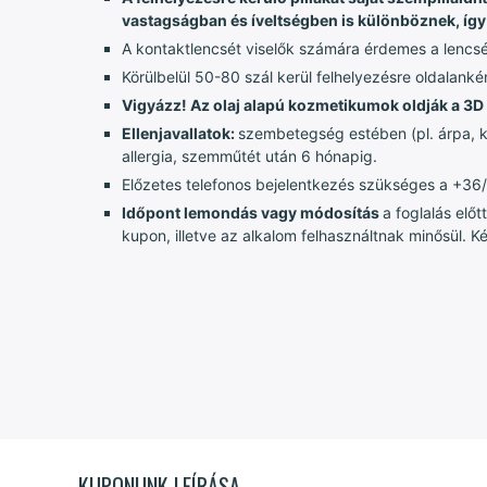
vastagságban és íveltségben is különböznek, így
A kontaktlencsét viselők számára érdemes a lencsét 
Körülbelül 50-80 szál kerül felhelyezésre oldalanké
Vigyázz! Az olaj alapú kozmetikumok oldják a 3D 
Ellenjavallatok:
szembetegség estében (pl. árpa, k
allergia, szemműtét után 6 hónapig.
Előzetes telefonos bejelentkezés szükséges a +3
Időpont lemondás vagy módosítás
a foglalás elő
kupon, illetve az alkalom felhasználtnak minősül. 
KUPONUNK LEÍRÁSA