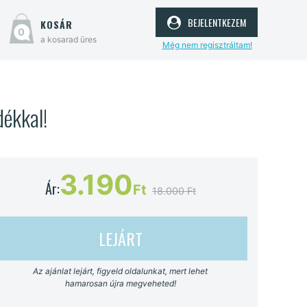
bejelentkezem
kosár
0
a kosarad üres
Még nem regisztráltam!
dékkal!
3.190
Ár:
Ft
18.000 Ft
LEJÁRT
Az ajánlat lejárt, figyeld oldalunkat, mert lehet
hamarosan újra megveheted!