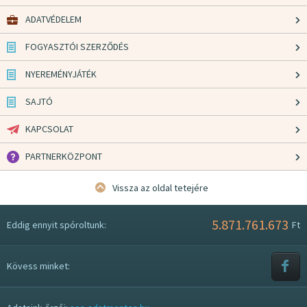
ADATVÉDELEM
FOGYASZTÓI SZERZŐDÉS
NYEREMÉNYJÁTÉK
SAJTÓ
KAPCSOLAT
PARTNERKÖZPONT
Vissza az oldal tetejére
5.871.761.673
Eddig ennyit spóroltunk:
Ft
Kövess minket: