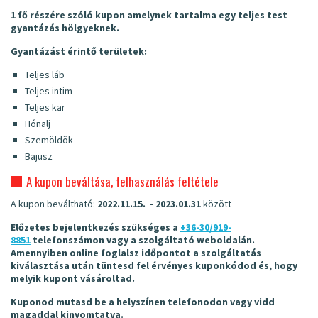
1 fő részére szóló kupon amelynek tartalma egy teljes test
gyantázás hölgyeknek.
Gyantázást érintő területek:
Teljes láb
Teljes intim
Teljes kar
Hónalj
Szemöldök
Bajusz
A kupon beváltása, felhasználás feltétele
A kupon beváltható:
2022.11.15. - 2023.01.31
között
Előzetes bejelentkezés szükséges a
+36-30/919-
8851
telefonszámon vagy a szolgáltató weboldalán.
Amennyiben online foglalsz időpontot a szolgáltatás
kiválasztása után tüntesd fel érvényes kuponkódod és, hogy
melyik kupont vásároltad.
Kuponod mutasd be a helyszínen telefonodon vagy vidd
magaddal kinyomtatva.