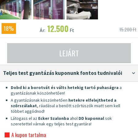
12.500
18%
15.200 Ft
Ár:
Ft
LEJÁRT
Teljes test gyantázás kuponunk fontos tudnivalói
Dobd ki a borotvát és válts hetekig tartó puhaságra
a
gyantázásnak köszönhetően!
A gyantázásnak köszönhetően
hetekre elfelejtheted a
szőrszálakat
, ráadásul a benőtt szőrtüszők miatt sem kell
többet aggódnod!
Látogass el az
Ecker Szalonba
ahol
DD kuponnal
sok
szeretettel várnak egy teljes test gyantára!
A kupon tartalma