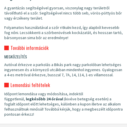
A gyantázás segítségével gyorsan, viszonylag nagy területről
távolítható el a szőr. Segítségével nincs több seb, vörös-pöttyös bőr
vagy érzékeny terület.
Folyamatos használatával a szőr ritkulni kezd, így alapból kevesebb
fog nőni. Lecsökkenti a szőrbenövések kockázatát, és hosszan tartó,
bársonyosan sima bőr az eredménye!
További információk
MEGKÖZELÍTÉS
Autóval érkezve a parkolás a Bikás park nagy parkolóban lehetséges
ingyenesen és a környező utcákban mindenhol ingyenes. Gyalogosan
a 4-es metróval érkezve, busszal 7, 7A, 14, 114, 1-es villamossal.
Lemondási feltételek
Időpont lemondása vagy módosítása, indoktól
függetlenül,
legkésőbb 24 órával
(kivéve betegség esetén) a
foglalt időpont előtt lehetséges, különben a kupon illetve az alkalom
felhasználtnak minősül! Továbbá kérjük, hogy a megbeszélt időpontra
pontosan érkezz!