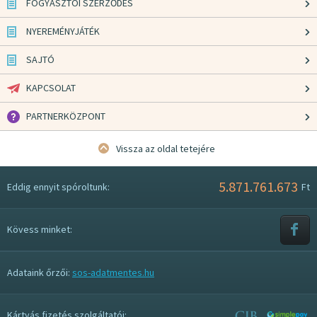
FOGYASZTÓI SZERZŐDÉS
NYEREMÉNYJÁTÉK
SAJTÓ
KAPCSOLAT
PARTNERKÖZPONT
Vissza az oldal tetejére
5.871.761.673
Eddig ennyit spóroltunk:
Ft
Kövess minket:
Adataink őrzői:
sos-adatmentes.hu
Kártyás fizetés szolgáltatói: