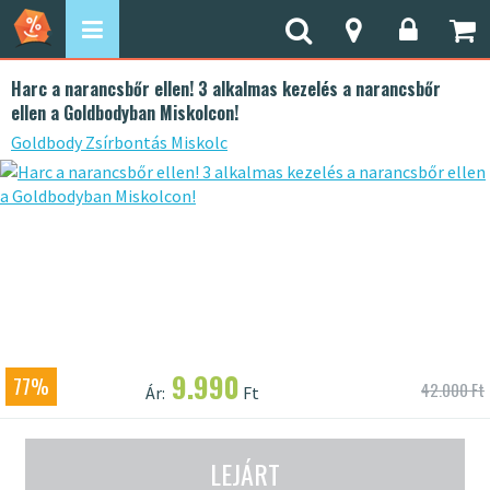
Harc a narancsbőr ellen! 3 alkalmas kezelés a narancsbőr
ellen a Goldbodyban Miskolcon!
Goldbody Zsírbontás Miskolc
9.990
77%
42.000 Ft
Ár:
Ft
LEJÁRT