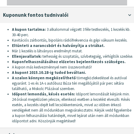
Kuponunk fontos tudnivalói
A kupon tartalma:
3 alkalommal végzett 3 féle testkezelés, 1 kezelés kb.
30-40 perc.
Kavitációs zsírbontás, bipoláris rádiófrekvencia és gépi vákuum kezelés.
Eltünteti a narancsbőrt és halványítja a striákat.
Már 1 kezelés is látványos eredményt mutat.
Ellenjavallatok:
terhesség és szoptatás, szívbetegség, vérhígítók szedése.
Kuponfelhasználásához előzetes bejelentkezés szükséges.
A kupon más kedvezménnyel nem összevonható!
A kupont 2015.10.28-ig tudod beváltani.
A szalon könnyen megközelíthető
tömegközlekedéssel és autóval
egyaránt. 1-es és 1A-s autóbusz Búza téri megállójától pár perc sétára
található, a Miskolc Plázával szemben.
Időpont lemondás, késés esetén:
Időpont lemondását kérjünk min.
24 órával megelőzően jelezze, ellenkező esetben a kezelést elveszíti. Késés
esetén, a kezelés idejét kell lecsökkentenünk, mivel az időben érkező
vendégeket nem áll módunkban megvárakoztatni. Kérjük vedd figyelembe
a kupon felhasználási határidejét, mivel lejárat után nem áll módunkban
időpontot adni. Köszönjük megértésed!