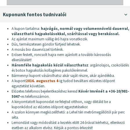
Kuponunk fontos tudnivalói
A kupon tartalma:
hajvágás, normál vagy volumennövelő dauerral,
választható hajpakolásokkal, szárítással vagy berakással.
Az ajánlat maximum vállig érő hajra vonatkozik.
Dús, természetesen göndör fürtjeid lehetnek.
A mosás bio dauervízzel történik.
Erősen festett, roncsolt hajra nem ajánlott a további károsodás
elkerüléséért!
Háromféle hajpakolás közül választhatsz
: argánolajos, csokoládés
és botox hajpakolás kollagénes pakolókrémmel.
Bármennyi kupont vásárolhatsz akár saját részre, akár ajándékba.
A kupont
2016. augusztus 4
-ig tudod beváltani előzetes időpont
egyeztetést követően.
Előzetes telefonos bejelentkezéshez keresd
Kövér Imrénét a +36-20/981-
5047-
es telefonszámon.
A kinyomtatott kuponodat ne felejtsd otthon, vagy diktáld be a
kuponkódod az előzetes időpont egyeztetésekor.
A szalon könnyen megközelíthető: a Lehel téri metrómegállótól pár perc
séta.
Lemondást vagy módosítást a kezelés előtt 24 órával kérhetsz, ellenkező
esetben az alkalom elvész. Kérjük a pontos érkezést!