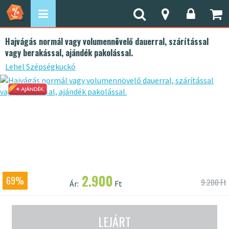
Hajvágás normál vagy volumennövelő dauerral, szárítással
vagy berakással, ajándék pakolással.
Lehel Szépségkuckó
2.900
69%
9.200 Ft
Ár:
Ft
LEJÁRT