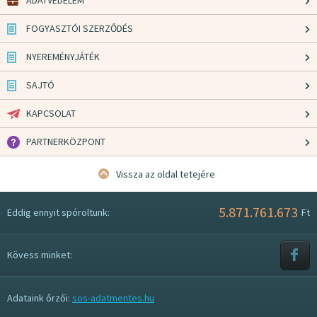
ADATVÉDELEM
FOGYASZTÓI SZERZŐDÉS
NYEREMÉNYJÁTÉK
SAJTÓ
KAPCSOLAT
PARTNERKÖZPONT
Vissza az oldal tetejére
5.871.761.673
Eddig ennyit spóroltunk:
Ft
Kövess minket:
Adataink őrzői:
sos-adatmentes.hu