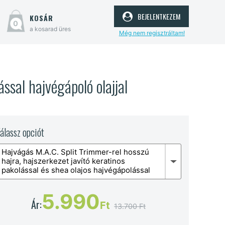
bejelentkezem
kosár
0
a kosarad üres
Még nem regisztráltam!
ssal hajvégápoló olajjal
álassz opciót
Hajvágás M.A.C. Split Trimmer-rel hosszú
hajra, hajszerkezet javító keratinos
pakolással és shea olajos hajvégápolással
5.990
Ár:
Ft
13.700 Ft