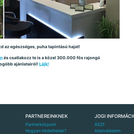
 az egészséges, puha tapintású hajat!
on
és csatlakozz te is a közel 300.000 fős rajongó
ogóbb ajánlatairól!
Lájk!
PARTNEREINKNEK
JOGI INFORMÁCI
Partnerközpont
ÁSZF
Hogyan hirdethetek?
Adatvédelem