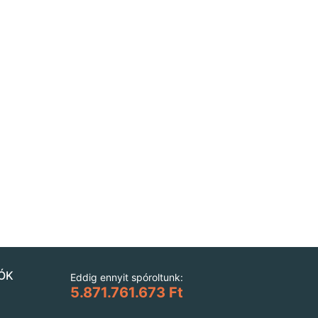
ÓK
Eddig ennyit spóroltunk:
5.871.761.673 Ft