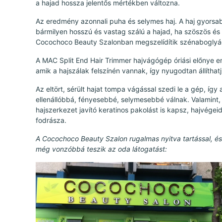
a hajad hossza jelentős mértékben változna.
Az eredmény azonnali puha és selymes haj. A haj gyorsabb
bármilyen hosszú és vastag szálú a hajad, ha szöszös és t
Cocochoco Beauty Szalonban megszelídítik szénaboglyád
A MAC Split End Hair Trimmer hajvágógép óriási előnye eme
amik a hajszálak felszínén vannak, így nyugodtan állíthat
Az eltört, sérült hajat tompa vágással szedi le a gép, így
ellenállóbbá, fényesebbé, selymesebbé válnak. Valamint,
hajszerkezet javító keratinos pakolást is kapsz, hajvégei
fodrásza.
A Cocochoco Beauty Szalon rugalmas nyitva tartással, és
még vonzóbbá teszik az oda látogatást: