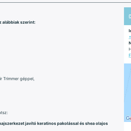
 alábbiak szerint:
I
N
H
F
r Trimmer géppel,
atsz:
ajszerkezet javító keratinos pakolással és shea olajos