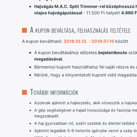
Hajvágás M.A.C. Split Trimmer-rel középhosszú ha
olajos hajvégápolással
- 11.500 Ft helyett
4.990 F
A kupon beváltása, felhasználás feltétele
A kupon beváltható:
2018.10.12. - 2019.01.16
között
A kupon beváltásához előzetes
bejelentkezés
szü
megadásával.
Bármennyi kupont használhatsz fel saját részre és
Kérünk, hogy a kinyomtatott kupont vidd magaddal
További információk
Azoknak ajánlott a hajkezelés, akik növesztik a hajuk
A gép segítségével a hajad hosszúsága és fazonja meg
megszabadít.
A haj gyorsabban nő, ezért szebbé és élettel telibbé v
Ajánlott legalább 5-6 hetente igénybe venni a szép