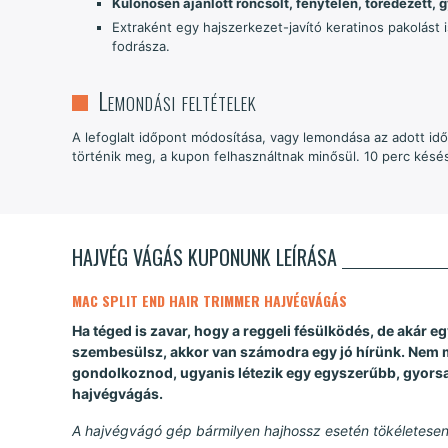
Különösen ajánlott roncsolt, fénytelen, töredezett, 
Extraként egy hajszerkezet-javító keratinos pakolást i
fodrásza.
Lemondási feltételek
A lefoglalt időpont módosítása, vagy lemondása az adott id
történik meg, a kupon felhasználtnak minősül. 10 perc késés
HAJVÉG VÁGÁS KUPONUNK LEÍRÁSA
MAC SPLIT END HAIR TRIMMER HAJVÉGVÁGÁS
Ha téged is zavar, hogy a reggeli fésülködés, de akár e
szembesülsz, akkor van számodra egy jó hírünk. Nem 
gondolkoznod, ugyanis létezik egy egyszerűbb, gyorsa
hajvégvágás.
A hajvégvágó gép bármilyen hajhossz esetén tökéletese