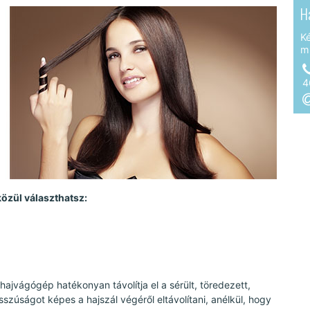
H
K
m
4
özül választhatsz:
hajvágógép hatékonyan távolítja el a sérült, töredezett,
sszúságot képes a hajszál végéről eltávolítani, anélkül, hogy