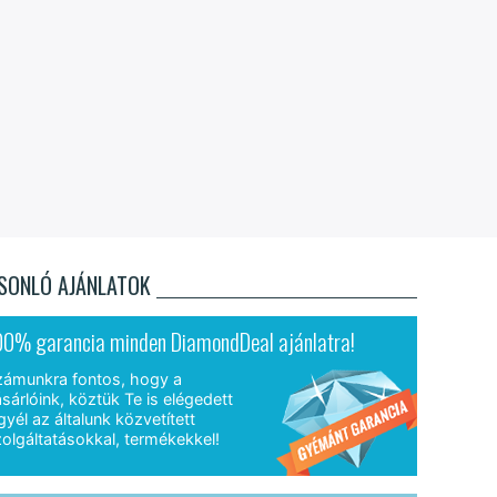
SONLÓ AJÁNLATOK
00% garancia minden DiamondDeal ajánlatra!
zámunkra fontos, hogy a
sárlóink, köztük Te is elégedett
gyél az általunk közvetített
olgáltatásokkal, termékekkel!