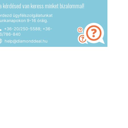
a kérdésed van keress minket bizalommal!
érdezd ügyfélszolgálatunkat
unkanapokon 9-16 óráig.
+36-20/250-5588; +36-
6/786-840
help@diamonddeal.hu