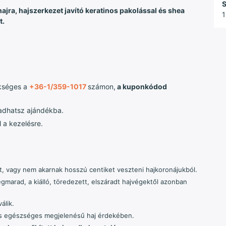
S
jra, hajszerkezet javító keratinos pakolással és shea
1
t.
kséges a
+36-1/359-1017
számon,
a kuponkódod
 adhatsz ajándékba.
 a kezelésre.
at, vagy nem akarnak hosszú centiket veszteni hajkoronájukból.
marad, a kiálló, töredezett, elszáradt hajvégektől azonban
álik.
 és egészséges megjelenésű haj érdekében.