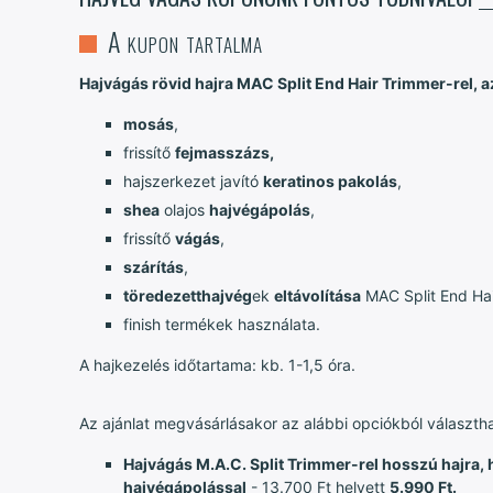
A kupon tartalma
Hajvágás rövid hajra MAC Split End Hair Trimmer-rel, az
mosás
,
frissítő
fejmasszázs,
hajszerkezet javító
keratinos pakolás
,
shea
olajos
hajvégápolás
,
frissítő
vágás
,
szárítás
,
töredezett
hajvég
ek
eltávolítása
MAC Split End Hai
finish termékek használata.
A hajkezelés időtartama: kb. 1-1,5 óra.
Az ajánlat megvásárlásakor az alábbi opciókból választh
Hajvágás M.A.C. Split Trimmer-rel hosszú hajra, h
hajvégápolással
- 13.700 Ft helyett
5.990 Ft.