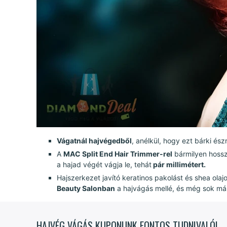
Vágatnál hajvégedből
, anélkül, hogy ezt bárki é
A
MAC Split End Hair Trimmer-rel
bármilyen hosszú
a hajad végét vágja le, tehát
pár millimétert.
Hajszerkezet javító keratinos pakolást és shea olaj
Beauty Salonban
a hajvágás mellé, és még sok má
HAJVÉG VÁGÁS KUPONUNK FONTOS TUDNIVALÓI