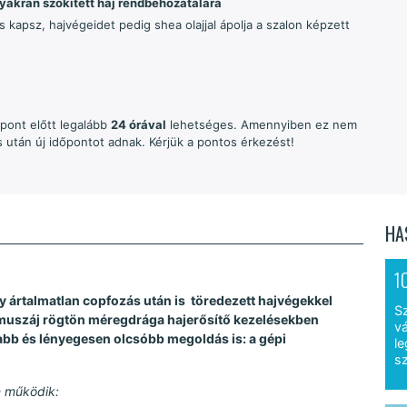
gyakran szőkített haj rendbehozatalára
s kapsz, hajvégeidet pedig shea olajjal ápolja a szalon képzett
őpont előtt legalább
24 órával
lehetséges. Amennyiben ez nem
 után új időpontot adnak. Kérjük a pontos érkezést!
HA
1
gy ártalmatlan copfozás után is töredezett hajvégekkel
S
muszáj rögtön méregdrága hajerősítő kezelésekben
vá
bb és lényegesen olcsóbb megoldás is: a gépi
le
sz
n működik: