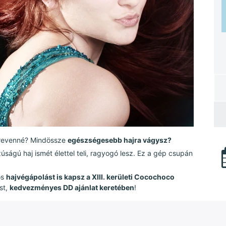
szrevenné? Mindössze
egészségesebb hajra vágysz?
ságú haj ismét élettel teli, ragyogó lesz. Ez a gép csupán
os
hajvégápolást is kapsz a XIII. kerületi Cocochoco
st,
kedvezményes DD ajánlat keretében
!