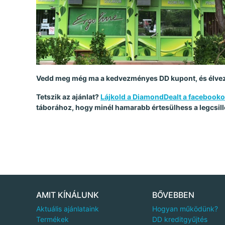
Vedd meg még ma a kedvezményes DD kupont, és élvezd
Tetszik az ajánlat?
Lájkold a DiamondDealt a facebook
táborához, hogy minél hamarabb értesülhess a legcsill
AMIT KÍNÁLUNK
BŐVEBBEN
Aktuális ajánlataink
Hogyan működünk?
Termékek
DD kreditgyűjtés