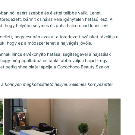
an nő, ezért szebbé és élettel telibbé válik. Lehet
öredezett, bármit csinálsz vele igénytelen hatású lesz. A
, hogy helyébe selymes és puha hajkoronád lehessen!
llett, hogy csupán azokat a töredezett szálakat távolítja el,
juk, hogy ez a módszer lehet a hajvágás jövője.
 annak nincs elvékonyító hatása; segítségével a hajszálak
 hogy még ápoltabbá és tápláltabbá váljon hajad - egy
det pedig shea olajjal ápolja a Cocochoco Beauty Szalon
 a könnyen megközelíthető hellyel, kellemes környezettel