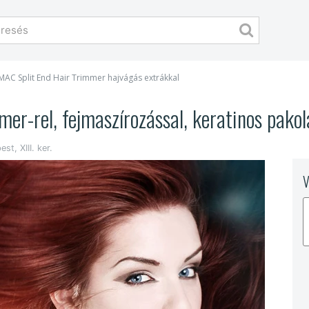
MAC Split End Hair Trimmer hajvágás extrákkal
r-rel, fejmaszírozással, keratinos pakolá
st, XIII. ker.
V