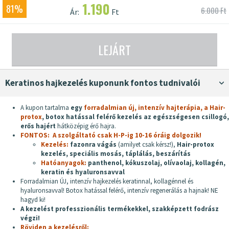
1.190
81%
6.000 Ft
Ár:
Ft
LEJÁRT
keratinos hajkezelés kuponunk fontos tudnivalói
A kupon tartalma
egy
forradalmian új, intenzív hajterápia, a Hair-
protox
, botox hatással felérő kezelés az egészségesen csillogó,
erős hajért
hátközépig érő hajra.
FONTOS: A szolgáltató csak H-P-ig 10-16 óráig dolgozik!
Kezelés:
fazonra vágás
(amilyet csak kérsz!),
Hair-protox
kezelés,
speciális mosás,
táplálás,
beszárítás
Hatóanyagok:
panthenol, kókuszolaj, olívaolaj, kollagén,
keratin és hyaluronsavval
Forradalmian ÚJ, intenzív hajkezelés keratinnal, kollagénnel és
hyaluronsavval! Botox hatással felérő, intenzív regenerálás a hajnak! NE
hagyd ki!
A kezelést professzionális termékekkel, szakképzett fodrász
végzi!
Röviden a kezelésről: