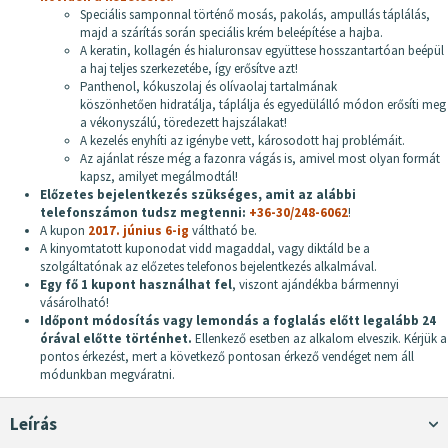
Speciális samponnal történő mosás, pakolás, ampullás táplálás,
majd a szárítás során speciális krém beleépítése a hajba.
A keratin, kollagén és hialuronsav együttese hosszantartóan beépül
a haj teljes szerkezetébe, így erősítve azt!
Panthenol, kókuszolaj és olívaolaj tartalmának
köszönhetően hidratálja, táplálja és egyedülálló módon erősíti meg
a vékonyszálú, töredezett hajszálakat!
A kezelés enyhíti az igénybe vett, károsodott haj problémáit.
Az ajánlat része még a fazonra vágás is, amivel most olyan formát
kapsz, amilyet megálmodtál!
Előzetes bejelentkezés szükséges, amit az alábbi
telefonszámon tudsz megtenni:
+36-30/248-6062
!
A kupon
2017. június 6-ig
váltható be.
A kinyomtatott kuponodat vidd magaddal, vagy diktáld be a
szolgáltatónak az előzetes telefonos bejelentkezés alkalmával.
Egy fő 1 kupont használhat fel
, viszont ajándékba bármennyi
vásárolható!
Időpont módosítás vagy lemondás a foglalás előtt legalább 24
órával előtte történhet.
Ellenkező esetben az alkalom elveszik. Kérjük a
pontos érkezést, mert a következő pontosan érkező vendéget nem áll
módunkban megváratni.
Leírás