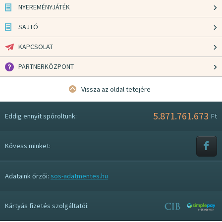
NYEREMÉNYJÁTÉK
SAJTÓ
KAPCSOLAT
PARTNERKÖZPONT
Vissza az oldal tetejére
5.871.761.673
Eddig ennyit spóroltunk:
Ft
Kövess minket:
Adataink őrzői:
sos-adatmentes.hu
Kártyás fizetés szolgáltatói: