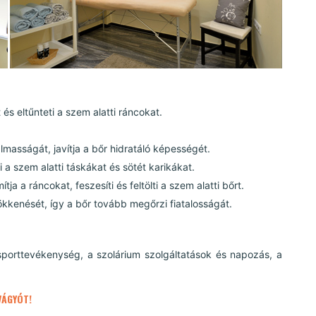
 és eltűnteti a szem alatti ráncokat.
almasságát, javítja a bőr hidratáló képességét.
i a szem alatti táskákat és sötét karikákat.
a a ráncokat, feszesíti és feltölti a szem alatti bőrt.
sökkenését, így a bőr tovább megőrzi fiatalosságát.
porttevékenység, a szolárium szolgáltatások és napozás, a
VÁGYÓT!