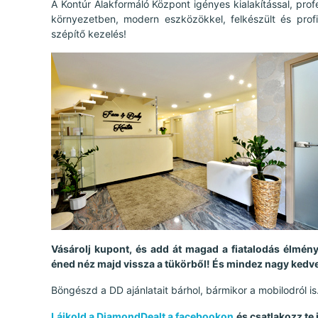
A Kontúr Alakformáló Központ igényes kialakítással, pro
környezetben, modern eszközökkel, felkészült és prof
szépítő kezelés!
Vásárolj kupont, és add át magad a fiatalodás élmén
éned néz majd vissza a tükörből! És mindez nagy kedv
Böngészd a DD ajánlatait bárhol, bármikor a mobilodról is
Lájkold a DiamondDealt a facebookon
és csatlakozz te