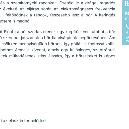
H
, és a szemkörnyéki ráncokat. Cseréld le a drága, ragadós
sz éveket! Az eljárás során az elektromágneses frekvencia
K
ul, feltöltődnek a ráncok, feszesebb lesz a bőr. A keringés
m
agcsere is megnő.
i. Előbbi a bőr szerkezetének egyik építőeleme, utóbbi a bőr
4
tő szerepet játszanak a bőr fiatalságának megőrzésében. Ám
en csökken mennyiségük a bőrben, így pótlásuk fontossá válik.
ilanthes Acmella kivonat, amely egy különleges, szubtrópusi
jtek működésének stimulálására, így a bőrsejteket is képes
i az elasztin termelődést