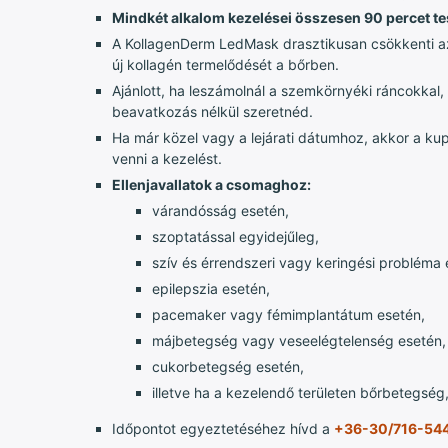
Mindkét alkalom kezelései összesen 90 percet te
A KollagenDerm LedMask drasztikusan csökkenti az öre
új kollagén termelődését a bőrben.
Ajánlott, ha leszámolnál a szemkörnyéki ráncokkal,
beavatkozás nélkül szeretnéd.
Ha már közel vagy a lejárati dátumhoz, akkor a kup
venni a kezelést.
Ellenjavallatok a csomaghoz:
várandósság esetén,
szoptatással egyidejűleg,
szív és érrendszeri vagy keringési probléma
epilepszia esetén,
pacemaker vagy fémimplantátum esetén,
májbetegség vagy veseelégtelenség esetén,
cukorbetegség esetén,
illetve ha a kezelendő területen bőrbetegség
Időpontot egyeztetéséhez hívd a
+36-30/716-54