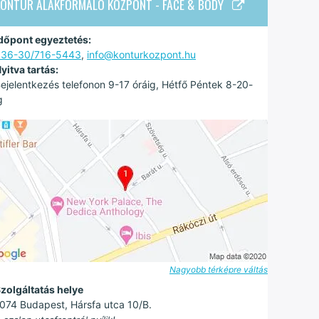
KONTÚR ALAKFORMÁLÓ KÖZPONT - FACE & BODY
dőpont egyeztetés:
+36-30/716-5443
,
info@konturkozpont.hu
yitva tartás:
ejelentkezés telefonon 9-17 óráig, Hétfő Péntek 8-20-
g
Nagyobb térképre váltás
zolgáltatás helye
074 Budapest, Hársfa utca 10/B.