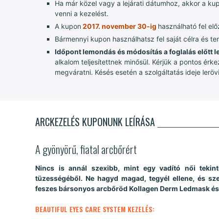
Ha már közel vagy a lejárati dátumhoz, akkor a ku
venni a kezelést.
A kupon
2017. november 30-ig
használható fel el
Bármennyi kupon használhatsz fel saját célra és t
Időpont lemondás és módosítás a foglalás előtt l
alkalom teljesítettnek minősül. Kérjük a pontos é
megváratni. Késés esetén a szolgáltatás ideje lerö
ARCKEZELÉS KUPONUNK LEÍRÁSA
A gyönyörű, fiatal arcbőrért
Nincs is annál szexibb, mint egy vadító női tekint
tüzességéből. Ne hagyd magad, tegyél ellene, és sze
feszes bársonyos arcbőröd Kollagen Derm Ledmask és 
BEAUTIFUL EYES CARE SYSTEM KEZELÉS
: