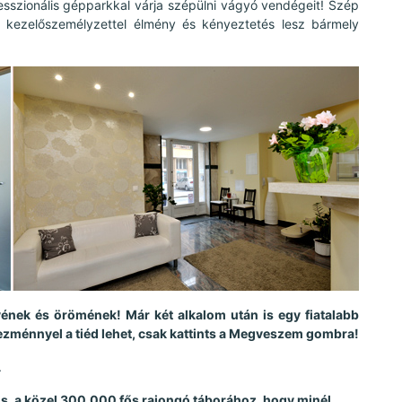
fesszionális gépparkkal várja szépülni vágyó vendégeit! Szép
i kezelőszemélyzettel élmény és kényeztetés lesz bármely
yének és örömének! Már két alkalom után is egy fiatalabb
ezménnyel a tiéd lehet, csak kattints a Megveszem gombra!
.
 is, a közel 300.000 fős rajongó táborához, hogy minél