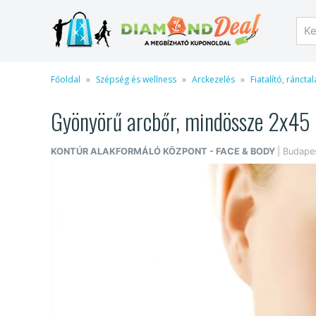
Főoldal
Szépség és wellness
Arckezelés
Fiatalító, ráncta
Gyönyörű arcbőr, mindössze 2x45 pe
KONTÚR ALAKFORMÁLÓ KÖZPONT - FACE & BODY
| Budapes