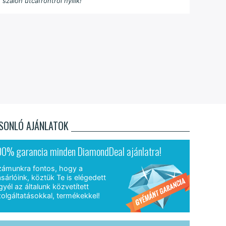
 szalon utcafrontról nyílik!
SONLÓ AJÁNLATOK
00% garancia minden DiamondDeal ajánlatra!
zámunkra fontos, hogy a
sárlóink, köztük Te is elégedett
gyél az általunk közvetített
olgáltatásokkal, termékekkel!