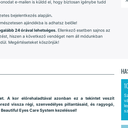
A
ponodat e-mailen is küldd el, hogy biztosan igénybe tudd
őzetes bejelentkezés alapján
.
ermészetesen ajándékba is adhatsz belőle!
egalább 24 órával lehetséges.
Ellenkező esetben sajnos az
rkezést, hiszen a következő vendéget nem áll módunkban
vidül. Megértéseteket köszönjük!
HA
1
S
et. A kor előrehaladtával azonban ez a tekintet veszít
vá
rezd vissza régi, szenvedélyes pillantásaid, és ragyogó,
le
Beautiful Eyes Care System kezeléssel!
sz