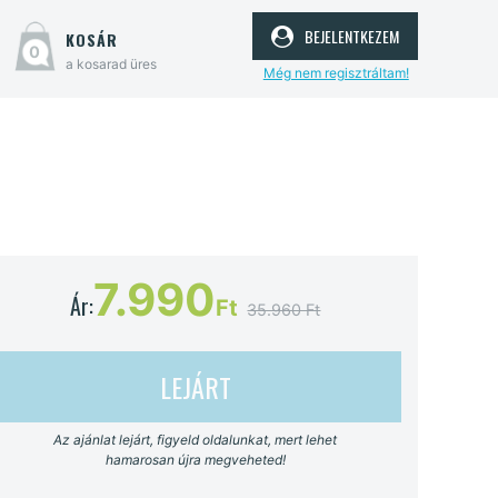
bejelentkezem
kosár
0
a kosarad üres
Még nem regisztráltam!
7.990
Ár:
Ft
35.960 Ft
LEJÁRT
Az ajánlat lejárt, figyeld oldalunkat, mert lehet
hamarosan újra megveheted!