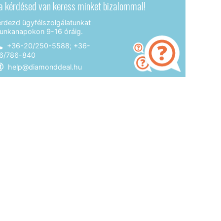
a kérdésed van keress minket bizalommal!
érdezd ügyfélszolgálatunkat
unkanapokon 9-16 óráig.
+36-20/250-5588; +36-
6/786-840
help@diamonddeal.hu