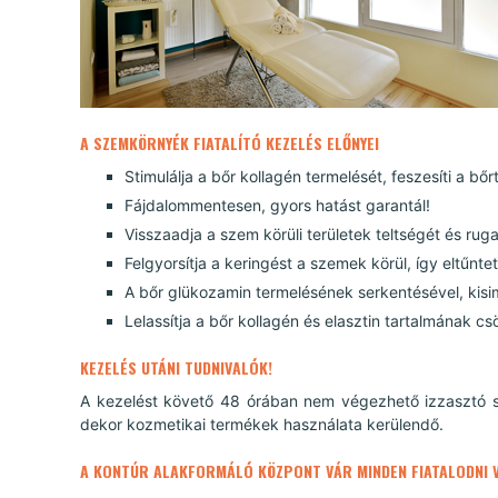
A SZEMKÖRNYÉK FIATALÍTÓ KEZELÉS ELŐNYEI
Stimulálja a bőr kollagén termelését, feszesíti a bőrt
Fájdalommentesen, gyors hatást garantál!
Visszaadja a szem körüli területek teltségét és rug
Felgyorsítja a keringést a szemek körül, így eltűntet
A bőr glükozamin termelésének serkentésével, kisimítj
Lelassítja a bőr kollagén és elasztin tartalmának c
KEZELÉS UTÁNI TUDNIVALÓK!
A kezelést követő 48 órában nem végezhető izzasztó s
dekor kozmetikai termékek használata kerülendő.
A KONTÚR ALAKFORMÁLÓ KÖZPONT VÁR MINDEN FIATALODNI 