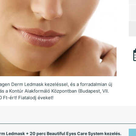
llagen Derm Ledmask kezeléssel, és a forradalmian új
ás a Kontúr Alakformáló Központban (Budapest, VII.
 Ft-ért! Fiatalodj éveket!
erm Ledmask + 20 perc Beautiful Eyes Care System kezelés.