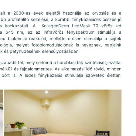
gait a 2000-es évek elejétől használja az orvoslás és a
bb arcfiatalító kezelése, a korábbi fénykezelések összes jó
t és kockázatait. A KollagenDerm LedMask 70 vörös led
sza 645 nm, ez az infravörös fényspektrum stimulálja a
 biokémiai reakcióit, mellette erősen stimulálja a sejtek
ológia, melyet fotobiomodulációnak is neveznek, napjaink
k és petyhüdésének ellensúlyozásában.
badít fel, mely serkenti a fibroblaszták szintézisét, ezáltal
nélküli és fájdalommentes. Az alkalmazási idő rövid, minden
bőrt is. A ledes fénykezelés stimulálja szövetek élettani