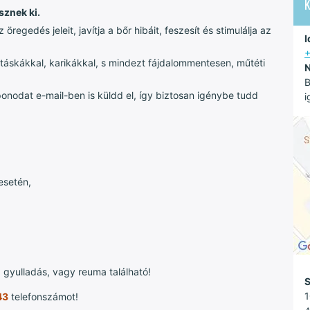
sznek ki.
gedés jeleit, javítja a bőr hibáit, feszesít és stimulálja az
I
 táskákkal, karikákkal, s mindezt fájdalommentesen, műtéti
N
B
onodat e-mail-ben is küldd el, így biztosan igénybe tudd
i
 esetén,
, gyulladás, vagy reuma található!
S
1
43
telefonszámot!