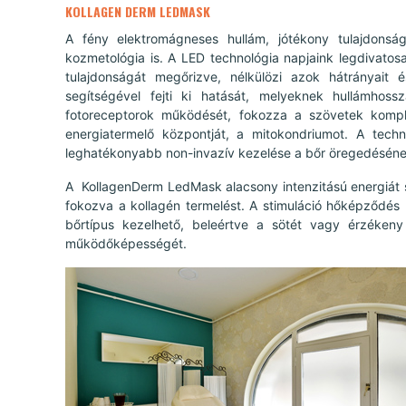
KOLLAGEN DERM LEDMASK
A fény elektromágneses hullám, jótékony tulajdonsá
kozmetológia is. A LED technológia napjaink legdivatosa
tulajdonságát megőrizve, nélkülözi azok hátrányai
segítségével fejti ki hatását, melyeknek hullámhos
fotoreceptorok működését, fokozza a szövetek komplex
energiatermelő központját, a mitokondriumot. A techn
leghatékonyabb non-invazív kezelése a bőr öregedéséne
A KollagenDerm LedMask alacsony intenzitású energiát sza
fokozva a kollagén termelést. A stimuláció hőképződés 
bőrtípus kezelhető, beleértve a sötét vagy érzékeny 
működőképességét.