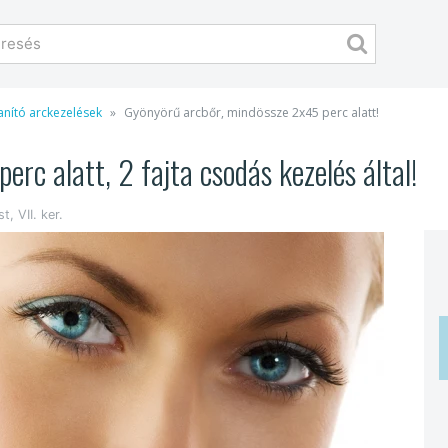
lanító arckezelések
Gyönyörű arcbőr, mindössze 2x45 perc alatt!
rc alatt, 2 fajta csodás kezelés által!
t, VII. ker.