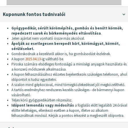
Kuponunk fontos tudnivalói
Gyógypedikűr, sérült körömépítés, gombás és benőtt körmök,
repedezett sarok és bőrkeményedés eltávolítása
.
Jelen ajánlat nem vonható össze más akcióval.
Ápolják az esetlegesen berepedt bőrt, körömágyat, körmöt,
sérüléseket.
Gondoskodnak a kezelésről akkor is, ha gombásodást észlelnek.
A kupon
2015.04.13-
ig váltható be.
Piroska számára elsődleges fontosságú a minőségi anyagok használata és
a korszerű módszerek alkalmazása.
A kupon felhasználásához előzetes bejelentkezés szükséges telefonon, ahol
időpontot is tudsz egyeztetni.
A szalon mind gépkocsival, mind tömegközlekedéssel jól megközelíthető.
A tartós eredményhez rendszeres kezelés szükséges - de bármennyi kupon
vásárolható.
Teljes körű gyógypedikűrben részesülsz.
Időpont lemondás vagy módosítás
a foglalás előtt legalább 24 órával
előtte lehetséges, ellenkező esetben a kupon, illetve az alkalom
felhasználtnak minősül. Kérjük a pontos érkezést a megbeszélt időpontra.