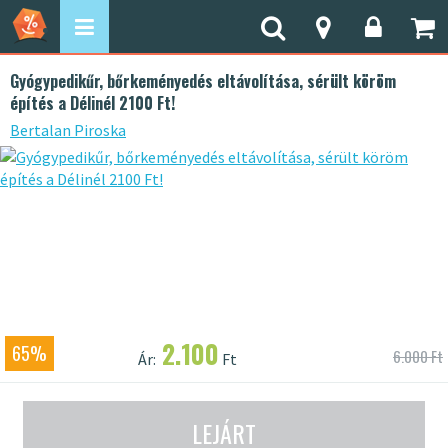
Gyógypedikűr, bőrkeményedés eltávolítása, sérült köröm
építés a Délinél 2100 Ft!
Bertalan Piroska
2.100
65%
6.000 Ft
Ár:
Ft
LEJÁRT