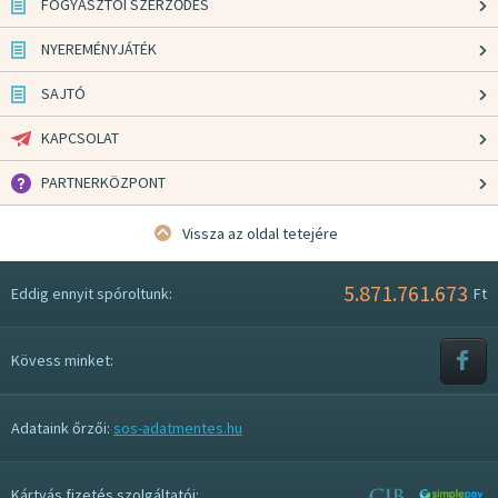
FOGYASZTÓI SZERZŐDÉS
NYEREMÉNYJÁTÉK
SAJTÓ
KAPCSOLAT
PARTNERKÖZPONT
Vissza az oldal tetejére
5.871.761.673
Eddig ennyit spóroltunk:
Ft
Kövess minket:
Adataink őrzői:
sos-adatmentes.hu
Kártyás fizetés szolgáltatói: