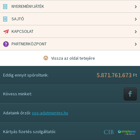
NYEREMÉNYJÁTÉK
SAJTÓ
KAPCSOLAT
PARTNERKÖZPONT
Vissza az oldal tetejére
5.871.761.673
Eddig ennyit spóroltunk:
Ft
Kövess minket:
Adataink őrzői:
sos-adatmentes.hu
Kártyás fizetés szolgáltatói: