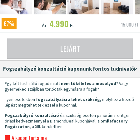
4.990
67%
15.000 Ft
Ár:
Ft
LEJÁRT
fogszabályzó konzultáció kuponunk fontos tudnivalói
Egy-két furán álló fogad miatt
nem tökéletes a mosolyod
? Vagy
gyermeked szájában torlódtak egymásra a fogak?
Ilyen esetekben
fogszabályzásra lehet szükség
, melyhez a kezdő
lépést megtehetitek ezzel a kuponnal.
Fogszabályzó konzultáció
és szükség esetén panorámaröntgen
óriási kedvezménnyel a DiamondDeal kuponjával, a
Smilefactory
Fogászaton
, a XIII. kerületben.
A kupon tartalma