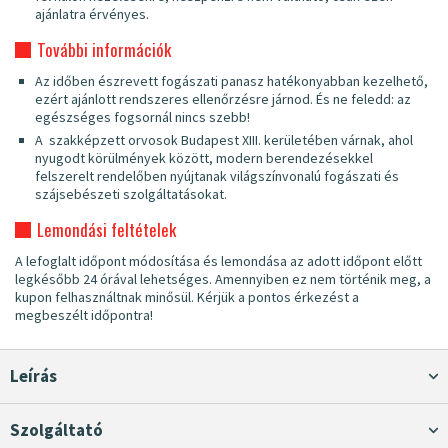
ajánlatra érvényes.
További információk
Az időben észrevett fogászati panasz hatékonyabban kezelhető,
ezért ajánlott rendszeres ellenőrzésre járnod. És ne feledd: az
egészséges fogsornál nincs szebb!
A szakképzett orvosok Budapest XIII. kerületében várnak, ahol
nyugodt körülmények között, modern berendezésekkel
felszerelt rendelőben nyújtanak világszínvonalú fogászati és
szájsebészeti szolgáltatásokat.
Lemondási feltételek
A lefoglalt időpont módosítása és lemondása az adott időpont előtt
legkésőbb 24 órával lehetséges. Amennyiben ez nem történik meg, a
kupon felhasználtnak minősül. Kérjük a pontos érkezést a
megbeszélt időpontra!
Leírás
Szolgáltató