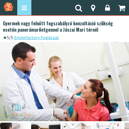
Gyermek vagy felnőtt fogszabályzó konzultáció szükség
esetén panorámaröntgennel a Jászai Mari térnél
★
5/5
Smilefactory Fogászat