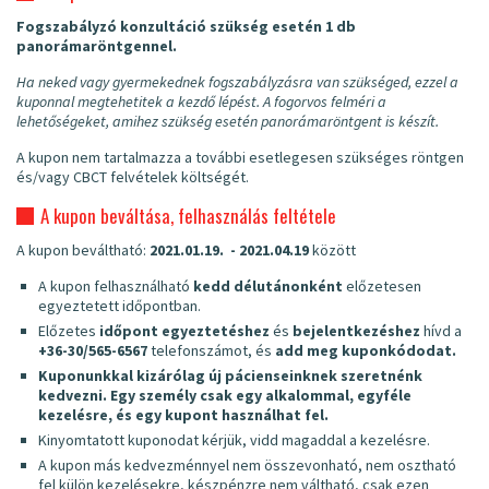
Fogszabályzó konzultáció szükség esetén 1 db
panorámaröntgennel.
Ha neked vagy gyermekednek fogszabályzásra van szükséged, ezzel a
kuponnal megtehetitek a kezdő lépést. A fogorvos felméri a
lehetőségeket, amihez szükség esetén panorámaröntgent is készít.
A kupon nem tartalmazza a további esetlegesen szükséges röntgen
és/vagy CBCT felvételek költségét.
A kupon beváltása, felhasználás feltétele
A kupon beváltható:
2021.01.19. - 2021.04.19
között
A kupon felhasználható
kedd
délutánonként
előzetesen
egyeztetett időpontban.
Előzetes
időpont egyeztetéshez
és
bejelentkezéshez
hívd a
+36-30/565-6567
telefonszámot, és
add meg kuponkódodat.
Kuponunkkal kizárólag új pácienseinknek szeretnénk
kedvezni. Egy személy csak egy alkalommal, egyféle
kezelésre, és egy kupont használhat fel.
Kinyomtatott kuponodat kérjük, vidd magaddal a kezelésre.
A kupon más kedvezménnyel nem összevonható, nem osztható
fel külön kezelésekre, készpénzre nem váltható, csak ezen