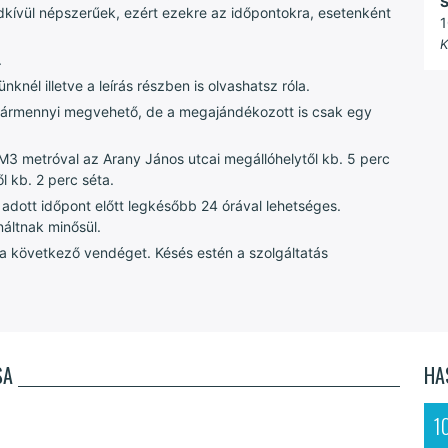
S
ndkívül népszerűek, ezért ezekre az időpontokra, esetenként
1
K
.
nknél illetve a leírás részben is olvashatsz róla.
 bármennyi megvehető, de a megajándékozott is csak egy
 metróval az Arany János utcai megállóhelytől kb. 5 perc
l kb. 2 perc séta.
adott időpont előtt legkésőbb 24 órával lehetséges.
áltnak minősül.
 a következő vendéget. Késés estén a szolgáltatás
SA
HA
1