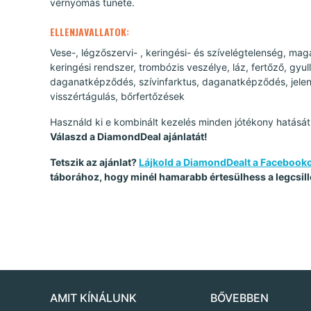
vérnyomás tünete.
ELLENJAVALLATOK:
Vese-, légzőszervi- , keringési- és szívelégtelenség, mag
keringési rendszer, trombózis veszélye, láz, fertőző, gyul
daganatképződés, szívinfarktus, daganatképződés, jelent
visszértágulás, bőrfertőzések
Használd ki e kombinált kezelés minden jótékony hatását
Válaszd a DiamondDeal ajánlatát!
Tetszik az ajánlat?
Lájkold a DiamondDealt a Facebook
táborához, hogy minél hamarabb értesülhess a legcsill
AMIT KÍNÁLUNK
BŐVEBBEN