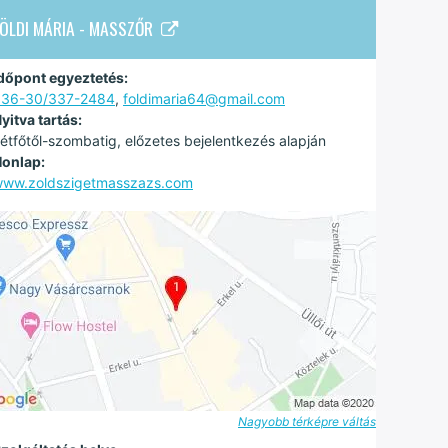
FÖLDI MÁRIA - MASSZŐR
dőpont egyeztetés:
+36-30/337-2484
,
foldimaria64@gmail.com
yitva tartás:
étfőtől-szombatig, előzetes bejelentkezés alapján
onlap:
ww.zoldszigetmasszazs.com
Nagyobb térképre váltás