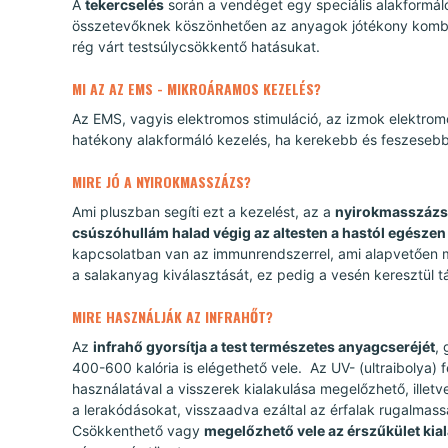
A
tekercselés
során a vendéget egy speciális alakformáló
összetevőknek köszönhetően az anyagok jótékony kombiná
rég várt testsúlycsökkentő hatásukat.
MI AZ AZ EMS - MIKROÁRAMOS KEZELÉS?
Az EMS, vagyis elektromos stimuláció, az izmok elektrom
hatékony alakformáló kezelés, ha kerekebb és feszesebb 
MIRE JÓ A NYIROKMASSZÁZS?
Ami pluszban segíti ezt a kezelést, az a
nyirokmasszázs.
csúszóhullám halad végig az altesten a hastól egészen 
kapcsolatban van az immunrendszerrel, ami alapvetően 
a salakanyag kiválasztását, ez pedig a vesén keresztül tá
MIRE HASZNÁLJÁK AZ INFRAHŐT?
Az
infrahő gyorsítja a test természetes anyagcseréjét
, 
400-600 kalória is elégethető vele. Az UV- (ultraibolya) 
használatával a visszerek kialakulása megelőzhető, illet
a lerakódásokat, visszaadva ezáltal az érfalak rugalmassá
Csökkenthető vagy
megelőzhető vele az érszűkület kia