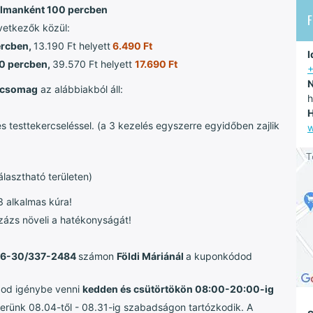
almanként 100 percben
vetkezők közül:
ercben,
13.190 Ft helyett
6.490 Ft
I
00 percben,
39.570 Ft helyett
17.690 Ft
N
csomag
az alábbiakból áll:
h
H
s testtekercseléssel. (a 3 kezelés egyszerre egyidőben zajlik
w
lasztható területen)
3 alkalmas kúra!
zázs növeli a hatékonyságát!
6-30/337-2484
számon
Földi Máriánál
a kuponkódod
od igénybe venni
kedden és csütörtökön 08:00-20:00-ig
erünk 08.04-től - 08.31-ig szabadságon tartózkodik. A