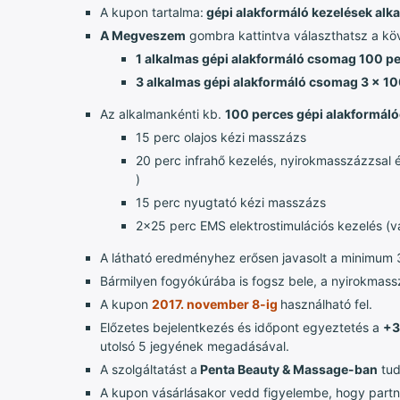
A kupon tartalma:
gépi alakformáló kezelések alk
A Megveszem
gombra kattintva választhatsz a kö
1 alkalmas gépi alakformáló csomag 100 p
3 alkalmas gépi alakformáló csomag 3 x 1
Az alkalmankénti kb.
100 perces gépi alakformáló
15 perc olajos kézi masszázs
20 perc infrahő kezelés, nyirokmasszázzsal é
)
15 perc nyugtató kézi masszázs
2×25 perc EMS elektrostimulációs kezelés (vá
A látható eredményhez erősen javasolt a minimum 
Bármilyen fogyókúrába is fogsz bele, a nyirokmass
A kupon
2017. november 8-ig
használható fel.
Előzetes bejelentkezés és időpont egyeztetés a
+3
utolsó 5 jegyének megadásával.
A szolgáltatást a
Penta Beauty & Massage-ban
tud
A kupon vásárlásakor vedd figyelembe, hogy partn