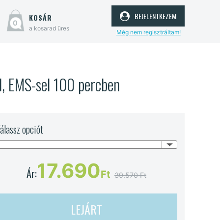
bejelentkezem
kosár
0
a kosarad üres
Még nem regisztráltam!
el, EMS-sel 100 percben
álassz opciót
17.690
Ár:
Ft
39.570 Ft
LEJÁRT