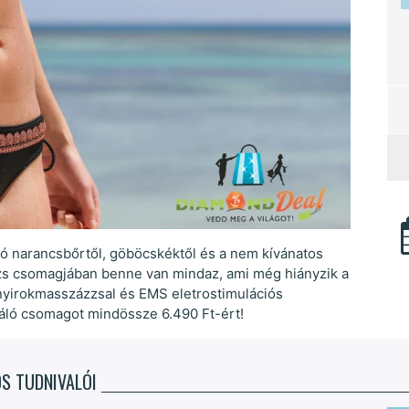
 narancsbőrtől, göböcskéktől és a nem kívánatos
ázs csomagjában benne van mindaz, ami még hiányzik a
 nyirokmasszázzsal és EMS eletrostimulációs
máló csomagot mindössze 6.490 Ft-ért!
S TUDNIVALÓI