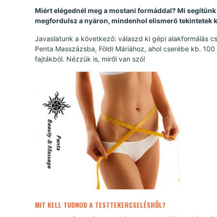
Miért elégednél meg a mostani formáddal? Mi segítünk 
megfordulsz a nyáron, mindenhol elismerő tekintetek 
Javaslatunk a következő: válaszd ki gépi alakformálás c
Penta Masszázsba, Földi Máriához, ahol cserébe kb. 100
fajtákból. Nézzük is, miről van szó!
MIT KELL TUDNOD A TESTTEKERCSELÉSRŐL?