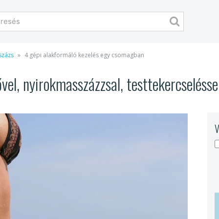
százs
4 gépi alakformáló kezelés egy csomagban
vel, nyirokmasszázzsal, testtekercseléss
V