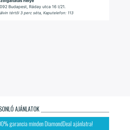
zolgáltatás helye
092 Budapest, Ráday utca 16 I/21.
álvin tértől 3 perc séta, Kaputelefon: 113
SONLÓ AJÁNLATOK
00% garancia minden DiamondDeal ajánlatra!