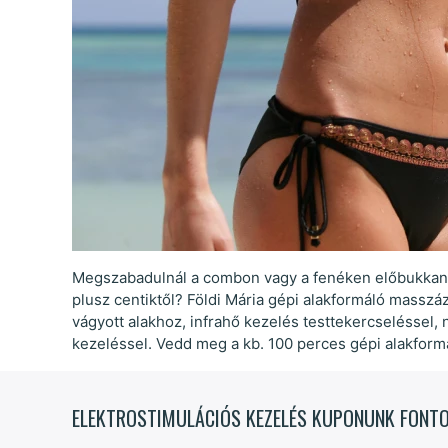
Megszabadulnál a combon vagy a fenéken előbukkanó
plusz centiktől? Földi Mária gépi alakformáló massz
vágyott alakhoz, infrahő kezelés testtekercseléssel,
kezeléssel. Vedd meg a kb. 100 perces gépi alakfor
ELEKTROSTIMULÁCIÓS KEZELÉS KUPONUNK FONTO