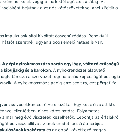
 krémmel kenik végig a mellektől egészen a lábig. Az
cióként bejutnak a zsír és kötőszövetekbe, ahol kifejtik a
os impulzusok által kiváltott összehúzódása. Rendkívül
hátsót szeretnél, ugyanis popsiemelő hatása is van.
 A gépi nyirokmasszázs során egy lágy, változó erősségű
a lábujjakig és a karokon.
A nyirokrendszer alapvető
meghatározza a szervezet regenerációs képességét és segíti
vozik. A nyirokmasszázs pedig erre segít rá, ezt pörgeti fel!
gyors súlycsökkentést érve el ezáltal. Egy kezelés alatt kb.
fénnyel ellentétben, nincs káros hatása. Folyamatos
ve a már meglévő visszerek kezelhetők. Lebontja az érfalakról
gát és visszaállítva az erek eredeti belső átmérőjét.
lakulásának kockázata
és az ebből következő magas