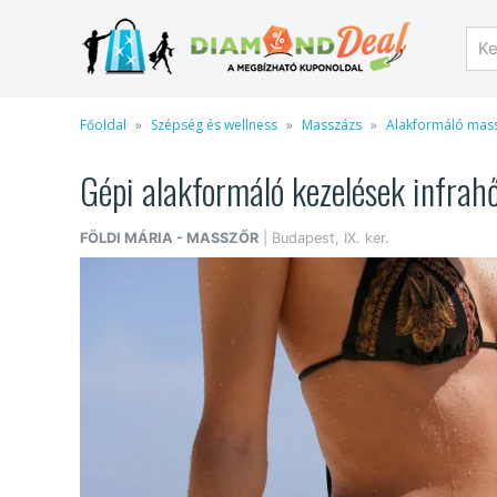
Főoldal
Szépség és wellness
Masszázs
Alakformáló mas
Gépi alakformáló kezelések infrahő
FÖLDI MÁRIA - MASSZŐR
| Budapest, IX. ker.