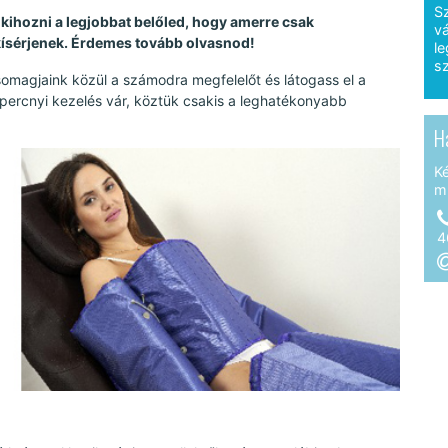
S
kihozni a legjobbat belőled, hogy amerre csak
vá
kísérjenek. Érdemes tovább olvasnod!
le
sz
somagjaink közül a számodra megfelelőt és látogass el a
percnyi kezelés vár, köztük csakis a leghatékonyabb
H
K
m
4