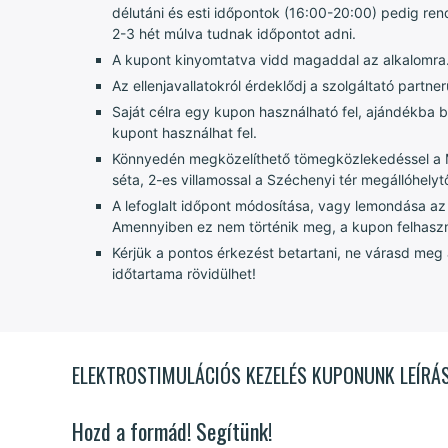
délutáni és esti időpontok (16:00-20:00) pedig re
2-3 hét múlva tudnak időpontot adni.
A kupont kinyomtatva vidd magaddal az alkalomra
Az ellenjavallatokról érdeklődj a szolgáltató partnerü
Saját célra egy kupon használható fel, ajándékba
kupont használhat fel.
Könnyedén megközelíthető tömegközlekedéssel a M3
séta, 2-es villamossal a Széchenyi tér megállóhelytő
A lefoglalt időpont módosítása, vagy lemondása az 
Amennyiben ez nem történik meg, a kupon felhaszn
Kérjük a pontos érkezést betartani, ne várasd meg
időtartama rövidülhet!
ELEKTROSTIMULÁCIÓS KEZELÉS KUPONUNK LEÍRÁ
Hozd a formád! Segítünk!