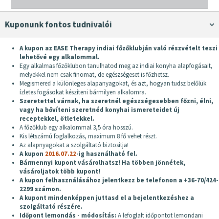
Kuponunk fontos tudnivalói
A kupon az EASE Therapy indiai főzőklubján való részvételt teszi
lehetővé egy alkalommal.
Egy alkalmas főzőklubon tanulhatod meg az indiai konyha alapfogásait,
melyekkel nem csak finomat, de egészségeset is főzhetsz.
Megismered a különleges alapanyagokat, és azt, hogyan tudsz belőlük
ízletes fogásokat készíteni bármilyen alkalomra.
Szeretettel várnak, ha szeretnél egészségesebben főzni, élni,
vagy ha bővíteni szeretnéd konyhai ismereteidet új
receptekkel, ötletekkel.
A főzőklub egy alkalommal 3,5 óra hosszú.
Kis létszámú foglalkozás, maximum 8 fő vehet részt.
Az alapnyagokat a szolgáltató biztosítja!
A kupon
2016.07.22
-ig használható fel.
Bármennyi kupont vásárolhatsz! Ha többen jönnétek,
vásároljatok több kupont!
A kupon felhasználásához jelentkezz be telefonon a +36-70/424-
2299 számon.
A kupont mindenképpen juttasd el a bejelentkezéshez a
szolgáltató részére.
Időpont lemondás - módosítás:
A lefoglalt időpontot lemondani