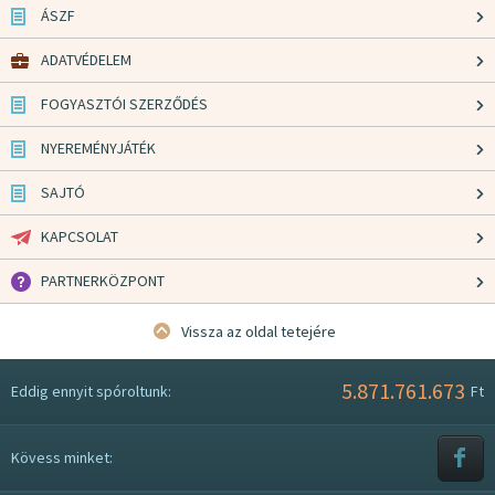
ÁSZF
ADATVÉDELEM
FOGYASZTÓI SZERZŐDÉS
NYEREMÉNYJÁTÉK
SAJTÓ
KAPCSOLAT
PARTNERKÖZPONT
Vissza az oldal tetejére
5.871.761.673
Eddig ennyit spóroltunk:
Ft
Kövess minket: