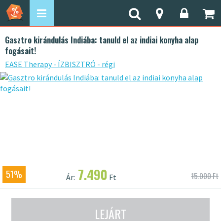
Gasztro kirándulás Indiába: tanuld el az indiai konyha alap
fogásait!
EASE Therapy - ÍZBISZTRÓ - régi
7.490
51%
15.000 Ft
Ár:
Ft
LEJÁRT