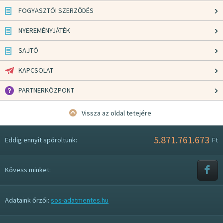
FOGYASZTÓI SZERZŐDÉS
NYEREMÉNYJÁTÉK
SAJTÓ
KAPCSOLAT
PARTNERKÖZPONT
Vissza az oldal tetejére
5.871.761.673
Eddig ennyit spóroltunk:
Ft
Kövess minket:
Adataink őrzői:
sos-adatmentes.hu