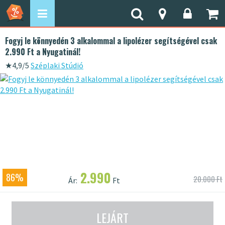
Fogyj le könnyedén 3 alkalommal a lipolézer segítségével csak
2.990 Ft a Nyugatinál!
★
4,9/5
Széplaki Stúdió
2.990
86%
20.000 Ft
Ár:
Ft
LEJÁRT