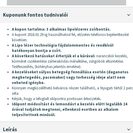
Kuponunk fontos tudnivalói
A kupon tartalma: 3 alkalmas lipolézeres zsírbontás.
A kupont 2016.01.29-ig használhatod fel, előzetes telefonos bejelentkezést
követően.
A Lipo lézer technológia fájdalommentes és rendkívül
hatékonyan bontja a zsírt.
A következő hatásokat érhetjük el a kúrával:
narancsbőr kezelés,
körméret csökkentése zsírlerakódás mérséklése, zsírgöbök eltüntetése.
Testfeszesítés, (kötényhas jelentős emelése).
A kezeléseket súlyos betegség fennállása esetén (daganatos
megbetegedés, pacemaker) vagy terhesség ideje alatt nem
veheted igénybe.
Könnyen megközelíthető belvárosi részen található, a Nyugati tértől 2 perc
séta.
Kérjük, hogy a lefoglalt időpontra pontosan érkezzetek
.
Időpont módosítást és lemondást a kezelés előtt legalább 24
órával tudjátok megtenni, ellenkező esetben az alkalom
teljesítettnek minősül.
Leírás