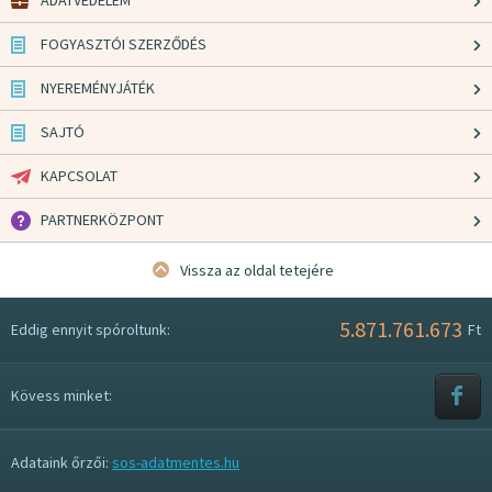
ADATVÉDELEM
FOGYASZTÓI SZERZŐDÉS
NYEREMÉNYJÁTÉK
SAJTÓ
KAPCSOLAT
PARTNERKÖZPONT
Vissza az oldal tetejére
5.871.761.673
Eddig ennyit spóroltunk:
Ft
Kövess minket:
Adataink őrzői:
sos-adatmentes.hu