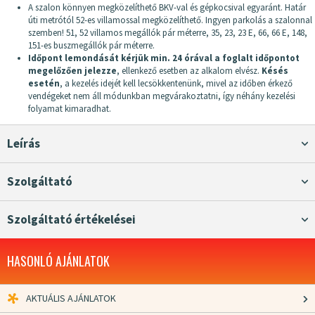
A szalon könnyen megközelíthető BKV-val és gépkocsival egyaránt. Határ
úti metrótól 52-es villamossal megközelíthető. Ingyen parkolás a szalonnal
szemben! 51, 52 villamos megállók pár méterre, 35, 23, 23 E, 66, 66 E, 148,
151-es buszmegállók pár méterre.
Időpont lemondását kérjük min. 24 órával a foglalt időpontot
megelőzően jelezze
, ellenkező esetben az alkalom elvész.
Késés
esetén
, a kezelés idejét kell lecsökkentenünk, mivel az időben érkező
vendégeket nem áll módunkban megvárakoztatni, így néhány kezelési
folyamat kimaradhat.
Leírás
Szolgáltató
Szolgáltató értékelései
HASONLÓ AJÁNLATOK
AKTUÁLIS AJÁNLATOK