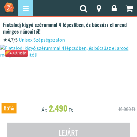
Fiatalodj kígyó szérummal 4 lépcsőben, és búcsúzz el arcod
mérges ráncaitól!
★
4,7/5
Unisex Szépségszalon
2.490
85%
16.000 Ft
Ár:
Ft
LEJÁRT