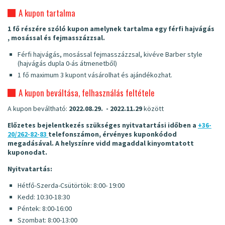
A kupon tartalma
1 fő részére szóló kupon amelynek tartalma egy férfi hajvágás
, mosással és fejmasszázzsal.
Férfi hajvágás, mosással fejmasszázzsal, kivéve Barber style
(hajvágás dupla 0-ás átmenetből)
1 fő maximum 3 kupont vásárolhat és ajándékozhat.
A kupon beváltása, felhasználás feltétele
A kupon beváltható:
2022.08.29. - 2022.11.29
között
Előzetes bejelentkezés szükséges nyitvatartási időben a
+36-
20/262-82-83
telefonszámon, érvényes kuponkódod
megadásával. A helyszínre vidd magaddal kinyomtatott
kuponodat.
Nyitvatartás:
Hétfő-Szerda-Csütörtök: 8:00- 19:00
Kedd: 10:30-18:30
Péntek: 8:00-16:00
Szombat: 8:00-13:00