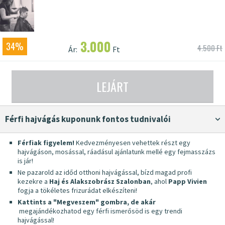
3.000
34%
4.500 Ft
Ár:
Ft
LEJÁRT
Férfi hajvágás kuponunk fontos tudnivalói
Férfiak figyelem!
Kedvezményesen vehettek részt egy
hajvágáson, mosással, ráadásul ajánlatunk mellé egy fejmasszázs
is jár!
Ne pazarold az időd otthoni hajvágással, bízd magad profi
kezekre a
Haj és Alakszobrász Szalonban
, ahol
Papp Vivien
fogja a tökéletes frizurádat elkészíteni!
Kattints a "Megveszem" gombra, de akár
megajándékozhatod egy férfi ismerősöd is egy trendi
hajvágással!