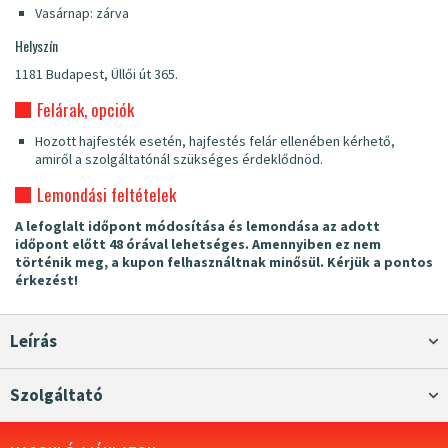
Vasárnap: zárva
Helyszín
1181 Budapest, Üllői út 365.
Felárak, opciók
Hozott hajfesték esetén, hajfestés felár ellenében kérhető,
amiről a szolgáltatónál szükséges érdeklődnöd.
Lemondási feltételek
A lefoglalt időpont módosítása és lemondása az adott
időpont előtt 48 órával lehetséges. Amennyiben ez nem
történik meg, a kupon felhasználtnak minősül. Kérjük a pontos
érkezést!
Leírás
Szolgáltató