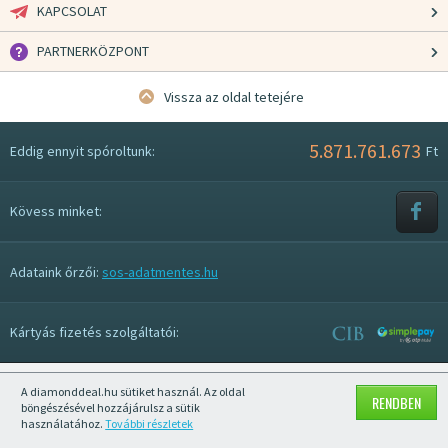
KAPCSOLAT
PARTNERKÖZPONT
Vissza az oldal tetejére
5.871.761.673
Eddig ennyit spóroltunk:
Ft
Kövess minket:
Adataink őrzői:
sos-adatmentes.hu
Kártyás fizetés szolgáltatói:
A diamonddeal.hu sütiket használ. Az oldal
Mobil nézet kikapcsolása
RENDBEN
böngészésével hozzájárulsz a sütik
használatához.
További részletek