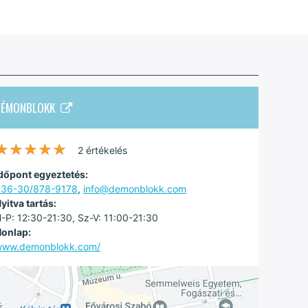
DÉMONBLOKK
★★★★★
★★★★★
2 értékelés
dőpont egyeztetés:
+36-30/878-9178
,
info@demonblokk.com
yitva tartás:
-P: 12:30-21:30, Sz-V: 11:00-21:30
onlap:
www.demonblokk.com/