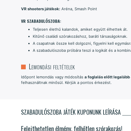
VR shooters játékok:
Aréna, Smash Point
VR SZABADULÓSZOBA:
Teljesen élethű kalandok, amiket együtt élhettek át.
Kitűnő családi szórakozáshoz, baráti társaságoknak.
A csapatnak össze kell dolgozni, figyelni kell egymásra.
A szabadulószoba próbára teszi a logikát és a kombin
Lemondási feltételek
Időpont lemondás vagy módosítás
a foglalás előtt legalább
felhasználtnak minősül. Kérjük a pontos érkezést.
SZABADULÓSZOBA JÁTÉK KUPONUNK LEÍRÁSA
Felejthetetlen élmény, felhőtlen szórakozás!