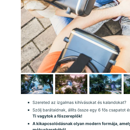
Szereted az izgalmas kihívásokat és kalandokat?
Szólj barátaidnak, állíts össze egy 6 fős csapatot 
Ti vagytok a főszereplők!
A kikapcsolódásnak olyan modern formája, amely
mókuskerekéből.