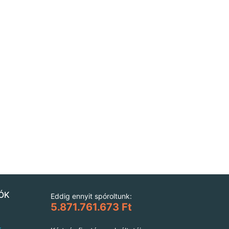
ÓK
Eddig ennyit spóroltunk:
5.871.761.673 Ft