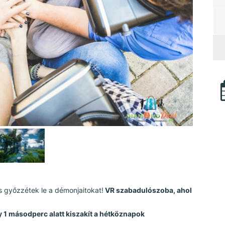
és győzzétek le a démonjaitokat!
VR szabadulószoba, ahol
 1 másodperc alatt kiszakít a hétköznapok