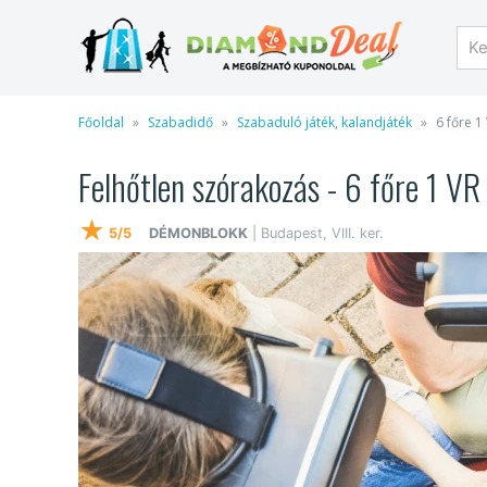
Főoldal
Szabadidő
Szabaduló játék, kalandjáték
6 főre 1
Felhőtlen szórakozás - 6 főre 1 VR
★
5/5
DÉMONBLOKK
| Budapest, VIII. ker.