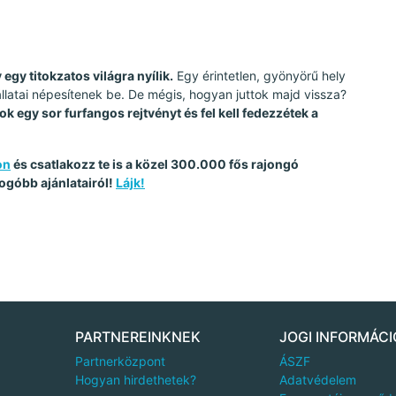
egy titokzatos világra nyílik.
Egy érintetlen, gyönyörű hely
 állatai népesítenek be. De mégis, hogyan juttok majd vissza?
k egy sor furfangos rejtvényt és fel kell fedezzétek a
on
és csatlakozz te is a közel 300.000 fős rajongó
ogóbb ajánlatairól!
Lájk!
PARTNEREINKNEK
JOGI INFORMÁCI
Partnerközpont
ÁSZF
Hogyan hirdethetek?
Adatvédelem