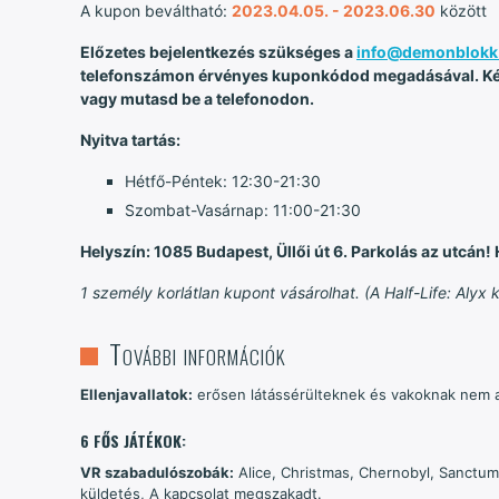
A kupon beváltható:
2023.04.05. - 2023.06.30
között
Előzetes bejelentkezés szükséges a
info@demonblokk
telefonszámon érvényes kuponkódod megadásával. Kér
vagy mutasd be a telefonodon.
Nyitva tartás:
Hétfő-Péntek: 12:30-21:30
Szombat-Vasárnap: 11:00-21:30
Helyszín: 1085 Budapest, Üllői út 6. Parkolás az utcán!
1 személy korlátlan kupont vásárolhat. (A Half-Life: Aly
További információk
Ellenjavallatok:
erősen látássérülteknek és vakoknak nem a
6 FŐS JÁTÉKOK:
VR szabadulószobák:
Alice, Christmas, Chernobyl, Sanctum
küldetés, A kapcsolat megszakadt.