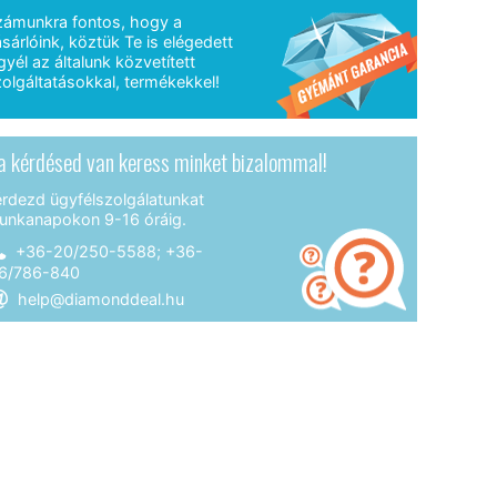
zámunkra fontos, hogy a
sárlóink, köztük Te is elégedett
gyél az általunk közvetített
olgáltatásokkal, termékekkel!
a kérdésed van keress minket bizalommal!
érdezd ügyfélszolgálatunkat
unkanapokon 9-16 óráig.
+36-20/250-5588; +36-
6/786-840
help@diamonddeal.hu