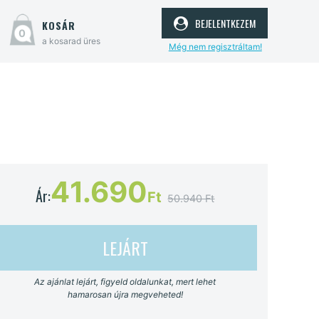
bejelentkezem
kosár
0
a kosarad üres
Még nem regisztráltam!
41.690
Ár:
Ft
50.940 Ft
LEJÁRT
Az ajánlat lejárt, figyeld oldalunkat, mert lehet
hamarosan újra megveheted!