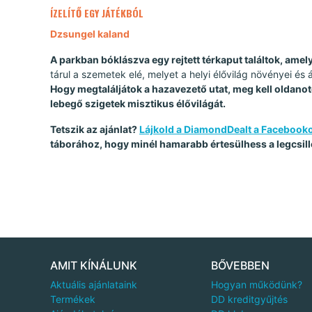
ÍZELÍTŐ EGY JÁTÉKBÓL
Dzsungel kaland
A parkban bóklászva egy rejtett térkaput találtok, amely 
tárul a szemetek elé, melyet a helyi élővilág növényei és
Hogy megtaláljátok a hazavezető utat, meg kell oldanoto
lebegő szigetek misztikus élővilágát.
Tetszik az ajánlat?
Lájkold a DiamondDealt a Facebook
táborához, hogy minél hamarabb értesülhess a legcsill
AMIT KÍNÁLUNK
BŐVEBBEN
Aktuális ajánlataink
Hogyan működünk?
Termékek
DD kreditgyűjtés