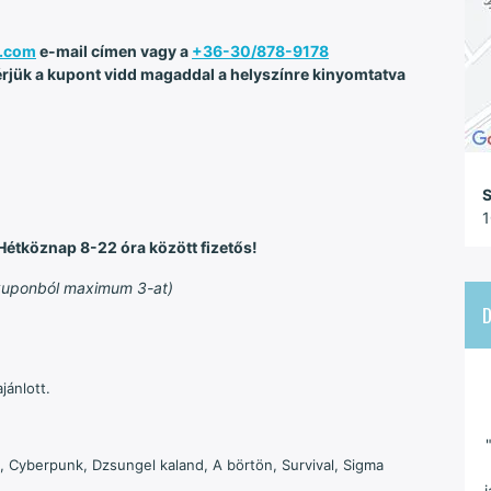
.com
e-mail címen vagy a
+36-30/878-9178
jük a kupont vidd magaddal a helyszínre kinyomtatva
S
1
 Hétköznap 8-22 óra között fizetős!
x kuponból maximum 3-at)
jánlott.
, Cyberpunk, Dzsungel kaland, A börtön, Survival, Sigma