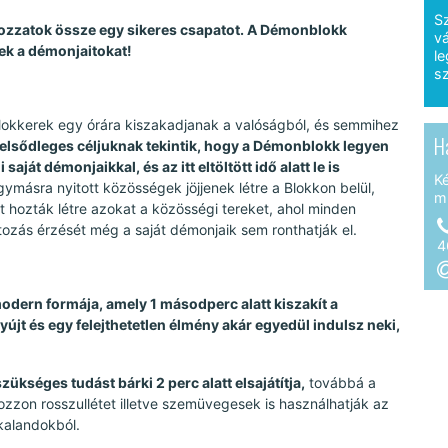
S
hozzatok össze egy sikeres csapatot. A Démonblokk
vá
tek a démonjaitokat!
le
sz
Blokkerek egy órára kiszakadjanak a valóságból, és semmihez
H
 elsődleges céljuknak tekintik, hogy a Démonblokk legyen
át démonjaikkal, és az itt eltöltött idő alatt le is
K
gymásra nyitott közösségek jöjjenek létre a Blokkon belül,
m
 hozták létre azokat a közösségi tereket, ahol minden
tozás érzését még a saját démonjaik sem ronthatják el.
4
dern formája, amely 1 másodperc alatt kiszakít a
jt és egy felejthetetlen élmény akár egyedül indulsz neki,
ükséges tudást bárki 2 perc alatt elsajátítja,
továbbá a
ozzon rosszullétet illetve szemüvegesek is használhatják az
kalandokból.