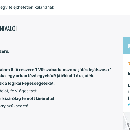
egy felejthetetlen kalandnak.
NIVALÓI
zére.
alom 6 fő részére 1 VR szabadulószoba játék lejátszása 1
I
al egy árban lévő egyéb VR játékkal 1 óra játék.
ek a logikai képességeteket.
N
ót, felvilágosítást.
H
H
kizárólag felnőtt kísérettel!
ány
szükséges!