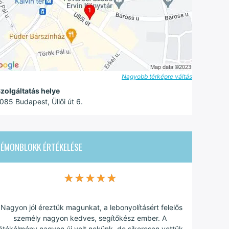
Nagyobb térképre váltás
zolgáltatás helye
085 Budapest, Üllői út 6.
DÉMONBLOKK
ÉRTÉKELÉSE
★★★★★
★★★★★
"Nagyon jól éreztük magunkat, a lebonyolításért felelős
személy nagyon kedves, segítőkész ember. A
játékélmény nagyon új volt nekünk, de sikeresen vettük