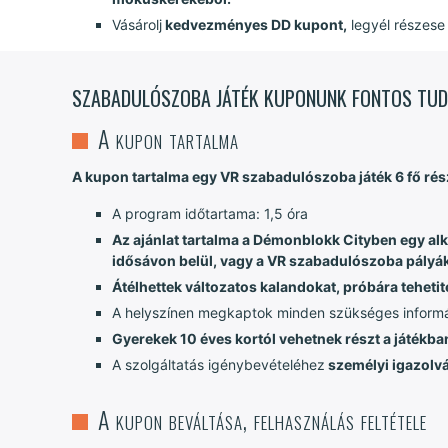
Vásárolj
kedvezményes DD kupont,
legyél részese 
SZABADULÓSZOBA JÁTÉK KUPONUNK FONTOS TUD
A kupon tartalma
A kupon tartalma egy VR szabadulószoba játék 6 fő rés
A program időtartama: 1,5 óra
Az ajánlat tartalma a Démonblokk Cityben egy alk
idősávon belül, vagy a VR szabadulószoba pályákk
Átélhettek változatos kalandokat, próbára tehetit
A helyszínen megkaptok minden szükséges informáci
Gyerekek 10 éves kortól vehetnek részt a játékban 
A szolgáltatás igénybevételéhez
személyi igazolv
A kupon beváltása, felhasználás feltétele