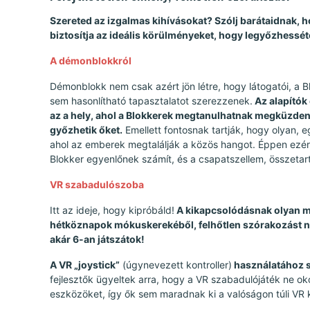
Szereted az izgalmas kihívásokat? Szólj barátaidnak, 
biztosítja az ideális körülményeket, hogy legyőzhessé
A démonblokkról
Démonblokk nem csak azért jön létre, hogy látogatói, a 
sem hasonlítható tapasztalatot szerezzenek.
Az alapítók
az a hely, ahol a Blokkerek megtanulhatnak megküzdeni saj
győzhetik őket.
Emellett fontosnak tartják, hogy olyan, e
ahol az emberek megtalálják a közös hangot. Éppen ezért
Blokker egyenlőnek számít, és a csapatszellem, összetar
VR szabadulószoba
Itt az ideje, hogy kipróbáld!
A kikapcsolódásnak olyan mo
hétköznapok mókuskerekéből, felhőtlen szórakozást nyú
akár 6-an játszátok!
A VR „joystick”
(úgynevezett kontroller)
használatához sz
fejlesztők ügyeltek arra, hogy a VR szabadulójáték ne ok
eszközöket, így ők sem maradnak ki a valóságon túli VR 