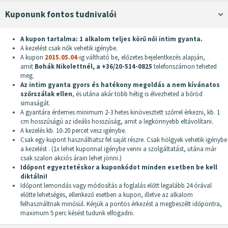
Kuponunk fontos tudnivalói
A kupon tartalma: 1 alkalom teljes körű női intim gyanta.
A kezelést csak nők vehetik igénybe.
A kupon
2015.05.04
-ig váltható be, előzetes bejelentkezés alapján,
amit
Bohák Nikolettnél, a +36/20-514-0825
telefonszámon teheted
meg.
Az intim gyanta gyors és hatékony megoldás a nem kívánatos
szőrszálak ellen
, és utána akár több hétig is élvezheted a bőröd
simaságát.
A gyantára érdemes minimum 2-3 hetes kinövesztett szőrrel érkezni, kb. 1
cm hosszúságú az ideális hosszúság, amit a legkönnyebb eltávolítani.
A kezelés kb. 10-20 percet vesz igénybe.
Csak egy kupont használhatsz fel saját részre. Csak hölgyek vehetik igénybe
a kezelést . (1x lehet kuponnal igénybe venni a szolgáltatást, utána már
csak szalon akciós árain lehet jönni.)
Időpont egyeztetéskor a kuponkódot minden esetben be kell
diktálni!
Időpont lemondás vagy módosítás a foglalás előtt legalább 24 órával
előtte lehetséges, ellenkező esetben a kupon, illetve az alkalom
felhasználtnak minősül. Kérjük a pontos érkezést a megbeszélt időpontra,
maximum 5 perc késést tudunk elfogadni.