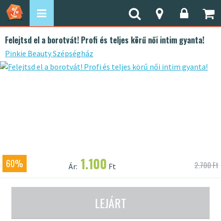
Felejtsd el a borotvát! Profi és teljes körű női intim gyanta!
Pinkie Beauty Szépségház
1.100
60%
2.700 Ft
Ár:
Ft
LEJÁRT