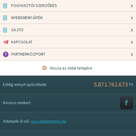
FOGYASZTÓI SZERZŐDÉS
NYEREMÉNYJÁTÉK
SAJTÓ
KAPCSOLAT
PARTNERKÖZPONT
Vissza az oldal tetejére
5.871.761.673
Eddig ennyit spóroltunk:
Ft
Kövess minket:
Adataink őrzői:
sos-adatmentes.hu