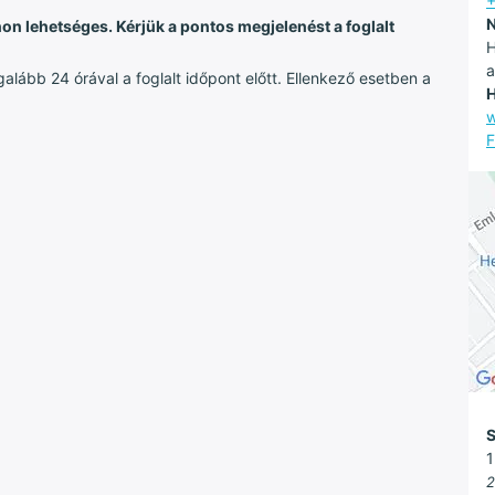
+
N
on lehetséges. Kérjük a pontos megjelenést a foglalt
H
a
lább 24 órával a foglalt időpont előtt. Ellenkező esetben a
H
w
F
S
1
2