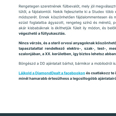
Rengetegen szeretnének fülbevalót, mely jól megválaszt
tűtől, a fájdalomtól. Nekik fejlesztette ki a Studex több
módszerét. Ennek köszönhetően fájdalommentesen és mi
ezüst foglalatba ágyazott, rengeteg színű és méretű, p
akár kisbabáknak is ékíthetjük füleit ily módon, és be
végezhető a füllyukasztás.
Nincs vérzés, és a steril orvosi anyagoknak köszönhető
tapasztalattal rendelkező elektro-, szak-, test-, m
szalonjában, a XX. kerületben, így biztos lehetsz abba
Böngészd a DD ajánlatait bárhol, bármikor a mobilodról is
Lájkold a DiamondDealt a facebookon
és csatlakozz te
minél hamarabb értesülhess a legcsillogóbb ajánlatairó