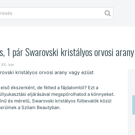
, 1 pár Swarovski kristályos orvosi arany
 XX. ker.
lső ékszerként, de félted a fájdalomtól? Ezt a
füllyukasztási eljárásával megspórolhatod a könnyeket.
zínű és méretű, Swarovski kristályos fülbevalók közül
kerülnek a Szilani Beautyban.