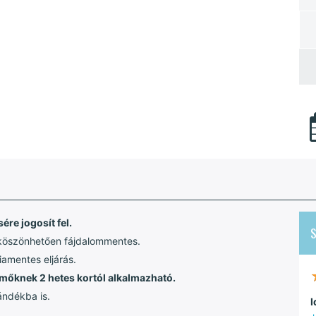
re jogosít fel.
 köszönhetően fájdalommentes.
iamentes eljárás.
semőknek 2 hetes kortól alkalmazható.
ándékba is.
I