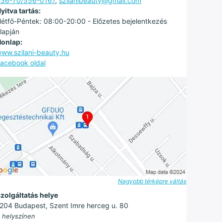
36-70/556-0167
,
szilanibeauty@gmail.com
yitva tartás:
étfő-Péntek: 08:00-20:00 - Előzetes bejelentkezés
lapján
onlap:
ww.szilani-beauty.hu
acebook oldal
Nagyobb térképre váltás
zolgáltatás helye
204 Budapest, Szent Imre herceg u. 80
 helyszínen