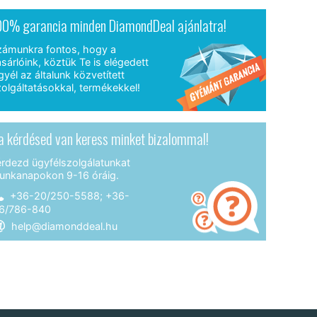
00% garancia minden DiamondDeal ajánlatra!
zámunkra fontos, hogy a
sárlóink, köztük Te is elégedett
gyél az általunk közvetített
olgáltatásokkal, termékekkel!
a kérdésed van keress minket bizalommal!
érdezd ügyfélszolgálatunkat
unkanapokon 9-16 óráig.
+36-20/250-5588; +36-
6/786-840
help@diamonddeal.hu