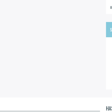
8
S
HA