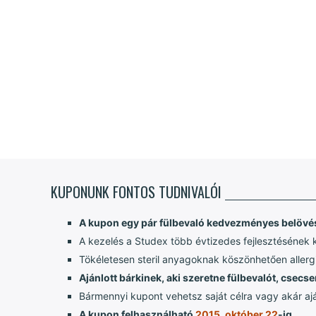
KUPONUNK FONTOS TUDNIVALÓI
A kupon egy pár fülbevaló kedvezményes belövésé
A kezelés a Studex több évtizedes fejlesztésének
Tökéletesen steril anyagoknak köszönhetően allerg
Ajánlott bárkinek, aki szeretne fülbevalót, csec
Bármennyi kupont vehetsz saját célra vagy akár aj
A kupon felhasználható
2015. október 22
-ig.