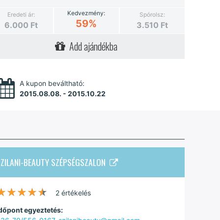
Kedvezmény:
Eredeti ár:
Spórolsz:
59%
6.000
Ft
3.510
Ft
Add ajándékba
A kupon beváltható:
2015.08.08. - 2015.10.22
SZILANI-BEAUTY SZÉPSÉGSZALON
★★★★★
★★★★★
2 értékelés
dőpont egyeztetés: