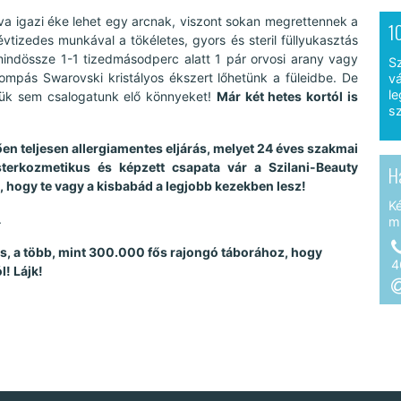
va igazi éke lehet egy arcnak, viszont sokan megrettennek a
1
 évtizedes munkával a tökéletes, gyors és steril füllyukasztás
ndössze 1-1 tizedmásodperc alatt 1 pár orvosi arany vagy
S
ompás Swarovski kristályos ékszert lőhetünk a füleidbe. De
vá
le
lőlük sem csalogatunk elő könnyeket!
Már két hetes kortól is
sz
en teljesen allergiamentes eljárás, melyet 24 éves szakmai
esterkozmetikus és képzett csapata vár a Szilani-Beauty
H
n, hogy te vagy a kisbabád a legjobb kezekben lesz!
K
.
m
 is, a több, mint 300.000 fős rajongó táborához, hogy
4
l! Lájk!