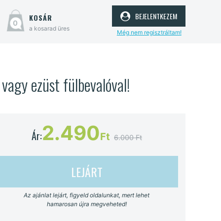
bejelentkezem
kosár
0
a kosarad üres
Még nem regisztráltam!
 vagy ezüst fülbevalóval!
2.490
Ár:
Ft
6.000 Ft
LEJÁRT
Az ajánlat lejárt, figyeld oldalunkat, mert lehet
hamarosan újra megveheted!