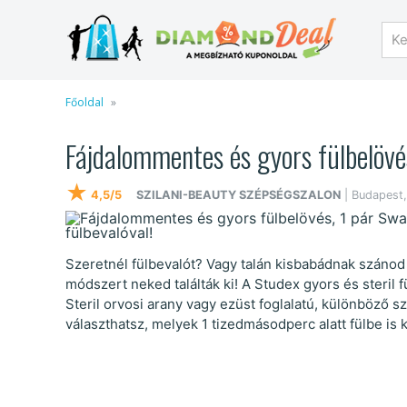
Főoldal
Fájdalommentes és gyors fülbelövés
★
4,5/5
SZILANI-BEAUTY SZÉPSÉGSZALON
| Budapest,
Szeretnél fülbevalót? Vagy talán kisbabádnak szánod e
módszert neked találták ki! A Studex gyors és steril 
Steril orvosi arany vagy ezüst foglalatú, különböző s
választhatsz, melyek 1 tizedmásodperc alatt fülbe is 