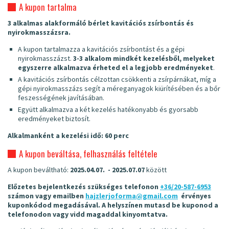
A kupon tartalma
3 alkalmas alakformáló bérlet kavitációs zsírbontás és
nyirokmasszázsra.
A kupon tartalmazza a kavitációs zsírbontást és a gépi
nyirokmasszázst.
3-3 alkalom mindkét kezelésből, melyeket
egyszerre alkalmazva érheted el a legjobb eredményeket
.
A kavitációs zsírbontás célzottan csökkenti a zsírpárnákat, míg a
gépi nyirokmasszázs segít a méreganyagok kiürítésében és a bőr
feszességének javításában.
Együtt alkalmazva a két kezelés hatékonyabb és gyorsabb
eredményeket biztosít.
Alkalmanként a kezelési idő: 60 perc
A kupon beváltása, felhasználás feltétele
A kupon beváltható:
2025.04.07. - 2025.07.07
között
Előzetes bejelentkezés szükséges telefonon
+36/20-587-6953
számon vagy emailben
hajzlerjoforma@gmail.com
érvényes
kuponkódod megadásával. A helyszínen mutasd be kuponod a
telefonodon vagy vidd magaddal kinyomtatva.