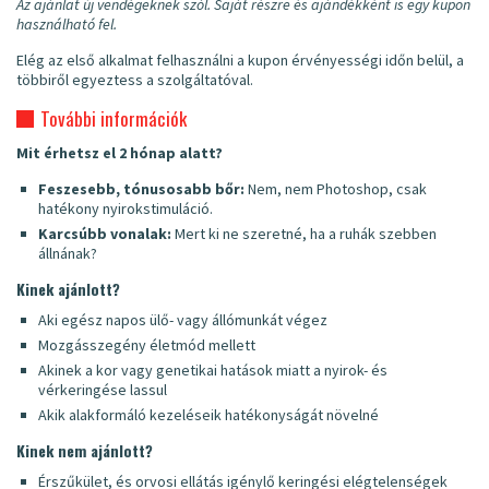
Az ajánlat új vendégeknek szól. Saját részre és ajándékként is egy kupon
használható fel.
Elég az első alkalmat felhasználni a kupon érvényességi időn belül, a
többiről egyeztess a szolgáltatóval.
További információk
Mit érhetsz el 2 hónap alatt?
Feszesebb, tónusosabb bőr:
Nem, nem Photoshop, csak
hatékony nyirokstimuláció.
Karcsúbb vonalak:
Mert ki ne szeretné, ha a ruhák szebben
állnának?
Kinek ajánlott?
Aki egész napos ülő- vagy állómunkát végez
Mozgásszegény életmód mellett
Akinek a kor vagy genetikai hatások miatt a nyirok- és
vérkeringése lassul
Akik alakformáló kezeléseik hatékonyságát növelné
Kinek nem ajánlott?
Érszűkület, és orvosi ellátás igénylő keringési elégtelenségek