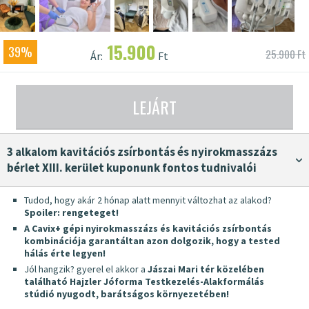
15.900
39%
25.900 Ft
Ár:
Ft
LEJÁRT
3 alkalom kavitációs zsírbontás és nyirokmasszázs
bérlet XIII. kerület kuponunk fontos tudnivalói
Tudod, hogy akár 2 hónap alatt mennyit változhat az alakod?
Spoiler: rengeteget!
A Cavix+ gépi nyirokmasszázs és kavitációs zsírbontás
kombinációja garantáltan azon dolgozik, hogy a tested
hálás érte legyen!
Jól hangzik? gyerel el akkor a
Jászai Mari tér közelében
található
Hajzler Jóforma Testkezelés-Alakformálás
stúdió
nyugodt, barátságos környezetében!