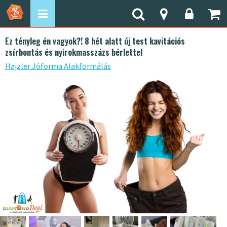
Ez tényleg én vagyok?! 8 hét alatt új test kavitációs
zsírbontás és nyirokmasszázs bérlettel
Hajzler Jóforma Alakformálás