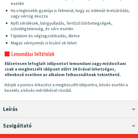
esetén
Ha a legkisebb gyanúja is felmerül, hogy az ödémát érelzáródás,
vagy vérrög okozza
Nyílt sérülések, bőrgyulladás, fertőző bőrbetegségek,
szívelégtelenség, és sérv esetén
Fájdalom és végtagzsibbadás, illetve
Magas vérnyomás is kizáró ok lehet
Lemondási feltételek
Előzetesen lefoglalt időpontot lemondani vagy módosítani
csak a megbeszélt időpont előtt 24 órával lehetséges,
ellenkező esetben az alkalom felhasználtnak tekinthető.
Kérjük a pontos érkezést a megbeszélt időpontra, késés esetén a
kezelés a késés mértékével rövidül.
Leírás
Szolgáltató