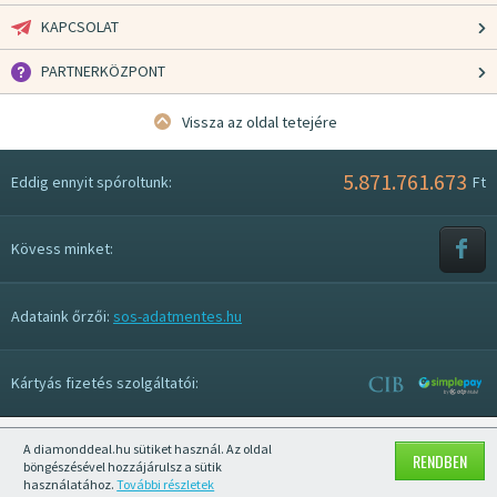
KAPCSOLAT
PARTNERKÖZPONT
Vissza az oldal tetejére
5.871.761.673
Eddig ennyit spóroltunk:
Ft
Kövess minket:
Adataink őrzői:
sos-adatmentes.hu
Kártyás fizetés szolgáltatói:
A diamonddeal.hu sütiket használ. Az oldal
Mobil nézet kikapcsolása
RENDBEN
böngészésével hozzájárulsz a sütik
használatához.
További részletek