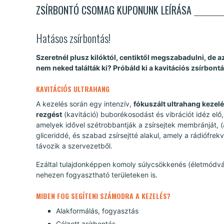
ZSÍRBONTÓ CSOMAG KUPONUNK LEÍRÁSA
Hatásos zsírbontás!
Szeretnél plusz kilóktól, centiktől megszabadulni, de a
nem neked találták ki? Próbáld ki a kavitációs zsírbontá
KAVITÁCIÓS ULTRAHANG
A kezelés során egy intenzív,
fókuszált ultrahang kezelés
rezgést
(kavitáció) buborékosodást és vibrációt idéz elő,
amelyek idővel szétrobbantják a zsírsejtek membránját, (a
gliceriddé, és szabad zsírsejtté alakul, amely a rádiófrek
távozik a szervezetből.
Ezáltal tulajdonképpen komoly súlycsökkenés (életmódvá
nehezen fogyasztható területeken is.
MIBEN FOG SEGÍTENI SZÁMODRA A KEZELÉS?
Alakformálás, fogyasztás
Célzott zsírbontás