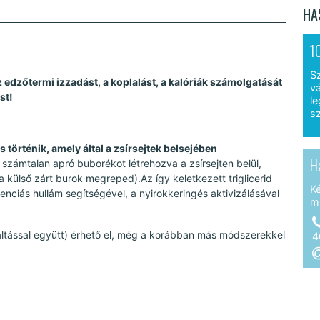
HA
1
S
z edzőtermi izzadást, a koplalást, a kalóriák számolgatását
vá
st!
le
sz
 történik, amely által a zsírsejtek belsejében
H
 számtalan apró buborékot létrehozva a zsírsejten belül,
 külső zárt burok megreped).Az így keletkezett triglicerid
K
venciás hullám segítségével, a nyirokkeringés aktivizálásával
m
ltással együtt) érhető el, még a korábban más módszerekkel
4