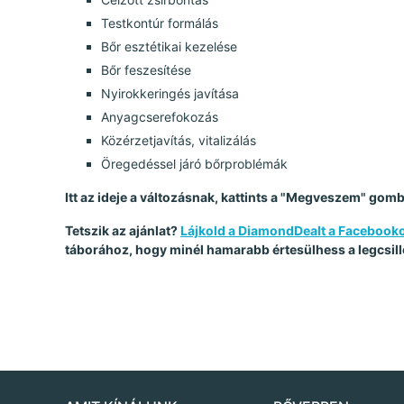
Testkontúr formálás
Bőr esztétikai kezelése
Bőr feszesítése
Nyirokkeringés javítása
Anyagcserefokozás
Közérzetjavítás, vitalizálás
Öregedéssel járó bőrproblémák
Itt az ideje a változásnak, kattints a "Megveszem" gom
Tetszik az ajánlat?
Lájkold a DiamondDealt a Facebook
táborához, hogy minél hamarabb értesülhess a legcsill