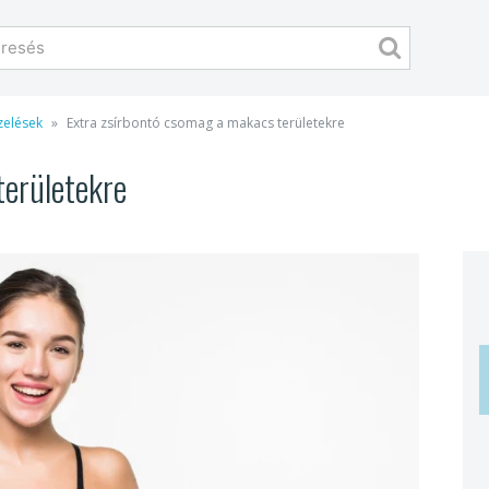
zelések
Extra zsírbontó csomag a makacs területekre
területekre