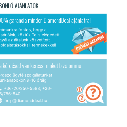
SONLÓ AJÁNLATOK
00% garancia minden DiamondDeal ajánlatra!
zámunkra fontos, hogy a
sárlóink, köztük Te is elégedett
gyél az általunk közvetített
olgáltatásokkal, termékekkel!
a kérdésed van keress minket bizalommal!
érdezd ügyfélszolgálatunkat
unkanapokon 9-16 óráig.
+36-20/250-5588; +36-
6/786-840
help@diamonddeal.hu