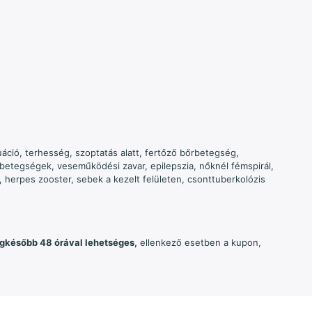
ció, terhesség, szoptatás alatt, fertőző bőrbetegség,
tegségek, veseműködési zavar, epilepszia, nőknél fémspirál,
, herpes zooster, sebek a kezelt felületen, csonttuberkolózis
egkésőbb 48 órával lehetséges,
ellenkező esetben a kupon,