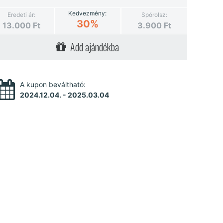
Kedvezmény:
Eredeti ár:
Spórolsz:
30%
13.000
Ft
3.900
Ft
Add ajándékba
A kupon beváltható:
2024.12.04. - 2025.03.04