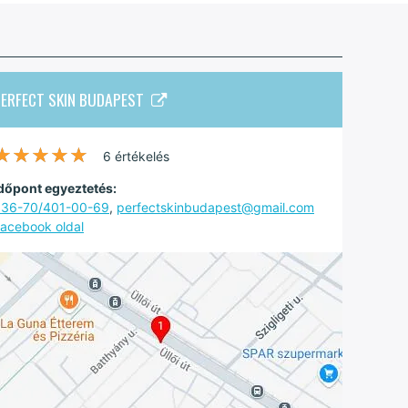
PERFECT SKIN BUDAPEST
★★★★★
★★★★★
6 értékelés
dőpont egyeztetés:
36-70/401-00-69
,
perfectskinbudapest@gmail.com
acebook oldal