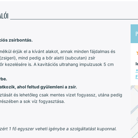
LÓI
ciós zsírbontás.
nélkül érjük el a kívánt alakot, annak minden fájdalmas és
zsigeri), mind pedig a bőr alatti (subcutan) zsír
I
r kezelésére is. A kavitációs ultrahang impulzusok 5 cm
+
F
ybe.
kozik, ahol feltud gyülemleni a zsír.
asztását és lehetőleg csak mentes vizet fogyassz, utána pedig
ő részében a sok víz fogyasztása.
ért 1 fő egyszer veheti igénybe a szolgáltatást kuponnal.