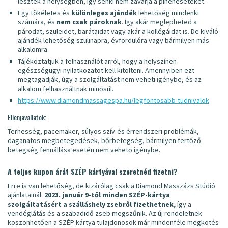
lesztek a helységben, így senki nem zavarja a pihenéseteket.
Egy tökéletes és
különleges ajándék
lehetőség mindenki
számára, és
nem csak pároknak
. Így akár meglepheted a
párodat, szüleidet, barátaidat vagy akár a kollégáidat is. De kiváló
ajándék lehetőség szülinapra, évfordulóra vagy bármilyen más
alkalomra.
Tájékoztatjuk a felhasználót arról, hogy a helyszínen
egészségügyi nyilatkozatot kell kitölteni. Amennyiben ezt
megtagadják, úgy a szolgáltatást nem veheti igénybe, és az
alkalom felhasználtnak minősül.
https://www.diamondmassagespa.hu/legfontosabb-tudnivalok
Ellenjavallatok:
Terhesség, pacemaker, súlyos szív-és érrendszeri problémák,
daganatos megbetegedések, bőrbetegség, bármilyen fertőző
betegség fennállása esetén nem vehető igénybe.
A teljes kupon árát SZÉP kártyával szeretnéd fizetni?
Erre is van lehetőség, de kizárólag csak a Diamond Masszázs Stúdió
ajánlatainál.
2023. január 9-től minden SZÉP-kártya
szolgáltatásért a szálláshely zsebről fizethetnek,
így a
vendéglátás és a szabadidő zseb megszűnik. Az új rendeletnek
köszönhetően a SZÉP kártya tulajdonosok már mindenféle megkötés