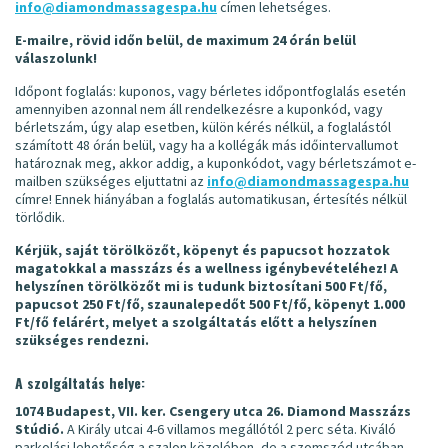
info@diamondmassagespa.hu
címen lehetséges.
E-mailre, rövid időn belül, de maximum 24 órán belül
válaszolunk!
Időpont foglalás: kuponos, vagy bérletes időpontfoglalás esetén
amennyiben azonnal nem áll rendelkezésre a kuponkód, vagy
bérletszám, úgy alap esetben, külön kérés nélkül, a foglalástól
számított 48 órán belül, vagy ha a kollégák más időintervallumot
határoznak meg, akkor addig, a kuponkódot, vagy bérletszámot e-
mailben szükséges eljuttatni az
info@diamondmassagespa.hu
címre! Ennek hiányában a foglalás automatikusan, értesítés nélkül
törlődik.
Kérjük, saját törölközőt, köpenyt és papucsot hozzatok
magatokkal a masszázs és a wellness igénybevételéhez! A
helyszínen törölközőt mi is tudunk biztosítani 500 Ft/fő,
papucsot 250 Ft/fő, szaunalepedőt 500 Ft/fő, köpenyt 1.000
Ft/fő felárért, melyet a szolgáltatás előtt a helyszínen
szükséges rendezni.
A szolgáltatás helye:
1074 Budapest, VII. ker. Csengery utca 26. Diamond Masszázs
Stúdió.
A Király utcai 4-6 villamos megállótól 2 perc séta. Kiváló
parkolási lehetőség a szalon közelében, de a szomszéd utcában