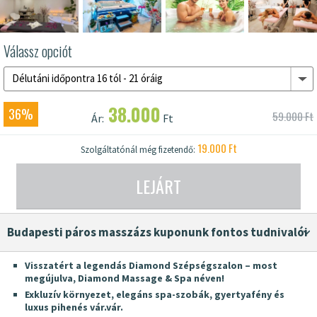
Válassz opciót
Délutáni időpontra 16 tól - 21 óráig
38.000
36%
59.000 Ft
Ár:
Ft
19.000 Ft
Szolgáltatónál még fizetendő:
LEJÁRT
budapesti páros masszázs kuponunk fontos tudnivalói
Visszatért a legendás Diamond Szépségszalon – most
megújulva, Diamond Massage & Spa néven!
Exkluzív környezet, elegáns spa-szobák, gyertyafény és
luxus pihenés vár.vár.