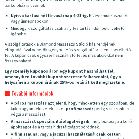
parkolóház is üzemel.
Nyitva tartás: hétfő-vasárnap 9-21-ig.
Kivéve munkaszüneti
vagy ünnepnapokon.
Mindegyik szolgáltatás csak a nyitva tartási időn belül vehető
igénybe.
A szolgáltatások a Diamond Masszázs Stúdió házirendjének
elfogadásával vehetők igénybe. Más szolgáltatásra nem cserélhető
fel. A kupon csak egyszer használható fel és más akciókkal nem
összevonható.
Egy személy kuponos áron egy kupont használhat fel,
amennyiben további kupont szeretne felhasználni, úgy a
helyszínen a kupon árának 25%-os felárát kell megfizetnie.
További információk
A
páros masszázs
azt jelenti, hogy mindketten egy szobában, de
külön ágyon fekszetek, a két
profi
masszőr
pedig szinkronban
végzi a masszázst.
A masszázst speciális illóolajjal végzik
, mely biztosítja a kellő
ápoltságot és a tartós hidratáltságot bőrödnek.
A
finn szauna
, vagy a
jacuzzi használat
ánál
csak ketten