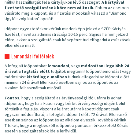
nélkül használhatják fel a kártyájukon lévő összeget.
A kártyával
fizethető szolgáltatások köre nem változik.
Ebben az esetben
vásárold meg a kupont, és a fizetési módoknál válaszd a "Diamond
Ügyfélszolgálaton" opciót!
Időpont egyeztetéskor kérünk mindenképp jelezd a SZÉP Kártyás
fizetést, mivel az adminisztrációja 10-15 perc. Sajnos ha nem jelzed
előre, akkor a szolgáltató csak készpénzt tud elfogadni a csúszások
elkerülése miatt.
Lemondási feltételek
A lefoglalt időpontokat
lemondani
, vagy
módosítani legalább 24
órával a foglalás előtt
tudjátok megtenni! Időpont lemondást vagy
módosítást
kizárólag e-mailban
tudunk elfogadni az időpont előtt
minimum 24 órával! Ellenkező esetben sajnos az időpont és az
alkalom felhasználtnak minősül.
Fontos
, hogy a szolgáltató az érvényességi idő utánra is adhat
időpontot, hogy ha a kupon vagy bérlet érvényességi idején belül
történik a foglalás. Viszont a lejárat utánra kapott időpont csak
egyszer módosítható, a lefoglalt időpont előtt 72 órával. Ellenkező
esetben sajnos az időpont és az alkalom elveszik. Továbbá kérünk
Titeket, hogy a megbeszélt időpontra pontosan érkezzetek! Késés
esetén a szolgáltatások ideje lerövidül.