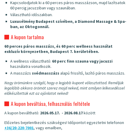
Kapcsolodjatok ki a 60 perces páros masszázson, majd lazítsatok
60 percig jacuzziban vagy szaunában.
Választható időszakban.
Luxusélmény Budapest szívében, a Diamond Massage & Spa-
ban, az Oktogonnál.
A kupon tartalma
60 perces páros masszázs, és 60 perc wellness használat
exkluzív környezetben, Budapest 7. kerületében.
A wellness választható:
60 perc finn szauna vagy jacuzzi
használatra vonatkozik.
A masszázs
svédmasszázs
alapú frissítő, lazító páros masszázs.
Nagy örömünkre szolgál, hogy a legjobb kupont választottad. Reméljük
legalább akkora örömöt szerez majd neked, mint amilyen lelkesedéssel
előkészítettük ezt az ajánlatot neked!
A kupon beváltása, felhasználás feltétele
A kupon beváltható:
2026.05.17. - 2026.08.17
között
Előzetes bejelentkezés szükséges! Időpontot egyeztetni telefonon
+36/20-220-7001
, vagy emailben,