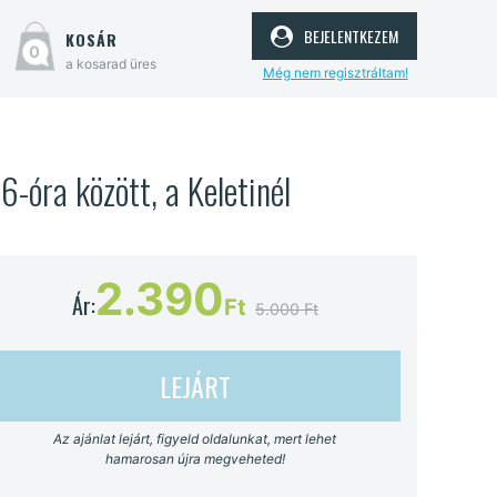
bejelentkezem
kosár
0
a kosarad üres
Még nem regisztráltam!
6-óra között, a Keletinél
2.390
Ár:
Ft
5.000 Ft
LEJÁRT
Az ajánlat lejárt, figyeld oldalunkat, mert lehet
hamarosan újra megveheted!