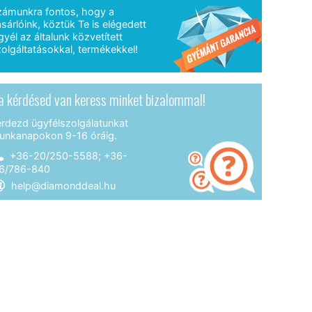
zámunkra fontos, hogy a
sárlóink, köztük Te is elégedett
gyél az általunk közvetített
olgáltatásokkal, termékekkel!
a kérdésed van keress minket bizalommal!
érdezd ügyfélszolgálatunkat
unkanapokon 9-16 óráig.
+36-20/250-5588; +36-
6/786-840
help@diamonddeal.hu