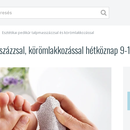
Esztétikai pedikűr talpmasszázzsal és körömlakkozással
sszázzsal, körömlakkozással hétköznap 9-1