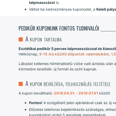
talpmasszázst
is.
Váltsd be kedvezményes kuponodat, a
Keleti pál
PEDIKŰR KUPONUNK FONTOS TUDNIVALÓI
A kupon tartalma
Esztétikai pedikűr 5 perces talpmasszázzsal és klass
Hétköznap,
9-16 óra közötti időpontok valamelyikére, 1,
Lábadat kellemes hőmérsékletű vízbe való áztatás után az
körmeidre terelődik: új formát és színt kapnak.
A kupon beváltása, felhasználás feltétele
A kupon beváltható:
2019.04.01. - 2019.07.01
között
Fontos!
A szolgáltató jelen ajánlatával csak az új
Előzetes telefonos bejelentkezés szükséges, ehhez
kuponkódod utolsó 5 jegyének megadásával.