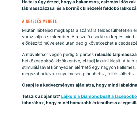
Ha te is úgy érzed, hogy a bakancsos, csizmás időszak 
lábmasszázzsal és a körmök kinézetét feldobó lakkozáss
A KEZELÉS MENETE
Miután lábfejed megkapta a számára felbecsülhetetlen é
varázsolja a szakember. A reszelő csodákra képes mind a
előkészítő műveletek után pedig következhet a csodaszép
A műveletsor végén pedig 5 perces
relaxáló talpmassz
hétköznapokból kizökkentve, el tudj lazulni kicsit. A tal
stimulálásával könnyedén elérhető egy nagyon kellemes, e
megszabadulva kényelmesen pihenhetsz, felfrissülhetsz.
Csapj le a kedvezményes ajánlatra, hogy mind lábaidn
Tetszik az ajánlat?
Lájkold a DiamondDealt a facebook
táborához, hogy minél hamarabb értesülhess a legcsill