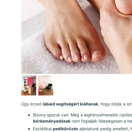
Úgy érzed
lábaid segítségért kiáltanak
, hogy bírják a st
Bizony igazuk van. Még a legkényelmesebb cipőben
bőrkeményedések
nem foglalják feleslegesen a he
Esztétikai
pedikűrözés
ajánlatunk pedig amellett,