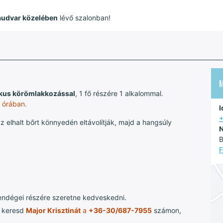
yaudvar közelében
lévő szalonban!
zikus körömlakkozással
, 1 fő részére 1 alkalommal.
5 órában.
I
 elhalt bőrt könnyedén eltávolítják, majd a hangsúly
N
B
F
 vendégei részére szeretne kedveskedni.
keresd
Major Krisztinát
a
+36-30/687-7955
számon,