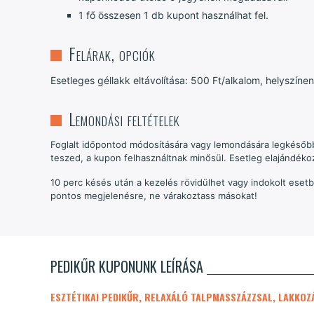
1 fő összesen 1 db kupont használhat fel.
Felárak, opciók
Esetleges géllakk eltávolítása: 500 Ft/alkalom, helyszínen
Lemondási feltételek
Foglalt időpontod módosítására vagy lemondására legkésőbb
teszed, a kupon felhasználtnak minősül. Esetleg elajándéko
10 perc késés után a kezelés rövidülhet vagy indokolt esetbe
pontos megjelenésre, ne várakoztass másokat!
PEDIKŰR KUPONUNK LEÍRÁSA
ESZTÉTIKAI PEDIKŰR, RELAXÁLÓ TALPMASSZÁZZSAL, LAKKOZ