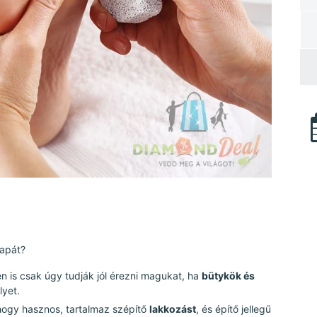
rapát?
 is csak úgy tudják jól érezni magukat, ha
bütykök és
lyet.
 hogy hasznos, tartalmaz szépítő
lakkozást
, és építő jellegű