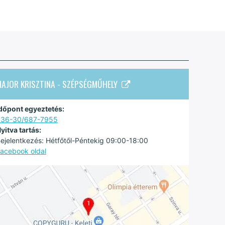
MAJOR KRISZTINA - SZÉPSÉGMŰHELY
dőpont egyeztetés:
+36-30/687-7955
yitva tartás:
ejelentkezés: Hétfőtől-Péntekig 09:00-18:00
acebook oldal