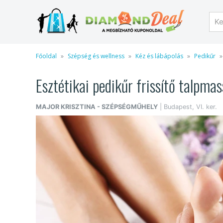
Főoldal
Szépség és wellness
Kéz és lábápolás
Pedikűr
Esztétikai pedikűr frissítő talpma
MAJOR KRISZTINA - SZÉPSÉGMŰHELY
| Budapest, VI. ker.