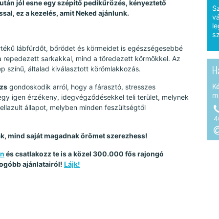
után jól esne egy szépítő pedikűrözés, kényeztető
S
al, ez a kezelés, amit Neked ajánlunk.
vá
le
sz
rtékű lábfürdőt, bőrödet és körmeidet is egészségesebbé
 repedezett sarkakkal, mind a töredezett körmökkel. Az
H
 színű, általad kiválasztott körömlakkozás.
K
ázs
gondoskodik arról, hogy a fárasztó, stresszes
m
p egy igen érzékeny, idegvégződésekkel teli terület, melynek
llazult állapot, melyben minden feszültségtől
4
ak, mind saját magadnak örömet szerezhess!
on
és csatlakozz te is a közel 300.000 fős rajongó
ogóbb ajánlatairól!
Lájk!