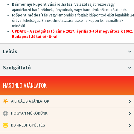
Bármennyi kupont vásárolhatsz!
Válaszd saját részre vagy
ajándékozd barátnődnek, lányodnak, vagy bármelyik nőismerősödnek.
Időpont módosítás
vagy lemondás a foglalt időpontod előtt legalább 24
órával lehetséges. Ennek elmulasztása esetén a kupon felhasználtnak
minősül.
UPDATE - A szolgáltató címe 2017. április 3-tól megváltozik 1062.
Budapest Jókai tér 8-ra!
Leírás
Szolgáltató
HASONLÓ AJÁNLATOK
AKTUÁLIS AJÁNLATOK
HOGYAN MŰKÖDÜNK
DD KREDITGYŰJTÉS