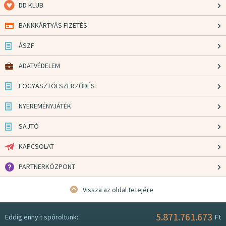
DD KLUB
BANKKÁRTYÁS FIZETÉS
ÁSZF
ADATVÉDELEM
FOGYASZTÓI SZERZŐDÉS
NYEREMÉNYJÁTÉK
SAJTÓ
KAPCSOLAT
PARTNERKÖZPONT
Vissza az oldal tetejére
5.871.761.673
Eddig ennyit spóroltunk:
Ft