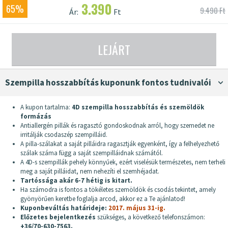
3.390
65%
9.490 Ft
Ár:
Ft
LEJÁRT
szempilla hosszabbítás kuponunk fontos tudnivalói
A kupon tartalma:
4D szempilla hosszabbítás és szemöldök
formázás
Antiallergén pillák és ragasztó gondoskodnak arról, hogy szemedet ne
irritálják csodaszép szempilláid.
A pilla-szálakat a saját pilláidra ragasztják egyenként, így a felhelyezhető
szálak száma függ a saját szempilláidnak számától.
A 4D-s szempillák pehely könnyűek, ezért viselésük természetes, nem terheli
meg a saját pilláidat, nem nehezíti el szemhéjadat.
Tartóssága akár 6-7 hétig is kitart.
Ha számodra is fontos a tökéletes szemöldök és csodás tekintet, amely
gyönyörűen keretbe foglalja arcod, akkor ez a Te ajánlatod!
Kuponbeváltás határideje:
2017. május 31-ig.
Előzetes bejelentkezés
szükséges, a következő telefonszámon:
+36/70-630-7563.