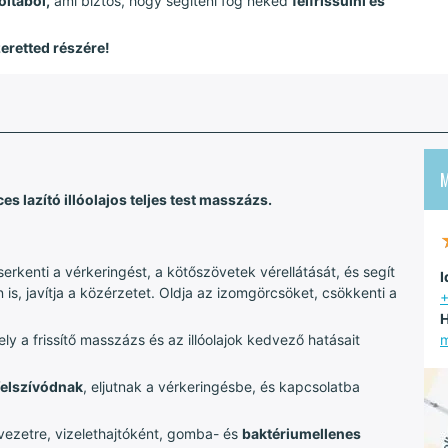
oltából,
ami biztos, hogy segíteni fog neked
felfrissülni és
eretted részére!
s lazító illóolajos teljes test masszázs.
erkenti a vérkeringést, a kötőszövetek vérellátását, és segít
I
is, javítja a közérzetet. Oldja az izomgörcsöket, csökkenti a
H
 a frissítő masszázs és az illóolajok kedvező hatásait
m
 felszívódnak
, eljutnak a vérkeringésbe, és kapcsolatba
rvezetre, vizelethajtóként, gomba- és
baktériumellenes