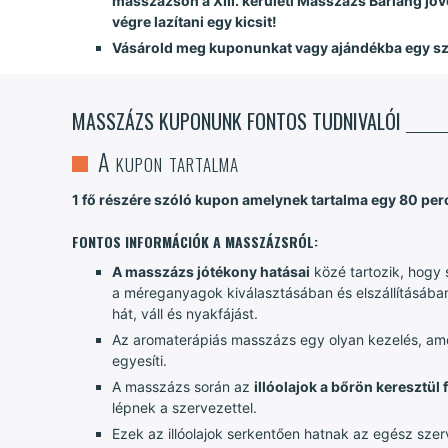
masszázson a XIII. kerületi Masszázs Barlang jóv
végre lazítani egy kicsit!
Vásárold meg kuponunkat vagy ajándékba egy sz
MASSZÁZS KUPONUNK FONTOS TUDNIVALÓI
A kupon tartalma
1 fő részére szóló kupon amelynek tartalma egy 80 perce
FONTOS INFORMÁCIÓK A MASSZÁZSRÓL:
A masszázs jótékony hatásai
közé tartozik, hogy s
a méreganyagok kiválasztásában és elszállításában 
hát, váll és nyakfájást.
Az aromaterápiás masszázs egy olyan kezelés, amely
egyesíti.
A masszázs során az
illóolajok a bőrön keresztül
lépnek a szervezettel.
Ezek az illóolajok serkentően hatnak az egész sze