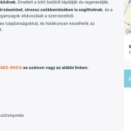
űködnek.
Emellett a bőrt belülről táplálják és regenerálják.
érzéseinket, stressz csökkentésében is segíthetnek
, és a
reganyagok eltávozását a szervezetből.
enes tulajdonságokkal, és hatékonyan kezelhetik az
t.
S
1
/483-9003
-as számon vagy az alábbi linken:
szültségoldás