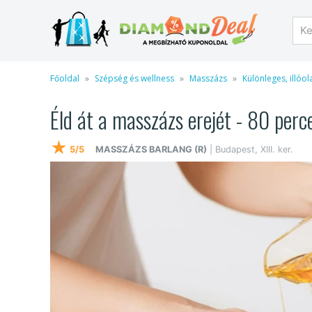
Főoldal
Szépség és wellness
Masszázs
Különleges, illóo
Éld át a masszázs erejét - 80 perces
★
5/5
MASSZÁZS BARLANG (R)
| Budapest, XIII. ker.