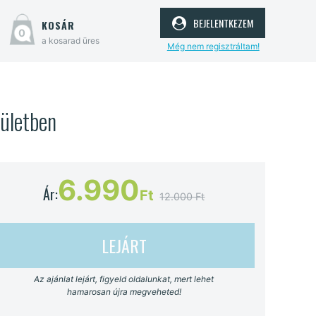
bejelentkezem
kosár
0
a kosarad üres
Még nem regisztráltam!
rületben
6.990
Ár:
Ft
12.000 Ft
LEJÁRT
Az ajánlat lejárt, figyeld oldalunkat, mert lehet
hamarosan újra megveheted!