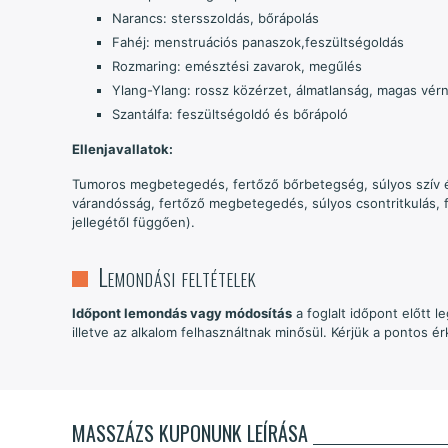
Narancs: stersszoldás, bőrápolás
Fahéj: menstruációs panaszok,feszültségoldás
Rozmaring: emésztési zavarok, megűlés
Ylang-Ylang: rossz közérzet, álmatlanság, magas vérn
Szantálfa: feszültségoldó és bőrápoló
Ellenjavallatok:
Tumoros megbetegedés, fertőző bőrbetegség, súlyos szív é
várandósság, fertőző megbetegedés, súlyos csontritkulás, f
jellegétől függően).
Lemondási feltételek
Időpont lemondás vagy módosítás
a foglalt időpont előtt 
illetve az alkalom felhasználtnak minősül. Kérjük a pontos 
MASSZÁZS KUPONUNK LEÍRÁSA