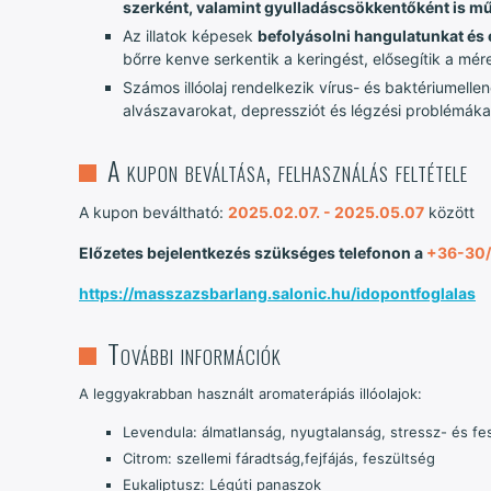
szerként, valamint gyulladáscsökkentőként is m
Az illatok képesek
befolyásolni hangulatunkat és 
bőrre kenve serkentik a keringést, elősegítik a mé
Számos illóolaj rendelkezik vírus- és baktériumell
alvászavarokat, depressziót és légzési problémáka
A kupon beváltása, felhasználás feltétele
A kupon beváltható:
2025.02.07. - 2025.05.07
között
Előzetes bejelentkezés szükséges telefonon a
+36-30
https://masszazsbarlang.salonic.hu/idopontfoglalas
További információk
A leggyakrabban használt aromaterápiás illóolajok:
Levendula: álmatlanság, nyugtalanság, stressz- és fe
Citrom: szellemi fáradtság,fejfájás, feszültség
Eukaliptusz: Légúti panaszok