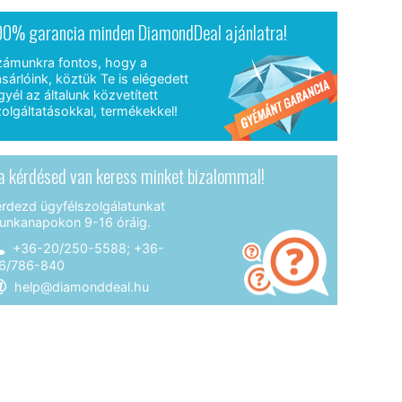
00% garancia minden DiamondDeal ajánlatra!
zámunkra fontos, hogy a
sárlóink, köztük Te is elégedett
gyél az általunk közvetített
olgáltatásokkal, termékekkel!
a kérdésed van keress minket bizalommal!
érdezd ügyfélszolgálatunkat
unkanapokon 9-16 óráig.
+36-20/250-5588; +36-
6/786-840
help@diamonddeal.hu