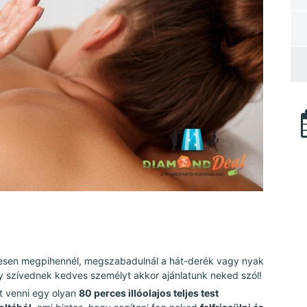
esen megpihennél, megszabadulnál a hát-derék vagy nyak
 szívednek kedves személyt akkor ajánlatunk neked szól!
t venni egy olyan
80 perces illóolajos teljes test