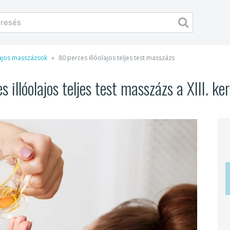
lajos masszázsok
80 perces illóolajos teljes test masszázs
 illóolajos teljes test masszázs a XIII. ke