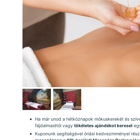
Ha már unod a hétköznapok mókuskerekét és szív
fájdalmaidtól vagy
tökéletes ajándékot keresel
egy
Kuponunk segítségével óriási kedvezmményel rész