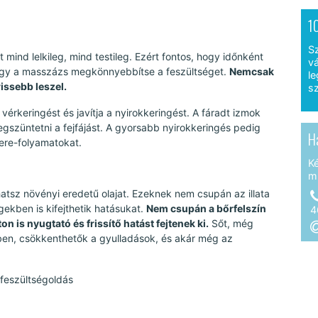
1
S
 mind lelkileg, mind testileg. Ezért fontos, hogy időnként
vá
gy a masszázs megkönnyebbítse a feszültséget.
Nemcsak
le
issebb leszel.
sz
a vérkeringést és javítja a nyirokkeringést. A fáradt izmok
megszüntetni a fejfájást. A gyorsabb nyirokkeringés pedig
H
sere-folyamatokat.
K
m
tsz növényi eredetű olajat. Ezeknek nem csupán az illata
gekben is kifejthetik hatásukat.
Nem csupán a bőrfelszín
4
 is nyugtató és frissítő hatást fejtenek ki.
Sőt, még
ben, csökkenthetők a gyulladások, és akár még az
 feszültségoldás