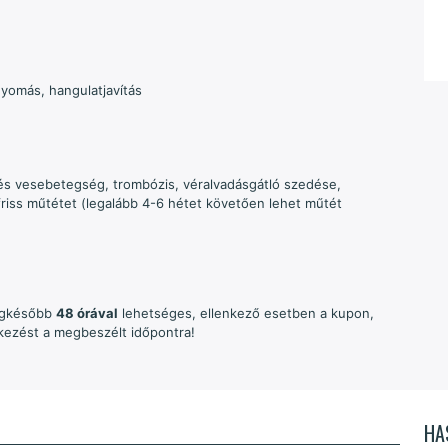
yomás, hangulatjavítás
s vesebetegség, trombózis, véralvadásgátló szedése,
riss műtétet (legalább 4-6 hétet követően lehet műtét
legkésőbb
48 órával
lehetséges, ellenkező esetben a kupon,
érkezést a megbeszélt időpontra!
HA