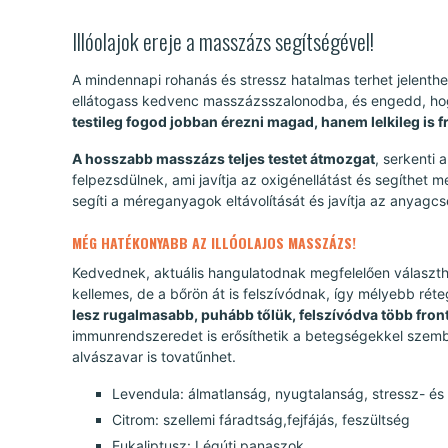
Illóolajok ereje a masszázs segítségével!
A mindennapi rohanás és stressz hatalmas terhet jelenthet
ellátogass kedvenc masszázsszalonodba, és engedd, ho
testileg fogod jobban érezni magad, hanem lelkileg is fr
A hosszabb masszázs teljes testet átmozgat
, serkenti 
felpezsdülnek, ami javítja az oxigénellátást és segíthet 
segíti a méreganyagok eltávolítását és javítja az anyagc
MÉG HATÉKONYABB AZ ILLÓOLAJOS MASSZÁZS!
Kedvednek, aktuális hangulatodnak megfelelően választha
kellemes, de a bőrön át is felszívódnak, így mélyebb réte
lesz rugalmasabb, puhább tőlük, felszívódva több fronton
immunrendszeredet is erősíthetik a betegségekkel szem
alvászavar is tovatűnhet.
Levendula: álmatlanság, nyugtalanság, stressz- és
Citrom: szellemi fáradtság,fejfájás, feszültség
Eukaliptusz: Légúti panaszok