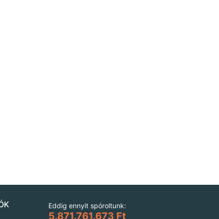
ÓK
Eddig ennyit spóroltunk:
5.871.761.673 Ft