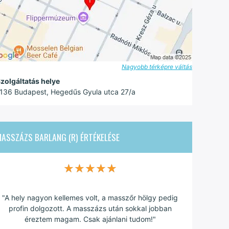
Nagyobb térképre váltás
zolgáltatás helye
136 Budapest, Hegedűs Gyula utca 27/a
MASSZÁZS BARLANG (R)
ÉRTÉKELÉSE
★★★★★
★★★★★
"A hely nagyon kellemes volt, a masszőr hölgy pedig
profin dolgozott. A masszázs után sokkal jobban
éreztem magam. Csak ajánlani tudom!"