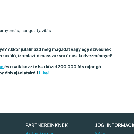
érnyomás, hangulatjavítás
ugye? Akkor jutalmazd meg magadat vagy egy szívednek
 relaxáló, izomlazító masszázsra óriási kedvezménnyel!
on
és csatlakozz te is a közel 300.000 fős rajongó
ogóbb ajánlatairól!
Like!
PARTNEREINKNEK
JOGI INFORMÁCI
Partnerközpont
ÁSZF