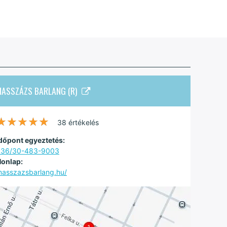
MASSZÁZS BARLANG (R)
★★★★★
★★★★★
38 értékelés
dőpont egyeztetés:
+36/30-483-9003
onlap:
asszazsbarlang.hu/