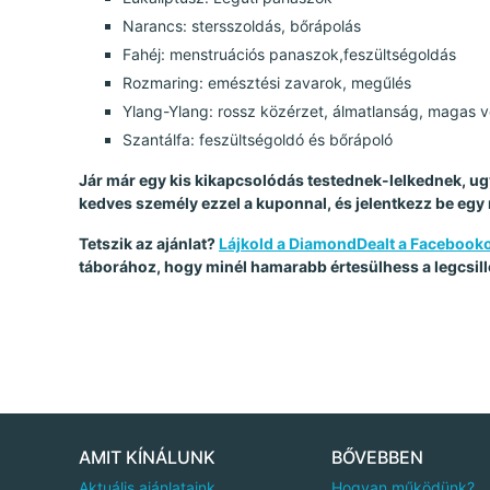
Narancs: stersszoldás, bőrápolás
Fahéj: menstruációs panaszok,feszültségoldás
Rozmaring: emésztési zavarok, megűlés
Ylang-Ylang: rossz közérzet, álmatlanság, magas v
Szantálfa: feszültségoldó és bőrápoló
Jár már egy kis kikapcsolódás testednek-lelkednek, 
kedves személy ezzel a kuponnal, és jelentkezz be egy
Tetszik az ajánlat?
Lájkold a DiamondDealt a Facebook
táborához, hogy minél hamarabb értesülhess a legcsill
AMIT KÍNÁLUNK
BŐVEBBEN
Aktuális ajánlataink
Hogyan működünk?