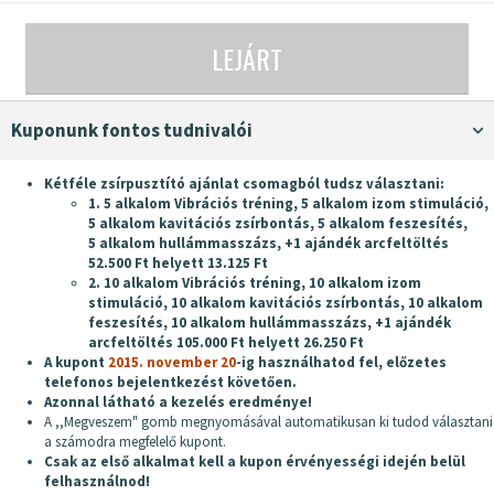
LEJÁRT
Kuponunk fontos tudnivalói
Kétféle zsírpusztító ajánlat csomagból tudsz választani:
1. 5 alkalom Vibrációs tréning, 5 alkalom izom stimuláció,
5 alkalom kavitációs zsírbontás, 5 alkalom feszesítés,
5 alkalom hullámmasszázs, +1 ajándék arcfeltöltés
52.500 Ft helyett 13.125 Ft
2. 10 alkalom Vibrációs tréning, 10 alkalom izom
stimuláció, 10 alkalom kavitációs zsírbontás, 10 alkalom
feszesítés, 10 alkalom hullámmasszázs, +1 ajándék
arcfeltöltés 105.000 Ft helyett 26.250 Ft
A kupont
2015. november 20
-ig használhatod fel, előzetes
telefonos bejelentkezést követően.
Azonnal látható a kezelés eredménye!
A ,,Megveszem" gomb megnyomásával automatikusan ki tudod választani
a számodra megfelelő kupont.
Csak az első alkalmat kell a kupon érvényességi idején belül
felhasználnod!