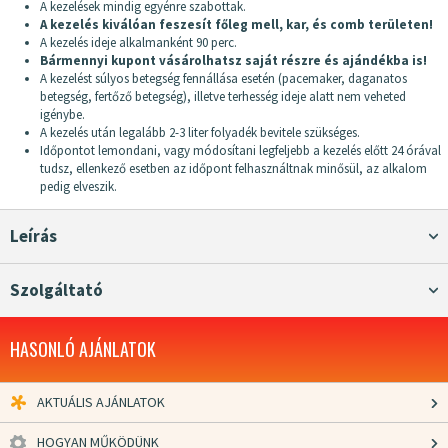
A kezelések mindig egyénre szabottak.
A kezelés kiválóan feszesít főleg mell, kar, és comb területen!
A kezelés ideje alkalmanként 90 perc.
Bármennyi kupont vásárolhatsz saját részre és ajándékba is!
A kezelést súlyos betegség fennállása esetén (pacemaker, daganatos
betegség, fertőző betegség), illetve terhesség ideje alatt nem veheted
igénybe.
A kezelés után legalább 2-3 liter folyadék bevitele szükséges.
Időpontot lemondani, vagy módosítani legfeljebb a kezelés előtt 24 órával
tudsz, ellenkező esetben az időpont felhasználtnak minősül, az alkalom
pedig elveszik.
Leírás
Szolgáltató
HASONLÓ AJÁNLATOK
AKTUÁLIS AJÁNLATOK
HOGYAN MŰKÖDÜNK