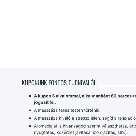
KUPONUNK FONTOS TUDNIVALÓI
A kupon 6 alkalommal, alkalmanként 60 perces re
jogosít fel.
A masszázs teljes testen történik.
A masszázs kiváló a stressz ellen, segíti a relaxáci
Aromaolajat is kívánságod szerint választhatsz, attó
nyugtatás, közérzet javítása, izomlazítás, stb.).