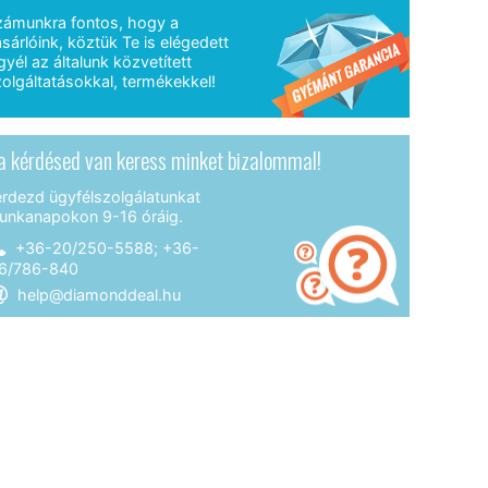
zámunkra fontos, hogy a
sárlóink, köztük Te is elégedett
gyél az általunk közvetített
olgáltatásokkal, termékekkel!
a kérdésed van keress minket bizalommal!
érdezd ügyfélszolgálatunkat
unkanapokon 9-16 óráig.
+36-20/250-5588; +36-
6/786-840
help@diamonddeal.hu