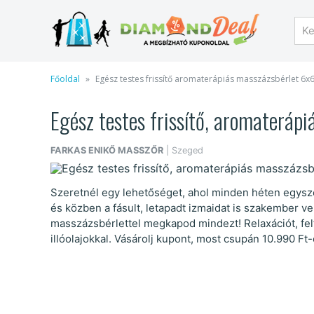
Főoldal
Egész testes frissítő aromaterápiás masszázsbérlet 6x
Egész testes frissítő, aromateráp
FARKAS ENIKŐ MASSZŐR
| Szeged
Szeretnél egy lehetőséget, ahol minden héten egyszer 
és közben a fásult, letapadt izmaidat is szakember
masszázsbérlettel megkapod mindezt! Relaxációt, felfr
illóolajokkal. Vásárolj kupont, most csupán 10.990 Ft-