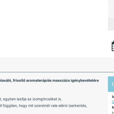
laxáló, frissítő aromaterápiás masszázs igénybevételére
I
ót, egyben lazítja az izomgörcsöket is.
0
l függően, hogy mit szeretnél vele elérni (serkentés,
N
H