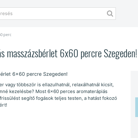
60 perc
iás masszázsbérlet 6x60 percre Szegeden!
vagy többször is ellazulhatnál, relaxálhatnál kicsit,
 venné kezelésbe? Most 6x60 perces aromaterápiás
issülést segítő fogások teljes testen, a hatást fokozó
ért!