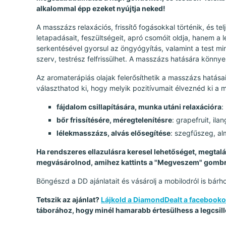
alkalommal épp ezeket nyújtja neked!
A masszázs relaxációs, frissítő fogásokkal történik, és t
letapadásait, feszültségeit, apró csomóit oldja, hanem a le
serkentésével gyorsul az öngyógyítás, valamint a test mi
szerv, testrész felfrissülhet. A masszázs hatására könnye
Az aromaterápiás olajak felerősíthetik a masszázs hatása
választhatod ki, hogy melyik pozitívumait élveznéd ki a 
fájdalom csillapítására, munka utáni relaxációra
:
bőr frissítésére, méregtelenítésre
: grapefruit, ila
lélekmasszázs, alvás elősegítése
: szegfűszeg, al
Ha rendszeres ellazulásra keresel lehetőséget, megtalál
megvásárolnod, amihez kattints a "Megveszem" gombr
Böngészd a DD ajánlatait és vásárolj a mobilodról is bárho
Tetszik az ajánlat?
Lájkold a DiamondDealt a facebook
táborához, hogy minél hamarabb értesülhess a legcsillo