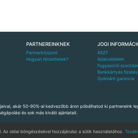
PARTNEREINKNEK
JOGI INFORMÁCI
Partnerközpont
ÁSZF
Hogyan hirdethetek?
Adatvédelem
Fogyasztói szerződ
Bankkártyás fizetés
Gyémánt garancia
aival, akár 50-90%-al kedvezőbb áron póbálhatod ki partnereink le
ségápolási és sok más kiváló ajánlatait.
. Az oldal böngészésével hozzájárulsz a sütik használatához.
Tovább
mond Deal Kft., Cégjegyzékszám: 13-09-149190 © 2011-2016 DiamondDea