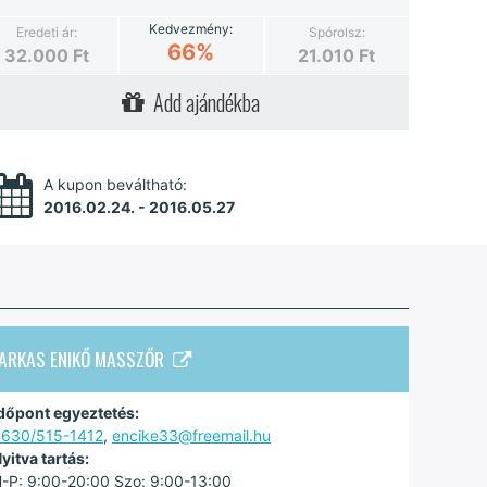
Kedvezmény:
Eredeti ár:
Spórolsz:
66%
32.000
Ft
21.010
Ft
Add ajándékba
A kupon beváltható:
2016.02.24. - 2016.05.27
FARKAS ENIKŐ MASSZŐR
dőpont egyeztetés:
630/515-1412
,
encike33@freemail.hu
yitva tartás:
-P: 9:00-20:00 Szo: 9:00-13:00