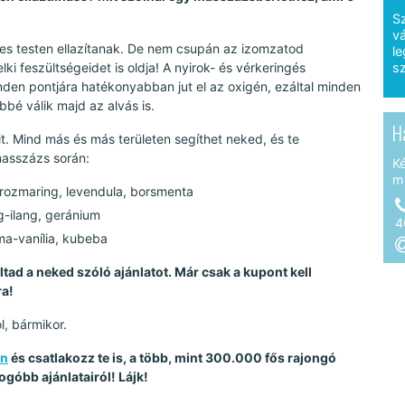
S
vá
eljes testen ellazítanak. De nem csupán az izomzatod
le
lki feszültségeidet is oldja! A nyirok- és vérkeringés
sz
nden pontjára hatékonyabban jut el az oxigén, ezáltal minden
bbé válik majd az alvás is.
H
it. Mind más és más területen segíthet neked, és te
masszázs során:
K
m
 rozmaring, levendula, borsmenta
ng-ilang, geránium
4
ma-vanília, kubeba
tad a neked szóló ajánlatot. Már csak a kupont kell
a!
l, bármikor.
on
és csatlakozz te is, a több, mint 300.000 fős rajongó
góbb ajánlatairól! Lájk!