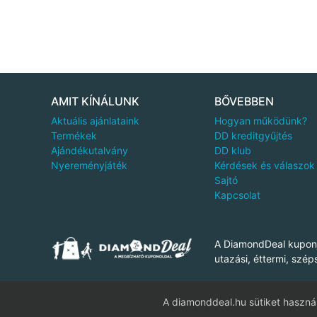
AMIT KÍNÁLUNK
BŐVEBBEN
Aktuális ajánlataink
Hogyan működünk?
Termékek
DD kreditgyűjtés
Ajándékutalvány
DD klub
Nyereményjáték
Kérdések és válaszok
Sajtó
Kapcsolat
A DiamondDeal kuponj
utazási, éttermi, szép
A diamonddeal.hu sütiket használ
Dia