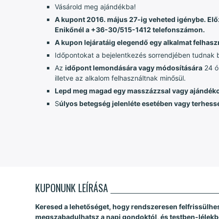
Vásárold meg ajándékba!
A kupont 2016. május 27-ig veheted igénybe. Elő
Enikőnél a +36-30/515-1412 telefonszámon.
A kupon lejáratáig elegendő egy alkalmat felhaszn
Időpontokat a bejelentkezés sorrendjében tudnak bi
Az
időpont lemondására vagy módosítására
24 ó
illetve az alkalom felhasználtnak minősül.
Lepd meg magad egy masszázzsal vagy ajándéko
S
úlyos betegség jelenléte esetében vagy terhess
KUPONUNK LEÍRÁSA
Keresed a lehetőséget, hogy rendszeresen felfrissülhe
megszabadulhatsz a napi gondoktól, és testben-lélekb