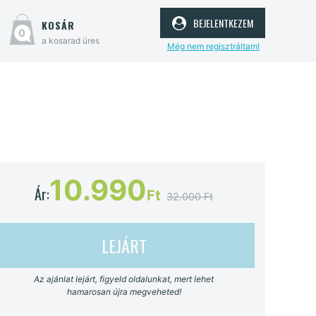
bejelentkezem
kosár
0
a kosarad üres
Még nem regisztráltam!
10.990
Ár:
Ft
32.000 Ft
LEJÁRT
Az ajánlat lejárt, figyeld oldalunkat, mert lehet
hamarosan újra megveheted!