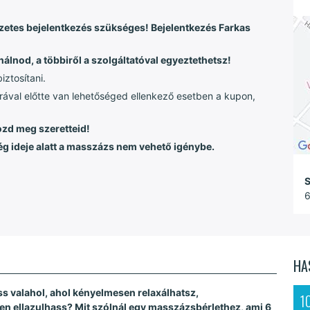
zetes bejelentkezés szükséges! Bejelentkezés Farkas
álnod, a többiről a szolgáltatóval egyeztethetsz!
ztosítani.
rával előtte van lehetőséged ellenkező esetben a kupon,
zd meg szeretteid!
ég ideje alatt a masszázs nem vehető igénybe.
S
6
HA
ss valahol, ahol kényelmesen relaxálhatsz,
1
en ellazulhass? Mit szólnál egy masszázsbérlethez, ami 6