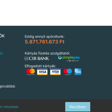
ÓK
Eddig ennyit spóroltunk:
5.871.761.673 Ft
és
Kártyás fizetés szolgáltatói:
Elfogadott kártyák:
gkiválóbb
Rendben
i részletek
l.hu