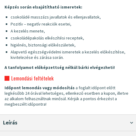
Képzés során elsajátítható ismeretek:
csokoládé masszázs javallatok és ellenjavallatok,
Pozitív – negatív reakciók esetei,
A kezelés menete,
csokoládépakolás elkészítési receptek,
higiénés, biztonsági előkészületek,
Alapvető egészségvédelmi ismeretek a kezelés előkészítése,
kivitelezése és zárása során.
A tanfolyamot előképzettség nélkül bárki elvégezheti!
Lemondási feltételek
Időpont lemondás vagy módosítás
a foglalt időpont előtt
legkésőbb 24 órával lehetséges, ellenkező esetben a kupon, illetve
az alkalom felhasználtnak minősül. Kérjük a pontos érkezést a
megbeszélt időpontra!
Leírás