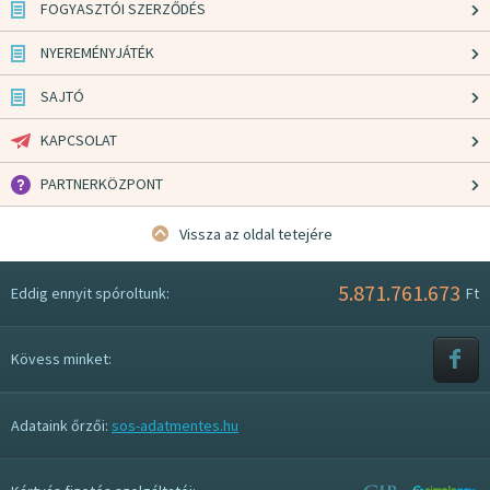
FOGYASZTÓI SZERZŐDÉS
NYEREMÉNYJÁTÉK
SAJTÓ
KAPCSOLAT
PARTNERKÖZPONT
Vissza az oldal tetejére
5.871.761.673
Eddig ennyit spóroltunk:
Ft
Kövess minket:
Adataink őrzői:
sos-adatmentes.hu