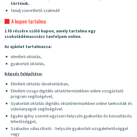
történik.
Tanulj szerethető szakmát!
A kupon tartalma
1 fő részére szóló kupon, amely tartalma egy
csokoládémasszázs tanfolyam online.
Az ajánlat tartalmazza:
elméleti oktatás,
gyakorlati oktatás,
Képzés felépítése:
Elméleti oktatás távoktatásban,
Elméleti vizsga digitális oktatótermünkben online vizsgáztató
program segítségével,
Gyakorlati oktatás digitális oktatótermünkben online tankockák és
videóanyagok segítségével.
Egyéni igény szerinti egyszeri helyszíni gyakorlási és konzultációs
lehetőséggel,
Szabadon választható: - helyszíni gyakorlati vizsgalehetőséggel
vagy