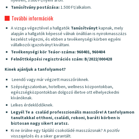
nyelven, 3.000 Ft/nyelv áron.
Tanúsítvány postázása:
1.500 Ft/alkalom.
További információk
A vizsga végeztével a hallgatók
Tanúsítványt
kapnak, mely
alapján a hallgatók képessé válnak önállóan is nyirokmasszázs
kezelést végezni, és ebben a tevékenységi körben egyéni
vállalkozói igazolványt kiváltani.
Tevékenységi kör Teáor-száma: 960401, 960404
Felnőttképzési regisztrációs szám: B/2022/000428
Kinek ajánljuk a tanfolyamot?
Leendő vagy már végzett masszőröknek.
Szépségszalonban, hotelben, wellness központokban,
egészségközpontokban dolgozó illetve ott elhelyezkedni
kívánóknak.
Lelkes érdeklődőknek.
Legyél Te a család professzionális masszőre! A tanfolyamon
tanultakkal otthoni, családi, rokoni, baráti körben is
biztosan nagy sikert aratsz.
Ki ne örülne egy tápláló csokoládé masszázsnak? A pozitív
visszajelzés és a siker garantált.