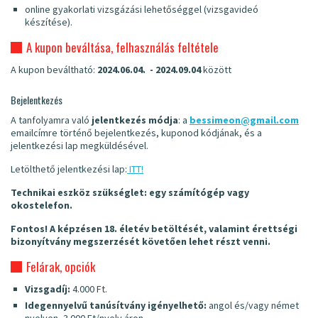
online gyakorlati vizsgázási lehetőséggel (vizsgavideó
készítése).
A kupon beváltása, felhasználás feltétele
A kupon beváltható:
2024.06.04. - 2024.09.04
között
Bejelentkezés
A tanfolyamra való
jelentkezés módja
: a
bessimeon@gmail.com
emailcímre történő bejelentkezés, kuponod kódjának, és a
jelentkezési lap megküldésével.
Letölthető jelentkezési lap:
ITT!
Technikai eszköz szükséglet: egy számítógép vagy
okostelefon.
Fontos!
A képzésen 18. életév betöltését, valamint érettségi
bizonyítvány megszerzését követően lehet részt venni.
Felárak, opciók
Vizsgadíj:
4.000 Ft.
Idegennyelvű tanúsítvány igényelhető:
angol és/vagy német