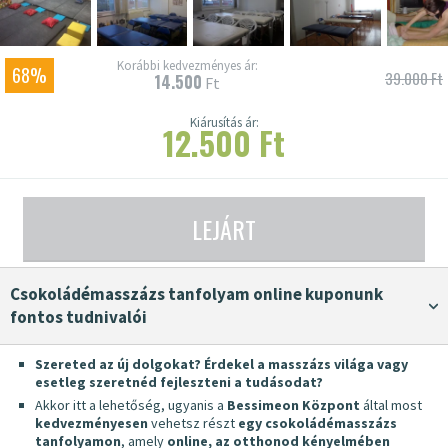
Korábbi kedvezményes ár:
68%
39.000 Ft
14.500
Ft
Kiárusítás ár:
12.500 Ft
LEJÁRT
Csokoládémasszázs tanfolyam online kuponunk
fontos tudnivalói
Szereted az új dolgokat? Érdekel a masszázs világa vagy
esetleg szeretnéd fejleszteni a tudásodat?
Akkor itt a lehetőség, ugyanis a
Bessimeon Központ
által most
kedvezményesen
vehetsz részt
egy csokoládémasszázs
tanfolyamon
, amely
online, az otthonod kényelmében