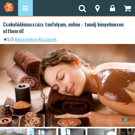
Csokoládémasszázs tanfolyam, online - tanulj kényelmesen
otthonról!
★
5/5
Bessimeon Központ