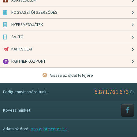
ADATVÉDELEM
FOGYASZTÓI SZERZŐDÉS
NYEREMÉNYJÁTÉK
SAJTÓ
KAPCSOLAT
PARTNERKÖZPONT
Vissza az oldal tetejére
5.871.761.673
Eddig ennyit spóroltunk:
Ft
Kövess minket:
Adataink őrzői:
sos-adatmentes.hu