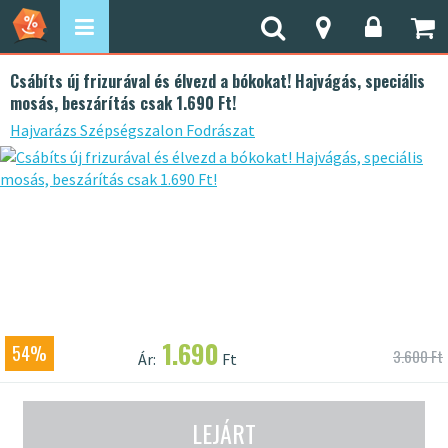
Csábíts új frizurával és élvezd a bókokat! Hajvágás, speciális
mosás, beszárítás csak 1.690 Ft!
Hajvarázs Szépségszalon Fodrászat
1.690
54%
3.600 Ft
Ár:
Ft
LEJÁRT