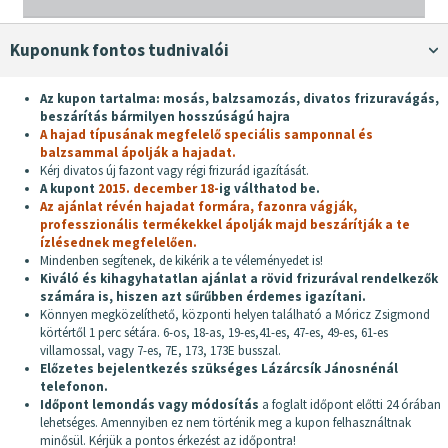
Kuponunk fontos tudnivalói
Az kupon tartalma: mosás, balzsamozás, divatos frizuravágás,
beszárítás bármilyen hosszúságú hajra
A hajad típusának megfelelő speciális samponnal és
balzsammal ápolják a hajadat.
Kérj divatos új fazont vagy régi frizurád igazítását.
A kupont
2015. december 18-
ig válthatod be.
Az ajánlat révén hajadat formára, fazonra vágják,
professzionális termékekkel ápolják majd beszárítják a te
ízlésednek megfelelően.
Mindenben segítenek, de kikérik a te véleményedet is!
Kiváló és kihagyhatatlan ajánlat a rövid frizurával rendelkezők
számára is, hiszen azt sűrűbben érdemes igazítani.
Könnyen megközelíthető, központi helyen található a Móricz Zsigmond
körtértől 1 perc sétára. 6-os, 18-as, 19-es,41-es, 47-es, 49-es, 61-es
villamossal, vagy 7-es, 7E, 173, 173E busszal.
Előzetes bejelentkezés szükséges Lázárcsík Jánosnénál
telefonon.
Időpont lemondás vagy módosítás
a foglalt időpont előtti 24 órában
lehetséges. Amennyiben ez nem történik meg a kupon felhasználtnak
minősül. Kérjük a pontos érkezést az időpontra!