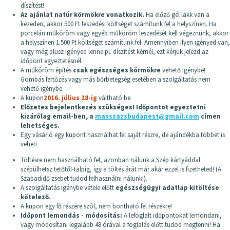
díszítést!
Az ajánlat natúr körmökre vonatkozik.
Ha előző gél lakk van a
kezeden, akkor 500 Ft leszedési költséget számítunk fel a helyszínen. Ha
porcelán műköröm vagy egyéb műköröm leszedését kell végeznünk, akkor
a helyszínen 1.500 Ft költséget számítunk fel. Amennyiben ilyen igényed van,
vagy még plusz igényed lenne pl. díszítést kérnél, ezt kérjük jelezd az
időpont egyeztetésnél.
A műköröm építés
csak egészséges körmökre
vehető igénybe!
Gombás fertőzés vagy más bőrbetegség esetében a szolgáltatás nem
vehető igénybe.
A kupon
2016. július 28-ig
váltható be.
Előzetes bejelentkezés szükséges! Időpontot egyeztetni
kizárólag email-ben, a
masszazsbudapest@gmail.com
címen
lehetséges.
Egy vásárló egy kupont használhat fel saját részre, de ajándékba többet is
vehet!
Töltésre nem használható fel, azonban nálunk a Szép kártyáddal
szépülhetsz tetőtől-talpig, így a töltés árát már akár ezzel is fizetheted! (A
Szabadidő zsebet tudod felhasználni nálunk!).
A szolgáltatás igénybe vétele előtt
egészségügyi adatlap kitöltése
kötelező.
A kupon egy fő részére szól, nem bontható fel részekre!
Időpont lemondás - módosítás:
A lefoglalt időpontokat lemondani,
vagy módosítani legalább 48 órával a foglalás előtt tudod megtenni! Ha