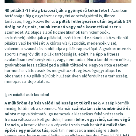
4D pillák 3-7 hétig biztosítják a gyönyörű tekintetet
. Azonban
tartóssága függ egyrészt az egyéni adottságaidtól is, illetve
tanácsos, hogy közvetlenül
a pillák felhelyezése után legalább 24
óráig ne érje víz, sminklemosó vagy más kozmetikai szer
a
szemedet. Az olajos alapú kozmetikumok (sminklemosók,
arckrémek) oldhatják a pilláidat, ezért kerüld ezeknek a közvetlenül
pillákra való kerülését. A klóros víz (uszodák, medencék vize),
valamint a szaunázás is oldhatja a pillák ragasztóját. A gyakori intenzív
sport is megrövidíti a pillák tartósságát, ezért, ha épp a fitness
szakmában tevékenykedsz, vagy nem tudsz élni a konditerem nélkül,
gyakrabban lesz szükséged a pillák töltésére. Nagyon ritka esetben
hormonális változások és megváltozott egészségügyi állapot is
okozhatja a 4D pillák sűrűbb hullását. Ilyen előfordulhat a terhesség,
menopauza ideje alatt is.
Igazi műalkotások kezeiden!
A műköröm építés valódi nőiességet tükröznek.
A szép körmök
mindig feltűnnek a szemnek. Ma már
számtalan színkombináció és
minta
megvalósítható. Így nemcsak a klasszikus fehér-rózsaszín
francia változatra kell gondolni, hanem
lehet egyszínű, színes végű
francia,
a kreativitásnak a képzelet szab csak határt!
A műköröm
építés egy műalkotás,
ezért mi nemcsak a minőségre adunk,
hanem arra, hogy megvalósítsuk az elképzelésedet. Ezen kívül
1 hét