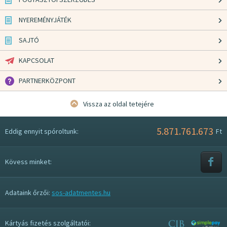
NYEREMÉNYJÁTÉK
SAJTÓ
KAPCSOLAT
PARTNERKÖZPONT
Vissza az oldal tetejére
5.871.761.673
Eddig ennyit spóroltunk:
Ft
Kövess minket:
Adataink őrzői:
sos-adatmentes.hu
Kártyás fizetés szolgáltatói: