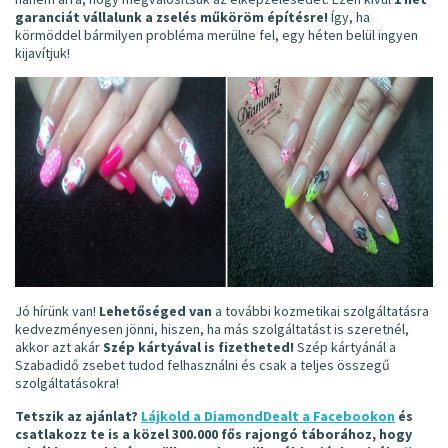
garanciát vállalunk a zselés műköröm építésre!
Így, ha
körmöddel bármilyen probléma merülne fel, egy héten belül ingyen
kijavítjuk!
Jó hírünk van!
Lehetőséged van
a további kozmetikai szolgáltatásra
kedvezményesen jönni, hiszen, ha más szolgáltatást is szeretnél,
akkor azt akár
Szép kártyával is fizetheted!
Szép kártyánál a
Szabadidő zsebet tudod felhasználni és csak a teljes összegű
szolgáltatásokra!
Tetszik az ajánlat?
Lájkold a DiamondDealt a Facebookon
és
csatlakozz te is a közel 300.000 fős rajongó táborához, hogy