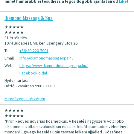
minél hamarabb értesülhess a legcsillogóbb ajánlatairól!
Like!
Diamond Massage & Spa
★★★★★
★★★★★
31 értékelés
1074 Budapest, VII. ker. Csengery utca 26.
Tel:
+36/20-220-7001
Email:
info@diamondmassagespa.hu
Web:
https://www.diamondmassagespa.hu/
Facebook oldal
Nyitva tartás:
Hétfő - Vasárnap 9:00 - 21:00
Megnézem a térképen
★★★★★
★★★★★
"Profi kedves udvarias kozmetikus. A kezelés nagyszerü volt Több
alkalommal voltam szalonukban és csak felsőfokon tudok véleményt
mondani. Egy-egy kezelés után testem lelkem ujjáéled.. Köszönet