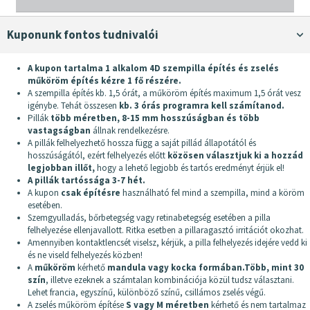
Kuponunk fontos tudnivalói
A kupon tartalma 1 alkalom 4D szempilla építés és zselés
műköröm építés kézre 1 fő részére.
A szempilla építés kb. 1,5 órát, a műköröm építés maximum 1,5 órát vesz
igénybe. Tehát összesen
kb. 3 órás programra kell számítanod.
Pillák
több méretben, 8-15 mm hosszúságban és több
vastagságban
állnak rendelkezésre.
A pillák felhelyezhető hossza függ a saját pillád állapotától és
hosszúságától, ezért felhelyezés előtt
közösen választjuk ki a hozzád
legjobban illőt,
hogy a lehető legjobb és tartós eredményt érjük el!
A pillák tartóssága 3-7 hét.
A kupon
csak építésre
használható fel mind a szempilla, mind a köröm
esetében.
Szemgyulladás, bőrbetegség vagy retinabetegség esetében a pilla
felhelyezése ellenjavallott. Ritka esetben a pillaragasztó irritációt okozhat.
Amennyiben kontaktlencsét viselsz, kérjük, a pilla felhelyezés idejére vedd ki
és ne viseld felhelyezés közben!
A
műköröm
kérhető
mandula vagy kocka formában.
Több, mint 30
szín
, illetve ezeknek a számtalan kombinációja közül tudsz választani.
Lehet francia, egyszínű, különböző színű, csillámos zselés végű.
A zselés műköröm építése
S vagy M méretben
kérhető és nem tartalmaz