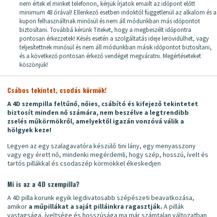
nem értek el minket telefonon, kérjük írjatok emailt az időpont előtt
minimum 48 órával! Ellenkező esetben indoktól függetlenül az alkalom és a
kupon felhasználtnak minősül és nem áll módunkban más időpontot
biztosítani. Továbbá kérünk Titeket, hogy a megbeszélt időpontra
pontosan érkezzetek! Késés esetén a szolgáltatás ideje lerövidülhet, vagy
teljesítettnek minősül és nem áll módunkban másik időpontot biztosítani,
és a következő pontosan érkező vendéget megváratni. Megértéseteket
köszönjük!
Csábos tekintet, csodás körmök!
A 4D szempilla feltűnő, nőies, csábító és kifejező tekintetet
biztosít minden nő számára, nem beszélve a legtrendibb
zselés műkörmökről, amelyektől igazán vonzóvá válik a
hölgyek keze!
Legyen az egy szalagavatóra készülő tini lány, egy menyasszony
vagy egy érett nő, mindenki megérdemli, hogy szép, hosszú, ívelt és
tartós pillákkal és csodaszép körmökkel ékeskedjen
Mi is az a 4D szempilla?
A 4D pilla korunk egyik legdivatosabb szépészeti beavatkozása,
amikor
a műpillákat a saját pilláinkra ragasztják.
A pillák
vastagsága, íveltsége és hosszúsága ma már számtalan változatban