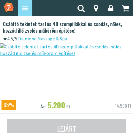
Csábító tekintet tartós 4D szempillákkal és csodás, nőies,
hozzád illő zselés műköröm építése!
★
4,5/5
Diamond Massage & Spa
5.200
65%
14.500 Ft
Ár:
Ft
LEJÁRT