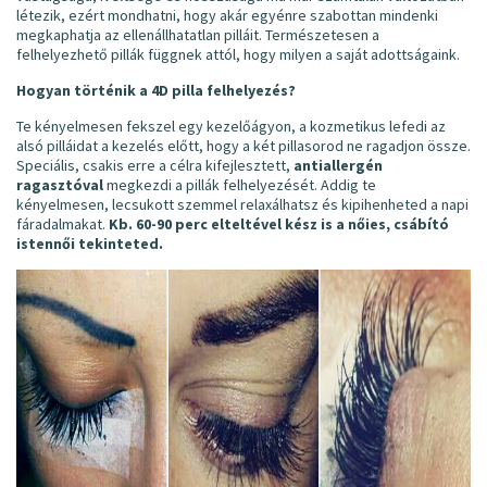
létezik, ezért mondhatni, hogy akár egyénre szabottan mindenki
megkaphatja az ellenállhatatlan pilláit. Természetesen a
felhelyezhető pillák függnek attól, hogy milyen a saját adottságaink.
Hogyan történik a 4D pilla felhelyezés?
Te kényelmesen fekszel egy kezelőágyon, a kozmetikus lefedi az
alsó pilláidat a kezelés előtt, hogy a két pillasorod ne ragadjon össze.
Speciális, csakis erre a célra kifejlesztett,
antiallergén
ragasztóval
megkezdi a pillák felhelyezését. Addig te
kényelmesen, lecsukott szemmel relaxálhatsz és kipihenheted a napi
fáradalmakat.
Kb. 60-90 perc elteltével kész is a nőies, csábító
istennői tekinteted.