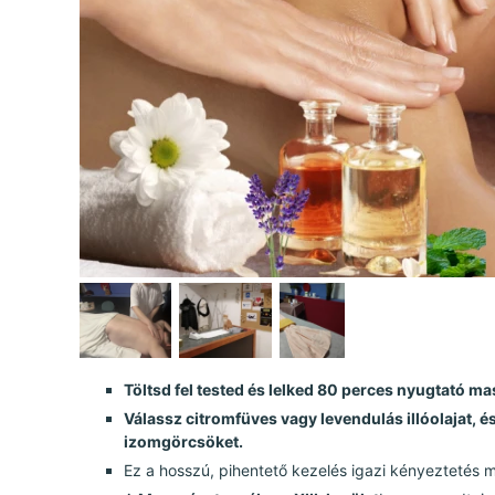
Töltsd fel tested és lelked 80 perces nyugtató m
Válassz citromfüves vagy levendulás illóolajat, é
izomgörcsöket.
Ez a hosszú, pihentető kezelés igazi kényeztetés 