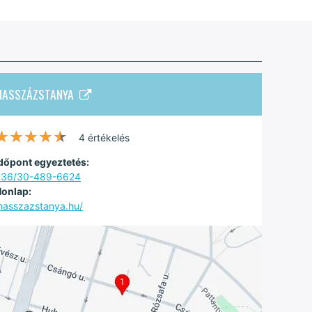
MASSZÁZSTANYA
★★★★★
★★★★★
4 értékelés
dőpont egyeztetés:
+36/30-489-6624
onlap:
asszazstanya.hu/