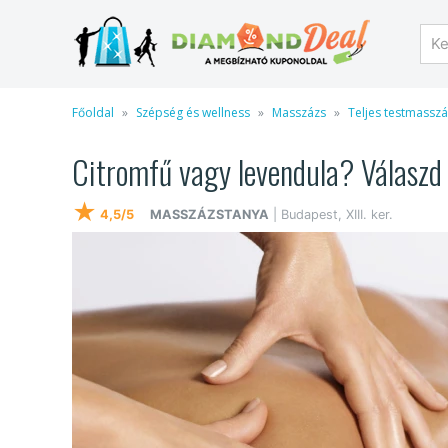
Főoldal
Szépség és wellness
Masszázs
Teljes testmassz
Citromfű vagy levendula? Válaszd
★
4,5/5
MASSZÁZSTANYA
| Budapest, XIII. ker.