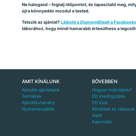
Ne halogasd – foglalj időpontot, és tapasztald meg, mily
újra könnyedén mozdul a tested.
Tetszik az ajánlat?
Lájkold a DiamondDealt a Facebook
táborához, hogy minél hamarabb értesülhess a legcsill
AMIT KÍNÁLUNK
BŐVEBBEN
Aktuális ajánlataink
Hogyan működünk?
Termékek
DD kreditgyűjtés
Ajándékutalvány
DD klub
Nyereményjáték
Kérdések és válaszok
Sajtó
Kapcsolat