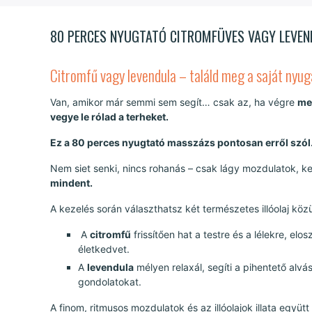
80 PERCES NYUGTATÓ CITROMFÜVES VAGY LEVE
Citromfű vagy levendula – találd meg a saját nyuga
Van, amikor már semmi sem segít… csak az, ha végre
me
vegye le rólad a terheket.
Ez a 80 perces nyugtató masszázs pontosan erről szól
Nem siet senki, nincs rohanás – csak lágy mozdulatok, kell
mindent.
A kezelés során választhatsz két természetes illóolaj közü
A
citromfű
frissítően hat a testre és a lélekre, elos
életkedvet.
A
levendula
mélyen relaxál, segíti a pihentető alvás
gondolatokat.
A finom, ritmusos mozdulatok és az illóolajok illata együ