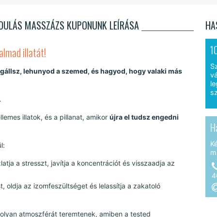
NDULÁS MASSZÁZS KUPONUNK LEÍRÁSA
HA
1
lmad illatát!
S
gállsz, lehunyod a szemed, és hagyod, hogy valaki más
vá
le
sz
.
emes illatok, és a pillanat, amikor
újra el tudsz engedni
H
K
l:
m
zlatja a stresszt, javítja a koncentrációt és visszaadja az
4
t, oldja az izomfeszültséget és lelassítja a zakatoló
tt olyan atmoszférát teremtenek, amiben a tested