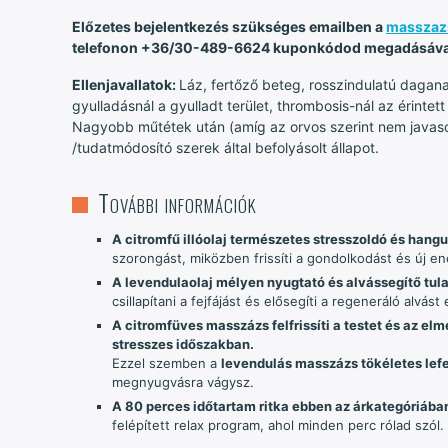
Előzetes bejelentkezés szükséges emailben a
masszaz
telefonon +36/30-489-6624 kuponkódod megadásáva
Ellenjavallatok:
Láz, fertőző beteg, rosszindulatú dagan
gyulladásnál a gyulladt terület, thrombosis-nál az érinte
Nagyobb műtétek után (amíg az orvos szerint nem javasolt
/tudatmódosító szerek által befolyásolt állapot.
További információk
A citromfű illóolaj természetes stresszoldó és hangu
szorongást, miközben frissíti a gondolkodást és új en
A levendulaolaj mélyen nyugtató és alvássegítő tula
csillapítani a fejfájást és elősegíti a regeneráló alvás
A citromfüves masszázs felfrissíti a testet és az el
stresszes időszakban.
Ezzel szemben a
levendulás masszázs tökéletes lefe
megnyugvásra vágysz.
A 80 perces időtartam ritka ebben az árkategóriába
felépített relax program, ahol minden perc rólad szól.