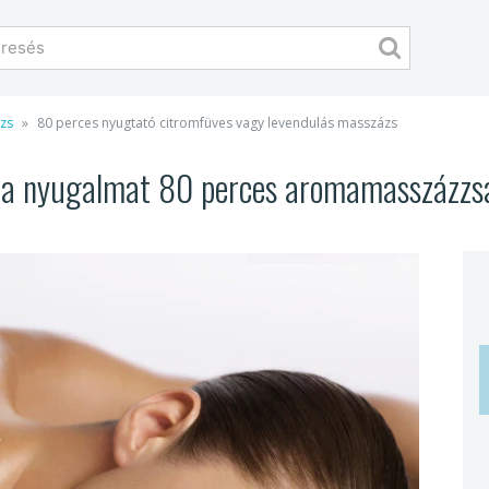
ázs
80 perces nyugtató citromfüves vagy levendulás masszázs
 a nyugalmat 80 perces aromamasszázzsal