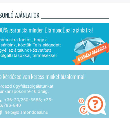
SONLÓ AJÁNLATOK
00% garancia minden DiamondDeal ajánlatra!
zámunkra fontos, hogy a
sárlóink, köztük Te is elégedett
gyél az általunk közvetített
olgáltatásokkal, termékekkel!
a kérdésed van keress minket bizalommal!
érdezd ügyfélszolgálatunkat
unkanapokon 9-16 óráig.
+36-20/250-5588; +36-
6/786-840
help@diamonddeal.hu