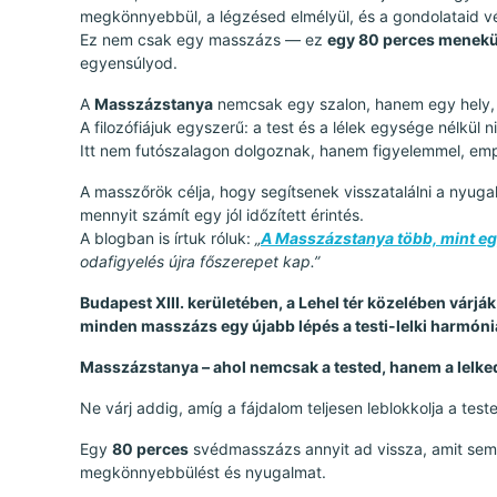
megkönnyebbül, a légzésed elmélyül, és a gondolataid vé
Ez nem csak egy masszázs — ez
egy 80 perces menekü
egyensúlyod.
A
Masszázstanya
nemcsak egy szalon, hanem egy hely,
A filozófiájuk egyszerű: a test és a lélek egysége nélkül ni
Itt nem futószalagon dolgoznak, hanem figyelemmel, emp
A masszőrök célja, hogy segítsenek visszatalálni a nyuga
mennyit számít egy jól időzített érintés.
A blogban is írtuk róluk:
„
A Masszázstanya több, mint eg
odafigyelés újra főszerepet kap.”
Budapest XIII. kerületében, a Lehel tér közelében várj
minden masszázs egy újabb lépés a testi-lelki harmónia
Masszázstanya – ahol nemcsak a tested, hanem a lelke
Ne várj addig, amíg a fájdalom teljesen leblokkolja a te
Egy
80 perces
svédmasszázs annyit ad vissza, amit semm
megkönnyebbülést és nyugalmat.