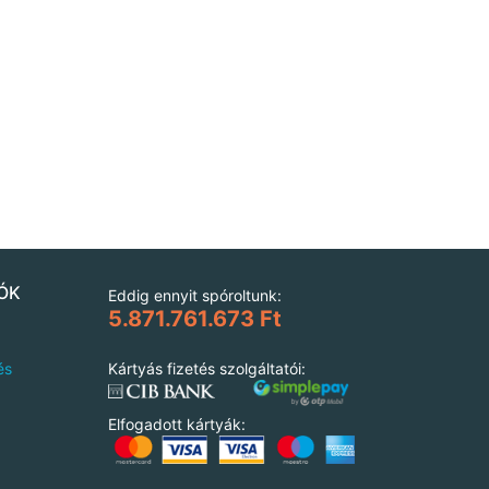
ÓK
Eddig ennyit spóroltunk:
5.871.761.673 Ft
és
Kártyás fizetés szolgáltatói:
Elfogadott kártyák: