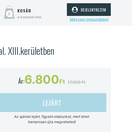
bejelentkezem
kosár
0
a kosarad üres
Még nem regisztráltam!
. XIII.kerületben
6.800
Ár:
Ft
17.000 Ft
LEJÁRT
Az ajánlat lejárt, figyeld oldalunkat, mert lehet
hamarosan újra megveheted!