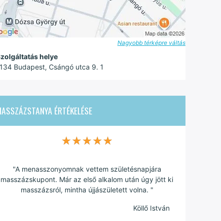
Nagyobb térképre váltás
zolgáltatás helye
134 Budapest, Csángó utca 9. 1
MASSZÁZSTANYA
ÉRTÉKELÉSE
★★★★★
★★★★★
"A menasszonyomnak vettem születésnapjára
masszázskupont. Már az első alkalom után úgy jött ki
masszázsról, mintha újjászületett volna. "
Köllő István