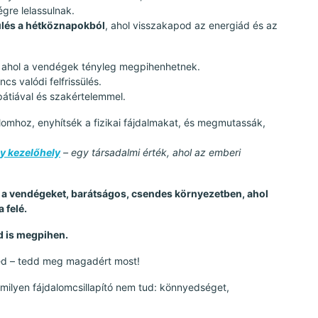
gre lelassulnak.
lés a hétköznapokból
, ahol visszakapod az energiád és az
 ahol a vendégek tényleg megpihenhetnek.
ncs valódi felfrissülés.
átiával és szakértelemmel.
lomhoz, enyhítsék a fizikai fájdalmakat, és megmutassák,
y kezelőhely
– egy társadalmi érték, ahol az emberi
ák a vendégeket, barátságos, csendes környezetben, ahol
 felé.
d is megpihen.
sted – tedd meg magadért most!
ilyen fájdalomcsillapító nem tud: könnyedséget,