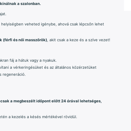
 kínálnak a szalonban.
jat.
én helyiségben veheted igénybe, ahová csak lépcsőn lehet
 (férfi és női masszőrök)
, akit csak a keze és a szíve vezet!
kran fáj a hátuk vagy a nyakuk.
vítani a vérkeringésüket és az általános közérzetüket
s regeneráció.
csak a megbeszélt időpont előtt 24 órával lehetséges,
tén a kezelés a késés mértékével rövidül.