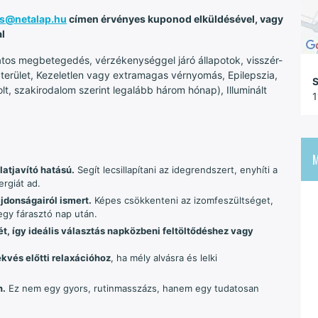
s@netalap.hu
címen érvényes kuponod elküldésével, vagy
l
atos megbetegedés, vérzékenységgel járó állapotok, visszér-
tt terület, Kezeletlen vagy extramagas vérnyomás, Epilepszia,
S
, szakirodalom szerint legalább három hónap), Illuminált
1
latjavító hatású.
Segít lecsillapítani az idegrendszert, enyhíti a
ergiát ad.
jdonságairól ismert.
Képes csökkenteni az izomfeszültséget,
t egy fárasztó nap után.
mét, így ideális választás napközbeni feltöltődéshez vagy
kvés előtti relaxációhoz
, ha mély alvásra és lelki
n.
Ez nem egy gyors, rutinmasszázs, hanem egy tudatosan