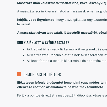
Masszázs után választható frissítőt (tea, kávé, ásványvíz)
A masszázs során kiválaszthatod a masszázskrémet vagy ola
Kérjük, vedd figyelembe
, hogy a szolgáltatást egy szuter
lemenni!
A masszázst olyan tapasztalt, látássérült masszőrök végzik
KINEK AJÁNLOTT A SVÉDMASSZÁZS?
Akik sokat ülnek vagy fizikai munkát végeznek, és gya
Akik stresszes, rohanó életet élnek Akik szeretnék ja
Akiknek fontos a testi-lelki harmónia és a természete
Lemondási feltételek
Előzetesen lefoglalt időpontot lemondani vagy módosítani 
ellenkező esetben az alkalom felhasználtnak tekinthető.
Kérjük a pontos érkezést a megbeszélt időpontra, késés ese