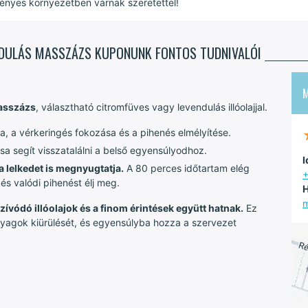
ényes környezetben várnak szeretettel!
NDULÁS MASSZÁZS KUPONUNK FONTOS TUDNIVALÓI
asszázs
, választható citromfüves vagy levendulás illóolajjal.
ása, a vérkeringés fokozása és a pihenés elmélyítése.
sa segít visszatalálni a belső egyensúlyodhoz.
I
a lelkedet is megnyugtatja.
A 80 perces időtartam elég
és valódi pihenést élj meg.
H
m
ívódó illóolajok és a finom érintések együtt hatnak.
Ez
anyagok kiürülését, és egyensúlyba hozza a szervezet