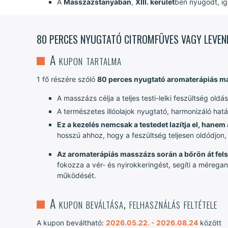
A
Masszázstanyában
,
XIII. kerület
ben nyugodt, ig
80 PERCES NYUGTATÓ CITROMFÜVES VAGY LEVE
A kupon tartalma
1 fő részére szóló
80 perces nyugtató aromaterápiás m
A masszázs célja a teljes testi-lelki feszültség old
A természetes illóolajok nyugtató, harmonizáló hatá
Ez a kezelés nemcsak a testedet lazítja el, hanem 
hosszú ahhoz, hogy a feszültség teljesen oldódjon, 
Az aromaterápiás masszázs során a bőrön át felsz
fokozza a vér- és nyirokkeringést, segíti a méreg
működését.
A kupon beváltása, felhasználás feltétele
A kupon beváltható:
2026.05.22. - 2026.08.24
között