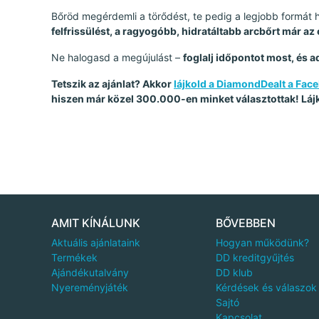
Bőröd megérdemli a törődést, te pedig a legjobb formát 
felfrissülést, a ragyogóbb, hidratáltabb arcbőrt már az
Ne halogasd a megújulást –
foglalj időpontot most, és 
Tetszik az ajánlat? Akkor
lájkold a DiamondDealt a Fa
hiszen már közel 300.000-en minket választottak! Láj
AMIT KÍNÁLUNK
BŐVEBBEN
Aktuális ajánlataink
Hogyan működünk?
Termékek
DD kreditgyűjtés
Ajándékutalvány
DD klub
Nyereményjáték
Kérdések és válaszok
Sajtó
Kapcsolat