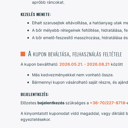
apróbb ráncokat.
KEZELÉS MENETE:
Elhalt szarusejtek eltávolítása, a hatóanyag utak m
A bőr mélyebb rétegeinek feltöltése, hidratálása, 
A bőr emelő-feszesítő masszírozása, hidratálása és
A kupon beváltása, felhasználás feltétele
A kupon beváltható:
2026.05.21. - 2026.08.21
között
Más kedvezményekkel nem vonható össze.
Bármennyi kupon vásárolható saját részre, és ajánd
BEJELENTKEZÉS:
Előzetes
bejelentkezés
szükséges a
+36-70/227-8718
-
A kinyomtatott kuponodat vidd magaddal, vagy diktáld b
egyeztetésekor.