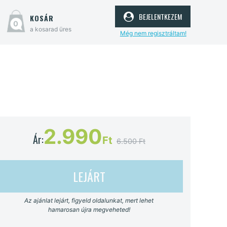
bejelentkezem
kosár
0
a kosarad üres
Még nem regisztráltam!
2.990
Ár:
Ft
6.500 Ft
LEJÁRT
Az ajánlat lejárt, figyeld oldalunkat, mert lehet
hamarosan újra megveheted!