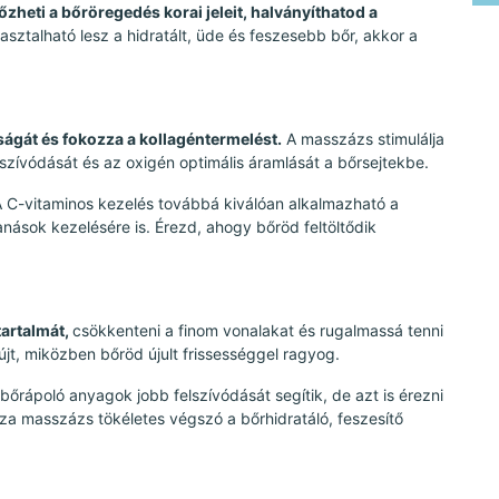
heti a bőröregedés korai jeleit, halványíthatod a
sztalható lesz a hidratált, üde és feszesebb bőr, akkor a
sságát és fokozza a kollagéntermelést.
A masszázs stimulálja
szívódását és az oxigén optimális áramlását a bőrsejtekbe.
 A C-vitaminos kezelés továbbá kiválóan alkalmazható a
anások kezelésére is. Érezd, ahogy bőröd feltöltődik
tartalmát,
csökkenteni a finom vonalakat és rugalmassá tenni
yújt, miközben bőröd újult frissességgel ragyog.
őrápoló anyagok jobb felszívódását segítik, de azt is érezni
 laza masszázs tökéletes végszó a bőrhidratáló, feszesítő