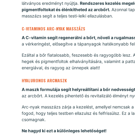
látványos eredményt nyújtja.
Rendszeres kezelés megelőz
pigmentfoltokat és élénkítheted az arcbőrt.
Azonnal tapa
masszázs segít a teljes testi-lelki ellazulásban.
C-VITAMINOS ARC-NYAK MASSZÁZS
A C-vitamin segít regenerálni a bőrt, növeli a rugalma
a vérkeringést, elősegítve a tápanyagok hatékonyabb fel
Ezáltal a bőr fiatalosabb, feszesebb és ragyogóbb lesz.
hegek és pigmentfoltok elhalványítására, valamint a patt
energiával, és ragyog az ünnepek alatt!
HYALURONOS ARCMASZK
A maszk formulája segít helyreállítani a bőr nedvesség
az arcbőrt. A kezelés pihentető és revitalizáló élményt n
Arc-nyak masszázs zárja a kezelést, amellyel nemcsak a b
fogod, hogy teljes testben ellazulsz és felfrissülsz. Ez a
csomagnak.
Ne hagyd ki ezt a különleges lehetőséget!