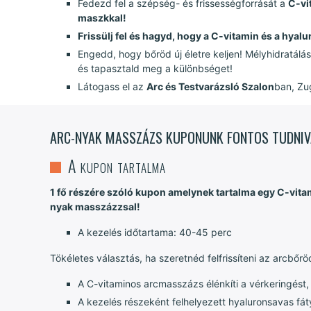
Fedezd fel a szépség- és frissességforrását a
C-vi
maszkkal!
Frissülj fel és hagyd, hogy a C-vitamin és a hyalu
Engedd, hogy bőröd új életre keljen! Mélyhidratálás
és tapasztald meg a különbséget!
Látogass el az
Arc és Testvarázsló Szalon
ban, Zu
ARC-NYAK MASSZÁZS KUPONUNK FONTOS TUDNIV
A kupon tartalma
1 fő részére szóló kupon amelynek tartalma egy C-vi
nyak masszázzsal!
A kezelés időtartama: 40-45 perc
Tökéletes választás, ha szeretnéd felfrissíteni az arcbő
A C-vitaminos arcmasszázs élénkíti a vérkeringést, 
A kezelés részeként felhelyezett hyaluronsavas fátyo