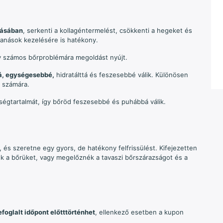
dásában
, serkenti a kollagéntermelést, csökkenti a hegeket és
tanások kezelésére is hatékony.
 így számos bőrproblémára megoldást nyújt.
á, egységesebbé,
hidratálttá és feszesebbé válik. Különösen
r számára.
ségtartalmát, így bőröd feszesebbé és puhábbá válik.
t, és szeretne egy gyors, de hatékony felfrissülést. Kifejezetten
nék a bőrüket, vagy megelőznék a tavaszi bőrszárazságot és a
efoglalt időpont előtt
történhet
, ellenkező esetben a kupon