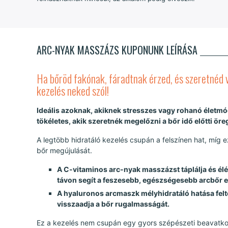
ARC-NYAK MASSZÁZS KUPONUNK LEÍRÁSA
Ha bőröd fakónak, fáradtnak érzed, és szeretnéd 
kezelés neked szól!
Ideális azoknak, akiknek stresszes vagy rohanó életmód
tökéletes, akik szeretnék megelőzni a bőr idő előtti ör
A legtöbb hidratáló kezelés csupán a felszínen hat, míg
bőr megújulását.
A C-vitaminos arc-nyak masszázst táplálja és élén
távon segít a feszesebb, egészségesebb arcbőr 
A hyaluronos arcmaszk mélyhidratáló hatása feltö
visszaadja a bőr rugalmasságát.
Ez a kezelés nem csupán egy gyors szépészeti beavatkoz