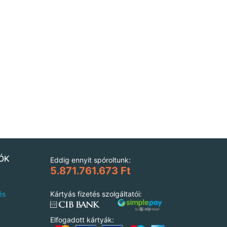
ÓK
Eddig ennyit spóroltunk:
5.871.761.673 Ft
és
Kártyás fizetés szolgáltatói:
Elfogadott kártyák: