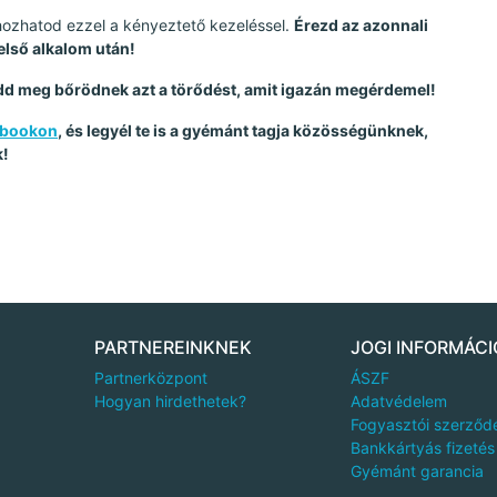
hozhatod ezzel a kényeztető kezeléssel.
Érezd az azonnali
 első alkalom után!
add meg bőrödnek azt a törődést, amit igazán megérdemel!
cebookon
, és legyél te is a gyémánt tagja közösségünknek,
k!
PARTNEREINKNEK
JOGI INFORMÁCI
Partnerközpont
ÁSZF
Hogyan hirdethetek?
Adatvédelem
Fogyasztói szerződ
Bankkártyás fizetés
Gyémánt garancia