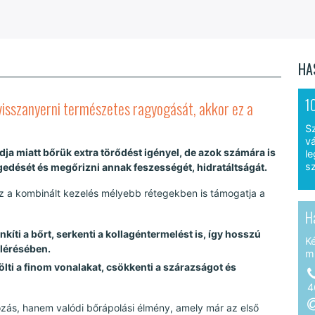
HA
1
visszanyerni természetes ragyogását, akkor ez a
S
vá
ja miatt bőrük extra törődést igényel, de azok számára is
le
sz
egedését és megőrizni annak feszességét, hidratáltságát.
 ez a kombinált kezelés mélyebb rétegekben is támogatja a
H
kíti a bőrt, serkenti a kollagéntermelést is, így hosszú
K
elérésében.
m
lti a finom vonalakat, csökkenti a szárazságot és
4
ás, hanem valódi bőrápolási élmény, amely már az első