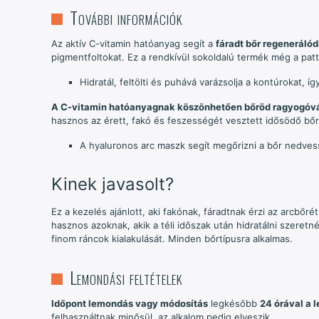
További információk
Az aktív C-vitamin hatóanyag segít a
fáradt bőr regeneráló
pigmentfoltokat. Ez a rendkívül sokoldalú termék még a pat
Hidratál, feltölti és puhává varázsolja a kontúrokat,
A C-vitamin hatóanyagnak köszönhetően bőröd ragyogóv
hasznos az érett, fakó és feszességét vesztett idősödő bő
A hyaluronos arc maszk segít megőrizni a bőr nedves
Kinek javasolt?
Ez a kezelés ajánlott, aki fakónak, fáradtnak érzi az arcbőré
hasznos azoknak, akik a téli időszak után hidratálni szeret
finom ráncok kialakulását. Minden bőrtípusra alkalmas.
Lemondási feltételek
Időpont lemondás vagy módosítás
legkésőbb
24 órával a l
felhasználtnak minősül, az alkalom pedig elveszik.