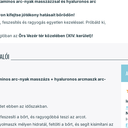
taminos arc-nyak masszázzsal és hyaluronos arc
ron kifejtse jótékony hatásait bőrödön!
, feszesítés és ragyogás egyetlen kezeléssel. Próbáld ki,
glóban az
Örs Vezér tér közelében (XIV. kerület)!
ALÓI
taminos arc-nyak masszázs + hyaluronos arcmaszk arc-
I
rödet ebben az időszakban.
+
N
feszesíti a bőrt, és ragyogóbbá teszi az arcot.
H
lmaszk mélyen hidratál, feltölti a bőrt, és segít kisimítani az
F