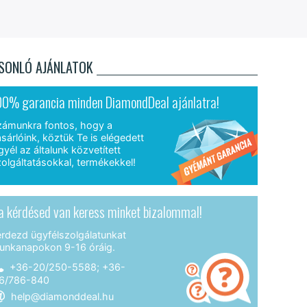
SONLÓ AJÁNLATOK
00% garancia minden DiamondDeal ajánlatra!
zámunkra fontos, hogy a
sárlóink, köztük Te is elégedett
gyél az általunk közvetített
olgáltatásokkal, termékekkel!
a kérdésed van keress minket bizalommal!
érdezd ügyfélszolgálatunkat
unkanapokon 9-16 óráig.
+36-20/250-5588; +36-
6/786-840
help@diamonddeal.hu