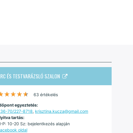
ARC ÉS TESTVARÁZSLÓ SZALON
★★★★★
★★★★★
63 értékelés
dőpont egyeztetés:
36-70/227-8718
,
krisztina.kucza@gmail.com
yitva tartás:
-P: 10-20 Sz: bejelentkezés alapján
acebook oldal