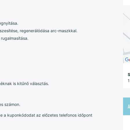
egnyitása.
feszesítése, regenerálódása arc-maszkkal.
 rugalmasítása.
S
1
éknak is kitűnő választás.
es számon.
e a kuponkódodat az előzetes telefonos időpont