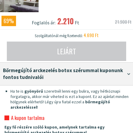
2.210
69%
21.900 Ft
Foglalós ár:
Ft
4.690 Ft
Szolgáltatónál még fizetendő:
LEJÁRT
Bőrmegújító arckezelés botox szérummal kuponunk
fontos tudnivalói
Ha te is
gyönyörű
szeretnél lenni egy bulira, vagy hétköznapi
forgatagra, akkor már viheted is ezt a kupont. Ez az ajánlat minden
hölgynek elérhető! Légy újra fiatal ezzel a
bőrmegújító
arckezeléssel
!
A kupon tartalma
Egy fő részére szóló kupon, amelynek tartalma egy
bőrmegújító arckezelés botox szérummal.