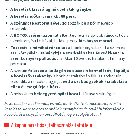
A kezelést kizárólag nők vehetik igénybe!
A kezelés időtartama kb. 60 perc.
A szérumot
Restorelitével
dolgozzák be a bőr mélyebb
rétegeibe.
A
BOTOX szérum
azonnal eltüntetheti
az apróbb ráncokat és a
szemkörnyéki táskákat, hatása pedig
látványos marad
!
Feszesíti a mimikai ráncokat a
homlokon, valamint a szem és
száj környékén.
Halványítja a szarkalábakat és csökkenti a
szemkörnyéki puffadást is.
Akár 10 évet is fiatalodhat néhány
perc alatt!
A szérum
fokozza a kollagén és elasztin termelését
,
táplálja
a kötőszöveteket
így a bőr hidratáltabbá válik, az arckontúr
élesedik, a ráncokat lágyítja,
véd a szabadgyökök kialakulása
ellen
és
megújítja a bőrt.
A helyszínen
beleegyező nyilatkozat
aláírása szükséges.
Mivel minden vendég más, és más kötőszövettel rendelkezik, ezért a
kezeléssel kapcsolatos termékek mennyisége és további információ a
kezelésről a helyszínen beszélhető meg a szolgáltatóval.
A kupon beváltása, felhasználás feltétele