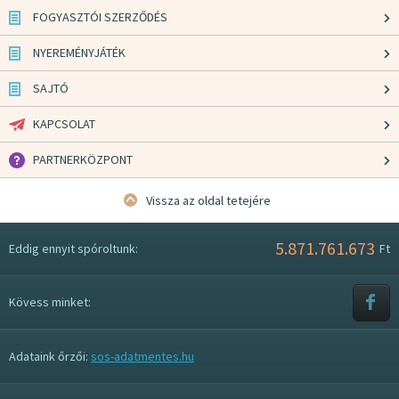
FOGYASZTÓI SZERZŐDÉS
NYEREMÉNYJÁTÉK
SAJTÓ
KAPCSOLAT
PARTNERKÖZPONT
Vissza az oldal tetejére
5.871.761.673
Eddig ennyit spóroltunk:
Ft
Kövess minket:
Adataink őrzői:
sos-adatmentes.hu