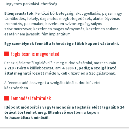
- Ingyenes parkolási lehetőség
Ellenjavaslatok:
Fertőző bőrbetegség, akut gyulladás, pajzsmirigy
túlműködés, fekély, daganatos megbetegedések, akut mélyvénás
trombózis, pacemaker, kezeletlen szívbetegség, súlyos
szívritmuszavar, kezeletlen magas vérnyomás, kezeletlen asthma
esetén nem javasolt, fém implantátum.
Egy személynek fennáll a lehetősége több kupont vásárolni.
Foglalósan is megveheted
Ezt az ajánlatot "Foglalóval" is meg tudod vásárolni, most csupán
2.210 Ft
-ért! A különbözetet, ami
4.690 Ft, pedig a szolgáltató
által meghatározott módon,
kell kifizetned a Szolgáltatónak.
A fennmaradó összeget a szolgáltatónál tudod kifizetni
készpénzben.
Lemondási feltételek
Időpont módosítás vagy lemondás a foglalás előtt legalább 24
órával történhet meg. Ellenkező esetben a kupon
felhasználtnak minősül.