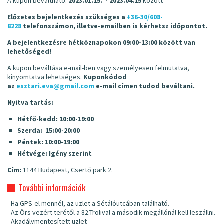
A kupon beváltható:
2023.01.15. - 2023.04.15
között
Előzetes bejelentkezés szükséges a
+36-30/608-
8228
telefonszámon, illetve-emailben is kérhetsz időpontot.
A bejelentkezésre hétköznapokon 09:00-13:00 között van
lehetőséged!
A kupon beváltása e-mail-ben vagy személyesen felmutatva,
kinyomtatva lehetséges.
Kuponkódod
az
esztari.eva@gmail.com
e-mail címen tudod beváltani.
Nyitva tartás:
Hétfő-kedd: 10:00-19:00
Szerda: 15:00-20:00
Péntek: 10:00-19:00
Hétvége: Igény szerint
Cím:
1144 Budapest, Csertő park 2.
További információk
- Ha GPS-el mennél, az üzlet a Sétálóutcában található.
- Az Örs vezért terétől a 82.Trolival a második megállónál kell leszállni.
- Akadálymentesített üzlet