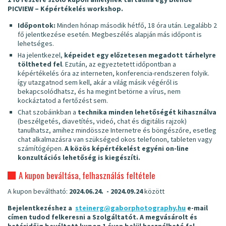
PICVIEW – Képértékelés workshop.
Időpontok:
Minden hónap második hétfő, 18 óra után. Legalább 2
fő jelentkezése esetén. Megbeszélés alapján más időpont is
lehetséges.
Ha jelentkezel,
képeidet egy előzetesen megadott tárhelyre
töltheted fel
. Ezután, az egyeztetett időpontban a
képértékelés óra az interneten, konferencia-rendszeren folyik.
így utazgatnod sem kell, akár a világ másik végéről is
bekapcsolódhatsz, és ha megint betörne a vírus, nem
kockáztatod a fertőzést sem.
Chat szobáinkban a
technika minden lehetőségét kihasználva
(beszélgetés, diavetítés, videó, chat és digitális rajzok)
tanulhatsz, amihez mindössze Internetre és böngészőre, esetleg
chat alkalmazásra van szükséged okos telefonon, tableten vagy
számítógépen.
A közös képértékelést egyéni on-line
konzultációs lehetőség is kiegészíti.
A kupon beváltása, felhasználás feltétele
A kupon beváltható:
2024.06.24. - 2024.09.24
között
Bejelentkezéshez a
steinerg@gaborphotography.hu
e-mail
címen tudod felkeresni a Szolgáltatót. A megvásárolt és
határidőig beváltott kupon 1 éven belül használható fel.