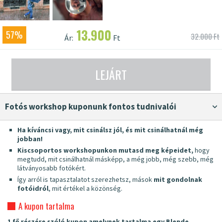
13.900
57%
32.000 Ft
Ár:
Ft
LEJÁRT
Fotós workshop kuponunk fontos tudnivalói
Ha kíváncsi vagy, mit csinálsz jól, és mit csinálhatnál még
jobban!
Kiscsoportos workshopunkon mutasd meg képeidet,
hogy
megtudd, mit csinálhatnál másképp, a még jobb, még szebb, még
látványosabb fotókért.
Így arról is tapasztalatot szerezhetsz, mások
mit gondolnak
fotóidról
, mit értékel a közönség.
A kupon tartalma
1 fő részére szóló kupon amelynek tartalma egy Blende