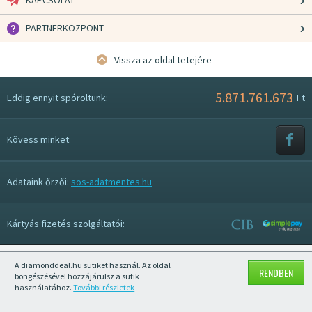
PARTNERKÖZPONT
Vissza az oldal tetejére
5.871.761.673
Eddig ennyit spóroltunk:
Ft
Kövess minket:
Adataink őrzői:
sos-adatmentes.hu
Kártyás fizetés szolgáltatói:
A diamonddeal.hu sütiket használ. Az oldal
Mobil nézet kikapcsolása
RENDBEN
böngészésével hozzájárulsz a sütik
használatához.
További részletek
© 2026 Diamonddeal.hu | Diamonddeal Kft.