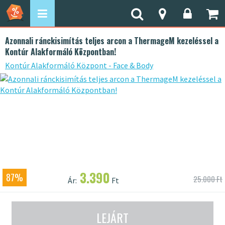
Azonnali ránckisimítás teljes arcon a ThermageM kezeléssel a
Kontúr Alakformáló Központban!
Kontúr Alakformáló Központ - Face & Body
3.390
87%
25.000 Ft
Ár:
Ft
LEJÁRT