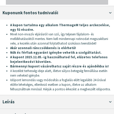
Kuponunk fontos tudnivalói
A kupon tartalma egy alkalom ThermageM teljes arckezelése,
egy fő részére.
Mivel non-invazív eljárásról van szó, így teljesen fájdalom- és
mellékhatásoktól mentes. Nem kell mindennapi rutinodat megszakítani
vele, a kezelés után azonnal folytathatod szokásos teendőidet!
Akár azonnali ránccsökkenés is elérhető!
Nők és férfiak egyaránt igénybe vehetik a szolgáltatást.
A kupont 2015.12.05.-ig használhatod fel, előzetes telefonos
bejelentkezést követően.
Bármennyi kupont vásárolhatsz saját részre és ajándékba is!
A kezelést terhesség ideje alatt, illetve súlyos betegség fennállása esetén
nem veheted igénybe.
Időpont lemondás vagy módosítás a foglalás előtt legalább 24 órával
előtte lehetséges, ellenkező esetben a kupon, illetve az alkalom
felhasználtnak minősül. Kérjük a pontos érkezést a megbeszélt időpontra.
Leírás