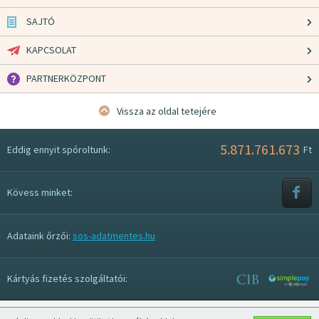
SAJTÓ
KAPCSOLAT
PARTNERKÖZPONT
Vissza az oldal tetejére
5.871.761.673
Eddig ennyit spóroltunk:
Ft
Kövess minket:
Adataink őrzői:
sos-adatmentes.hu
Kártyás fizetés szolgáltatói: