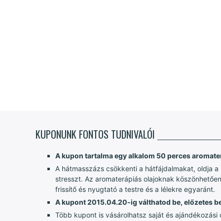
KUPONUNK FONTOS TUDNIVALÓI
A kupon tartalma egy alkalom 50 perces aromat
A hátmasszázs csökkenti a hátfájdalmakat, oldja a 
stresszt. Az aromaterápiás olajoknak köszönhetően j
frissítő és nyugtató a testre és a lélekre egyaránt.
A kupont 2015.04.20-ig válthatod be, előzetes b
Több kupont is vásárolhatsz saját és ajándékozási c