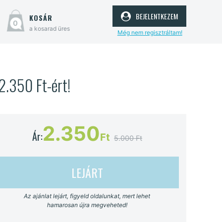
bejelentkezem
kosár
0
a kosarad üres
Még nem regisztráltam!
2.350 Ft-ért!
2.350
Ár:
Ft
5.000 Ft
LEJÁRT
Az ajánlat lejárt, figyeld oldalunkat, mert lehet
hamarosan újra megveheted!