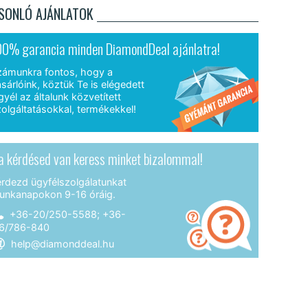
SONLÓ AJÁNLATOK
00% garancia minden DiamondDeal ajánlatra!
zámunkra fontos, hogy a
sárlóink, köztük Te is elégedett
gyél az általunk közvetített
olgáltatásokkal, termékekkel!
a kérdésed van keress minket bizalommal!
érdezd ügyfélszolgálatunkat
unkanapokon 9-16 óráig.
+36-20/250-5588; +36-
6/786-840
help@diamonddeal.hu