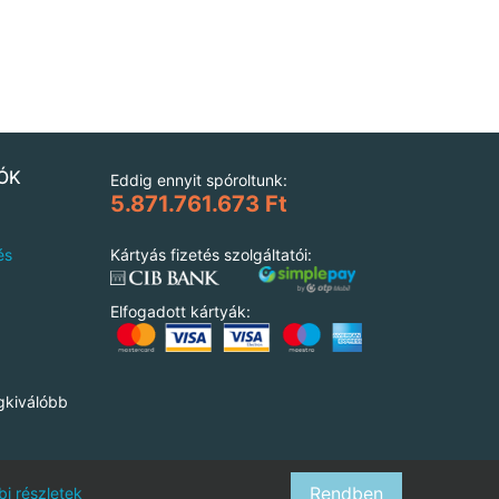
ÓK
Eddig ennyit spóroltunk:
5.871.761.673 Ft
és
Kártyás fizetés szolgáltatói:
Elfogadott kártyák:
gkiválóbb
Rendben
i részletek
l.hu