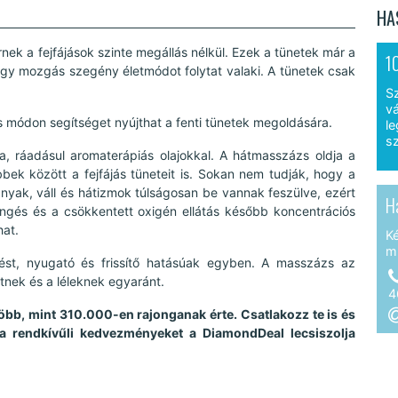
HA
nek a fejfájások szinte megállás nélkül. Ezek a tünetek már a
1
agy mozgás szegény életmódot folytat valaki. A tünetek csak
S
vá
módon segítséget nyújthat a fenti tünetek megoldására.
le
sz
 ráadásul aromaterápiás olajokkal. A hátmasszázs oldja a
bbek között a fejfájás tüneteit is. Sokan nem tudják, hogy a
a nyak, váll és hátizmok túlságosan be vannak feszülve, ezért
H
ringés és a csökkentett oxigén ellátás később koncentrációs
hat.
K
m
ést, nyugató és frissítő hatásúak egyben. A masszázs az
stnek és a léleknek egyaránt.
4
több, mint 310.000-en rajonganak érte. Csatlakozz te is és
 a rendkívűli kedvezményeket a DiamondDeal lecsiszolja