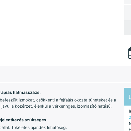
erápiás hátmasszázs.
L
befeszült izmokat, csökkenti a fejfájás okozta tüneteket és a
avul a közérzet, élénkül a vérkeringés, izomlazító hatású,
I
ejelentkezés szükséges.
N
éllal. Tökéletes ajándék lehetőség.
H