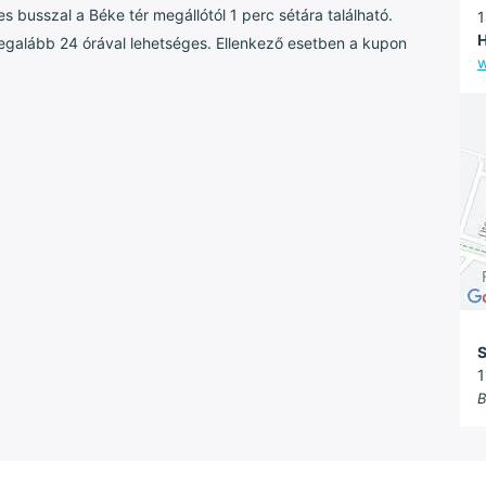
 busszal a Béke tér megállótól 1 perc sétára található.
1
H
legalább 24 órával lehetséges. Ellenkező esetben a kupon
w
S
1
B