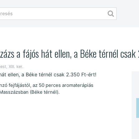
zs a fájós hát ellen, a Béke térnél csak 
st, XIII. ker.
ínzó fejfájástól, az 50 perces aromaterápiás
 Masszázsban (Béke térnél).