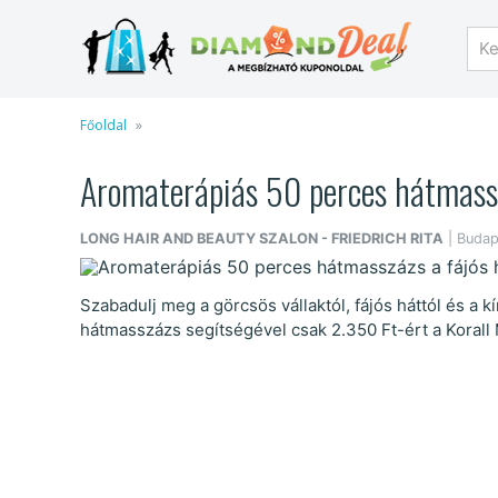
Főoldal
Aromaterápiás 50 perces hátmasszá
LONG HAIR AND BEAUTY SZALON - FRIEDRICH RITA
| Budape
Szabadulj meg a görcsös vállaktól, fájós háttól és a k
hátmasszázs segítségével csak 2.350 Ft-ért a Korall