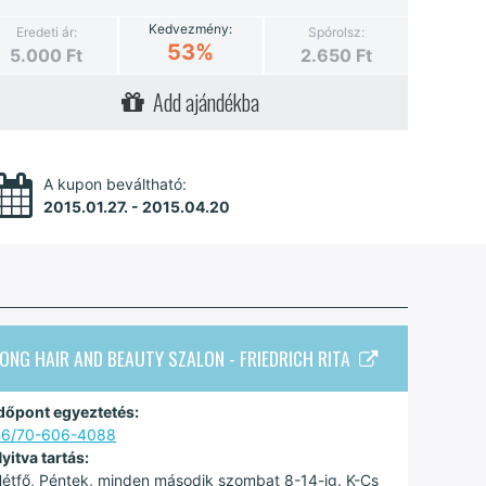
Kedvezmény:
Eredeti ár:
Spórolsz:
53%
5.000
Ft
2.650
Ft
Add ajándékba
A kupon beváltható:
2015.01.27. - 2015.04.20
ONG HAIR AND BEAUTY SZALON - FRIEDRICH RITA
dőpont egyeztetés:
06/70-606-4088
yitva tartás:
étfő, Péntek, minden második szombat 8-14-ig. K-Cs