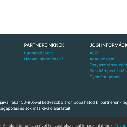
PARTNEREINKNEK
JOGI INFORMÁCI
Partnerközpont
ÁSZF
Hogyan hirdethetek?
Adatvédelem
Fogyasztói szerződ
Bankkártyás fizetés
Gyémánt garancia
aival, akár 50-90%-al kedvezőbb áron póbálhatod ki partnereink le
ségápolási és sok más kiváló ajánlatait.
. Az oldal böngészésével hozzájárulsz a sütik használatához.
Tovább
mond Deal Kft., Cégjegyzékszám: 13-09-149190 © 2011-2016 DiamondDea