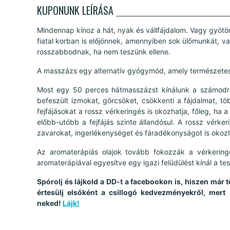
KUPONUNK LEÍRÁSA
Mindennap kínoz a hát, nyak és vállfájdalom. Vagy gyötör
fiatal korban is előjönnek, amennyiben sok ülőmunkát, v
rosszabbodnak, ha nem teszünk ellene.
A masszázs egy alternatív gyógymód, amely természetes 
Most egy 50 perces hátmasszázst kínálunk a számodra,
befeszült izmokat, görcsöket, csökkenti a fájdalmat, tö
fejfájásokat a rossz vérkeringés is okozhatja, főleg, ha 
előbb-utóbb a fejfájás szinte állandósul. A rossz vérke
zavarokat, ingerlékenységet és fáradékonyságot is okoz
Az aromaterápiás olajok tovább fokozzák a vérkering
aromaterápiával egyesítve egy igazi felüdülést kínál a te
Spórolj és lájkold a DD-t a facebookon is, hiszen már 
értesülj elsőként a csillogó kedvezményekről, mert
neked!
Lájk!