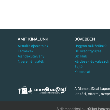
AMIT KÍNÁLUNK
BŐVEBBEN
Aktuális ajánlataink
Hogyan működünk?
Termékek
DD kreditgyűjtés
Ajándékutalvány
DD klub
Nyereményjáték
Kérdések és válaszok
Sajtó
Kapcsolat
A DiamondDeal kuponj
utazási, éttermi, szép
A diamonddeal.hu sütiket használ
Dia