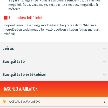
egyaránt
. Ingyen parkolás a szalonnal szemben! 51, 52 villamos
megállók és 23, 23E, 35, 66, 66E, 148, 151-es buszmegállók pár
méterre.
Lemondási feltételek
Időpont lemondását vagy módosítását kérjük legalább
24 órával
megelőzően tedd meg, ellenkező esetben a kupon felhasználtnak
minősül.
Leírás
Szolgáltató
Szolgáltató értékelései
HASONLÓ AJÁNLATOK
AKTUÁLIS AJÁNLATOK