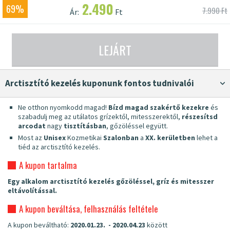
2.490
69%
7.990 Ft
Ár:
Ft
LEJÁRT
arctisztító kezelés kuponunk fontos tudnivalói
Ne otthon nyomkodd magad!
Bízd magad szakértő kezekre
és
szabadulj meg az utálatos grízektől, mitesszerektől,
részesítsd
arcodat
nagy
tisztításban
, gőzöléssel együtt.
Most az
Unisex
Kozmetikai
Szalonban
a
XX. kerületben
lehet a
tiéd az arctisztító kezelés.
A kupon tartalma
Egy alkalom arctisztító kezelés gőzöléssel, gríz és mitesszer
eltávolítással.
A kupon beváltása, felhasználás feltétele
A kupon beváltható:
2020.01.23. - 2020.04.23
között