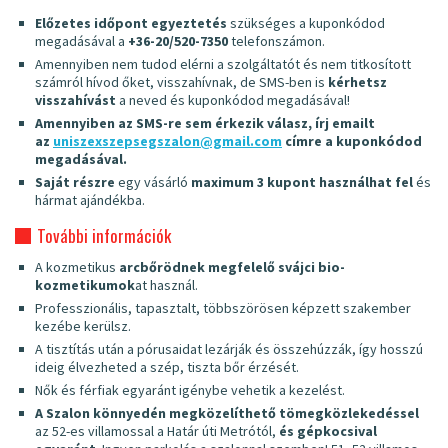
Előzetes időpont egyeztetés
szükséges a kuponkódod
megadásával a
+36-20/520-7350
telefonszámon.
Amennyiben nem tudod elérni a szolgáltatót és nem titkosított
számról hívod őket, visszahívnak, de SMS-ben is
kérhetsz
visszahívást
a neved és kuponkódod megadásával!
Amennyiben az SMS-re sem érkezik válasz, írj emailt
az
uniszexszepsegszalon@gmail.com
címre a kuponkódod
megadásával.
Saját részre
egy vásárló
maximum 3 kupont használhat fel
és
hármat ajándékba.
További információk
A kozmetikus
arcbőrödnek megfelelő svájci bio-
kozmetikumok
at használ.
Professzionális, tapasztalt, többszörösen képzett szakember
kezébe kerülsz.
A tisztítás után a pórusaidat lezárják és összehúzzák, így hosszú
ideig élvezheted a szép, tiszta bőr érzését.
Nők és férfiak egyaránt igénybe vehetik a kezelést.
A Szalon könnyedén megközelíthető tömegközlekedéssel
az 52-es villamossal a Határ úti Metrótól,
és gépkocsival