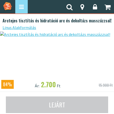
Arctejes tisztítás és hidratáció arc és dekoltázs masszázzsal!
Linus Alakformálás
2.700
84%
15.900 Ft
Ár:
Ft
LEJÁRT