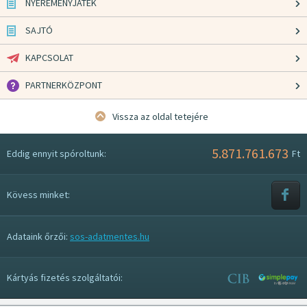
NYEREMÉNYJÁTÉK
SAJTÓ
KAPCSOLAT
PARTNERKÖZPONT
Vissza az oldal tetejére
5.871.761.673
Eddig ennyit spóroltunk:
Ft
Kövess minket:
Adataink őrzői:
sos-adatmentes.hu
Kártyás fizetés szolgáltatói: