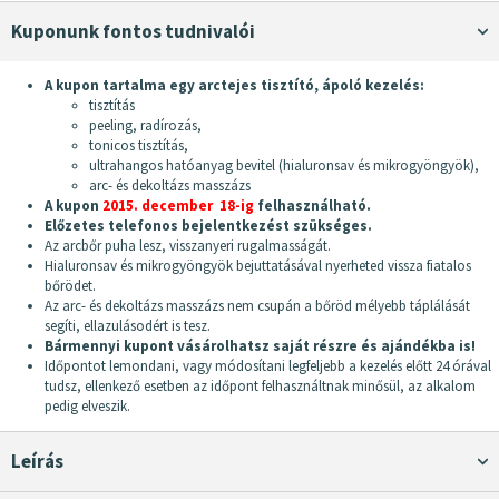
Kuponunk fontos tudnivalói
A kupon tartalma egy arctejes tisztító, ápoló kezelés:
tisztítás
peeling, radírozás,
tonicos tisztítás,
ultrahangos hatóanyag bevitel (hialuronsav és mikrogyöngyök),
arc- és dekoltázs masszázs
A kupon
2015. december 18-ig
felhasználható.
Előzetes telefonos bejelentkezést szükséges.
Az arcbőr puha lesz, visszanyeri rugalmasságát.
Hialuronsav és mikrogyöngyök bejuttatásával nyerheted vissza fiatalos
bőrödet.
Az arc- és dekoltázs masszázs nem csupán a bőröd mélyebb táplálását
segíti, ellazulásodért is tesz.
Bármennyi kupont vásárolhatsz saját részre és ajándékba is!
Időpontot lemondani, vagy módosítani legfeljebb a kezelés előtt 24 órával
tudsz, ellenkező esetben az időpont felhasználtnak minősül, az alkalom
pedig elveszik.
Leírás